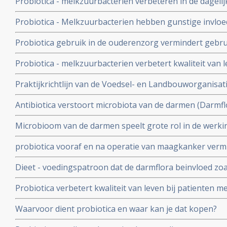
Probiotica - melkzuurbacterien verbeteren in de dageli
mensen, de kwaliteit van leven, minder maag-darmklach
Probiotica - Melkzuurbacterien hebben gunstige invloed
verbetert de ontlasting
stamceltransplantatie moeten ondergaan.
Probiotica gebruik in de ouderenzorg vermindert gebrui
veel minder diarree aldus een proefproject van de RIV
Probiotica - melkzuurbacterien verbetert kwaliteit van 
hebben van hooikoorts
Praktijkrichtlijn van de Voedsel- en Landbouworganisat
WHO - de Wereldgezondheidsorganisatie voor gebruik v
Antibiotica verstoort microbiota van de darmen (Darmflo
darmproblemen
kan de darmflora al ernstig verstoren. Regelmatig antib
Microbioom van de darmen speelt grote rol in de werki
chronische schade toebrengen
immuunsysteem. Verbeteren van het microbioom kan pos
probiotica vooraf en na operatie van maagkanker vermi
verschillende vormen van kanker
herstelt darmflora sneller en beter in vergelijking met 
Dieet - voedingspatroon dat de darmflora beinvloed zoal
invloed op aanslaan van immuuntherapie met anti-PD m
Probiotica verbetert kwaliteit van leven bij patienten me
prikkelbare darm
Waarvoor dient probiotica en waar kan je dat kopen?