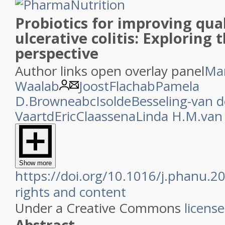
Probiotics for improving quali
ulcerative colitis: Exploring 
perspective
Author links open overlay panel
Mar
Waalab
JoostFlachab
Pamela
D.Browneabc
IsoldeBesseling-van d
Vaartd
EricClaassena
Linda H.M.van
Show more
https://doi.org/10.1016/j.phanu.
rights and content
Under a Creative Commons
license