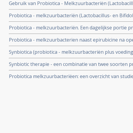
Gebruik van Probiotica - Melkzuurbacteriën (Lactobacillu
reduceert het ziekteverzuim door maag- en darmproble
Probiotica - melkzuurbacteriën (Lactobacillus- en Bifido
gerandomiseerde placebo gecontroleerde studie bij 26
de aanpak en vernietiging van de Helicobactor Pylori e
Probiotica - melkzuurbacteriën. Een dagelijkse portie pr
tot 90%, zelfs bij patienten die resistent waren voor anti
de kans op leverkanker, blijkt uit een gerandomiseerde 
Probiotica - melkzuurbacterien naast epirubicine na op
geplaatst 3 juni 2006.
significant meer driejaars ziektevrije overlevingen.
Synbiotica (probiotica - melkzuurbacteriën plus voeding
aanmerkelijk minder infecties na leveroperatie.19 procen
Synbiotic therapie - een combinatie van twee soorten p
procent in controlegroep aldus gerandomiseerde studie
positief helend effect bij het bestrijden van ziekte van 
Probiotica melkzuurbacteriëen: een overzicht van studi
gerandomiseerde studies
van probiotica naast behandelingen van kanker en hers
belastende behandelingen