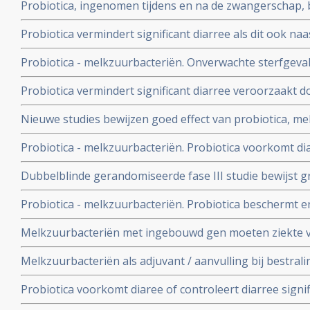
Probiotica, ingenomen tijdens en na de zwangerschap,
kinderen tegen erfelijke allergien, maar niet tegen ast
Probiotica vermindert significant diarree als dit ook na
bij diarree veroorzaakt door de bacterie: C. Difficile
Probiotica - melkzuurbacteriën. Onverwachte sterfgeval
probiotica en alvleesklierontsteking - wrange speling va
Probiotica vermindert significant diarree veroorzaakt do
Rayes die inzage kreeg in onderzoeksrapport. UMC wei
met baarmoederhalskanker die daarvoor bestraald we
Nieuwe studies bewijzen goed effect van probiotica, mel
chemokuur
voorkomen en genezen van diarree en darmproblemen 
Probiotica - melkzuurbacteriën. Probiotica voorkomt d
Helicobacter Pylori, de bacterie die vaak verantwoordel
bestraling bij darmkanker, aldus gerandomiseerde dub
en maagkanker.
Dubbelblinde gerandomiseerde fase III studie bewijst g
gecontroleerde fase III studie. Artikel geplaatst 31 okto
melkzuurbacteriën - in versterken immuunsysteem bij kl
Probiotica - melkzuurbacteriën. Probiotica beschermt e
geplaatst februari 2004
beademingsmachine tegen ontwikkelen van longontsteki
Melkzuurbacteriën met ingebouwd gen moeten ziekte
Zweedse studie. Artikel geplaatst 8 maart 2008.
genezen aldus nieuwe proef in AMC. Artikel geplaatst 1 
Melkzuurbacteriën als adjuvant / aanvulling bij bestra
Probiotica voorkomt diaree of controleert diarree signifi
ontstaan door antibioticagebruik blijkt uit grote overzic