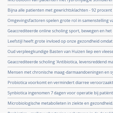
gebruiken ervan
darmmicrobioom van gezonde mensen vermindert pijn en
Bijna alle patienten met gewrichtsklachten - 92 procent
leven aanzienlijk
waarbij reguliere en complementaire middelen worden
Omgevingsfactoren spelen grote rol in samenstelling v
darmmicrobiota en heeft grote invloed op onze gezond
Geaccrediteerde online scholing sport, bewegen en he
en therapeuten. Data 23 mei 2024 en 4 juni 2024. Deelna
Leefstijl heeft grote invloed op onze gezondheid omdat
wordt aangetast. Dagelijks probiotica kan helpen darmf
Oud verpleegkundige Basten van Huizen liep een vlees
zwaar verminkte maar met probiotica herstelde hij zo ver
Geaccrediteerde scholing ‘Antibiotica, levensreddend m
kan doen
en 13 juni 2023 via webinar vanuit Winclove Amsterdam
Mensen met chronische maag-darmaandoeningen en s
angstigheid kunnen baat hebben bij probiotica
Probiotica voorkomt en vermindert diarree veroorzaakt 
blijkt uit internationaal onderzoek.
Synbiotica ingenomen 7 dagen voor operatie bij patië
vermindert kans op sterfte aan infectie, geeft korter zi
Microbiologische metabolieten in ziekte en gezondheid. 
gebruik van antibiotica copy 1
uitlegt van een goede darmflora en hoe je die kunt ver