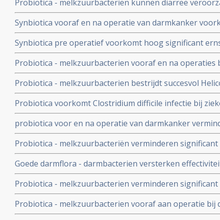
Probiotica - melkzuurbacterien kunnen diarree veroor
radiotherapie bij kanker in de buik of bekken voorkom
Synbiotica vooraf en na operatie van darmkanker voork
operatieve infecties in vergelijking met placebo. 1 vs 9 u
Synbiotica pre operatief voorkomt hoog significant erns
in gebied van alvleesklier. 6 versus geen sterfgevallen t
Probiotica - melkzuurbacterien vooraf en na operatie
ernstige infecties, bevorderen sneller herstel en zorge
Probiotica - melkzuurbacterien bestrijdt succesvol Helic
ziekenhuisopname
veel minder bijwerkingen van anti-biotica bij bestrijding
Probiotica voorkomt Clostridium difficile infectie bij zi
biotica krijgen met meer dan 50 procent
probiotica voor en na operatie van darmkanker verminde
minder infecties, versnelt herstel ontlasting en maagfun
Probiotica - melkzuurbacteriën verminderen significan
placebo
chemo met irinitocan bij darmkankerpatienten. Gewone d
Goede darmflora - darmbacterien versterken effectivite
Ernstige diarree: 17,4 vs nul procent
immuunstimulatie - aanmaak extra T- killercellen - in 
Probiotica - melkzuurbacterien verminderen significant
operatie en zorgen voor sneller herstel en korter verbli
Probiotica - melkzuurbacterien vooraf aan operatie b
een groot deel de kans op infecties ten gevolge van ope