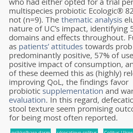
who had either opted for a trial pe
multispecies probiotic Ecologic® 8
not (n=9). The
thematic analysis
el
nature of UC’s impact, identifying 
domains and effects throughout. 
as
patients’ attitudes
towards probi
predominantly positive, 57% of use
positive impact of consumption, an
of these deemed this as (highly) re
improving QoL, the findings favor
probiotic
supplementation
and war
evaluation
. In this regard, defecat
stool texture seem promising out
for being most often reported.
prikkelbare darm
,
ulceratieve colitus
,
Colitus Ulce