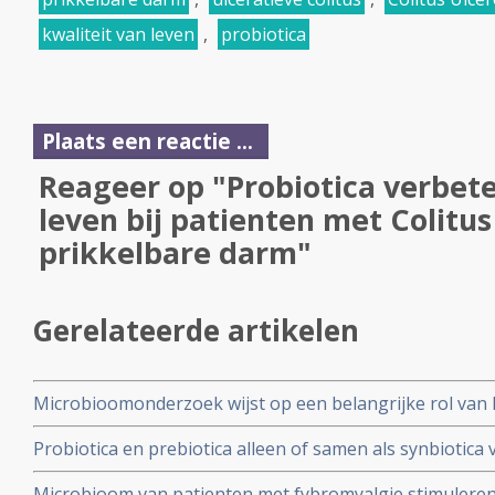
kwaliteit van leven
,
probiotica
Plaats een reactie ...
Reageer op "Probiotica verbete
leven bij patienten met Colitus
prikkelbare darm"
Gerelateerde artikelen
Microbioomonderzoek wijst op een belangrijke rol van
Prikkelbaredarmsyndroom (PDS)
Probiotica en prebiotica alleen of samen als synbioti
van depressie en angst bij patiënten met een depressie
Microbioom van patienten met fybromyalgie stimuleren