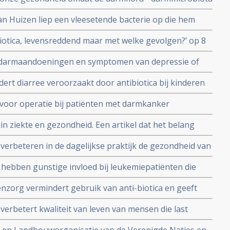
biotica kan helpen darmflora te verbeteren
n Huizen liep een vleesetende bacterie op die hem
tica herstelde hij zo ver dat hij weer vrijwilligerswerk
biotica, levensreddend maar met welke gevolgen?’ op 8
nuit Winclove Amsterdam
darmaandoeningen en symptomen van depressie of
 bij probiotica
ert diarree veroorzaakt door antibiotica bij kinderen
oek.
voor operatie bij patiënten met darmkanker
infectie, geeft korter ziekenhuisverblijf en minder
n ziekte en gezondheid. Een artikel dat het belang
a en hoe je die kunt verbeteren
verbeteren in de dagelijkse praktijk de gezondheid van
, minder maag-darmklachten, minder diarree en
 hebben gunstige invloed bij leukemiepatiënten die
ondergaan.
enzorg vermindert gebruik van anti-biotica en geeft
proefproject van de RIVAS zorggroep
verbetert kwaliteit van leven van mensen die last