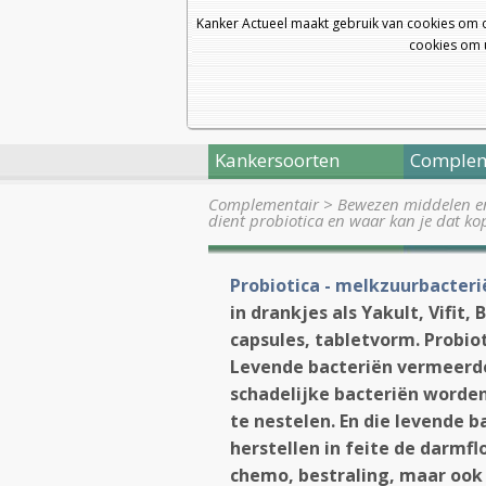
Kanker Actueel maakt gebruik van cookies om 
cookies om u
Kankersoorten
Complem
Complementair
>
Bewezen middelen en 
dient probiotica en waar kan je dat k
Probiotica - melkzuurbacteri
in drankjes als Yakult, Vifit,
capsules, tabletvorm. Probiot
Levende bacteriën vermeerde
schadelijke bacteriën worde
te nestelen. En die levende
herstellen in feite de darmf
chemo, bestraling, maar ook 