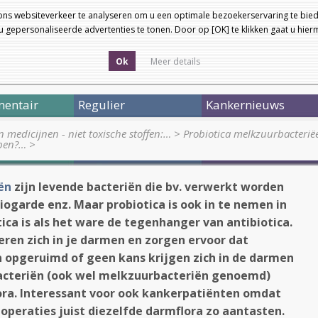
ons websiteverkeer te analyseren om u een optimale bezoekerservaring te bied
 gepersonaliseerde advertenties te tonen. Door op [OK] te klikken gaat u hie
Ok
Meer details
entair
Regulier
Kankernieuws
medicijnen - niet toxische stoffen:…
>
Probiotica melkzuurbacterië
open?…
>
ën
zijn levende bacteriën die bv. verwerkt worden
 Biogarde enz. Maar probiotica is ook in te nemen in
ica is als het ware de tegenhanger van antibiotica.
ren zich in je darmen en zorgen ervoor dat
n opgeruimd of geen kans krijgen zich in de darmen
 bacteriën (ook wel melkzuurbacteriën genoemd)
lora. Interessant voor ook kankerpatiënten omdat
operaties juist diezelfde darmflora zo aantasten.