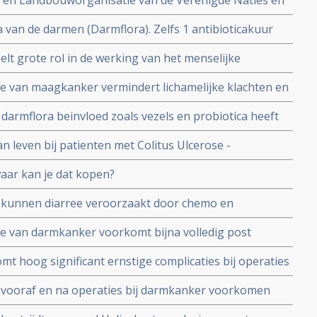
el- en Landbouworganisatie van de Verenigde Naties en
anisatie voor gebruik van probiotica bij
a van de darmen (Darmflora). Zelfs 1 antibioticakuur
storen. Regelmatig antibiotica kan aan darmflora veel
t grote rol in de werking van het menselijke
 het microbioom kan positief uitpakken bij
ie van maagkanker vermindert lichamelijke klachten en
er
eter in vergelijking met placebo copy 1
darmflora beinvloed zoals vezels en probiotica heeft
ntherapie met anti-PD medicijnen
an leven bij patienten met Colitus Ulcerose -
aar kan je dat kopen?
n kunnen diarree veroorzaakt door chemo en
 buik of bekken voorkomen of verminderen
ie van darmkanker voorkomt bijna volledig post
king met placebo. 1 vs 9 uit 90 patienten. copy 1
mt hoog significant ernstige complicaties bij operaties
rsus geen sterfgevallen tijdens operatie copy 1
n vooraf en na operaties bij darmkanker voorkomen
sneller herstel en zorgen voor kortere