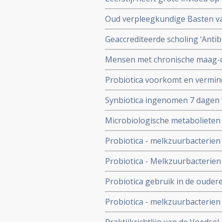
wordt aangetast. Dagelijks pro
Oud verpleegkundige Basten va
zwaar verminkte maar met probio
Geaccrediteerde scholing ‘Anti
kan doen
en 13 juni 2023 via webinar va
Mensen met chronische maag-
angstigheid kunnen baat hebben
Probiotica voorkomt en vermind
blijkt uit internationaal onderz
Synbiotica ingenomen 7 dagen 
vermindert kans op sterfte aan 
Microbiologische metabolieten i
gebruik van antibiotica copy 1
uitlegt van een goede darmflor
Probiotica - melkzuurbacterien 
mensen, de kwaliteit van leven
Probiotica - Melkzuurbacterien
verbetert de ontlasting
stamceltransplantatie moeten 
Probiotica gebruik in de ouder
veel minder diarree aldus een 
Probiotica - melkzuurbacterien 
hebben van hooikoorts