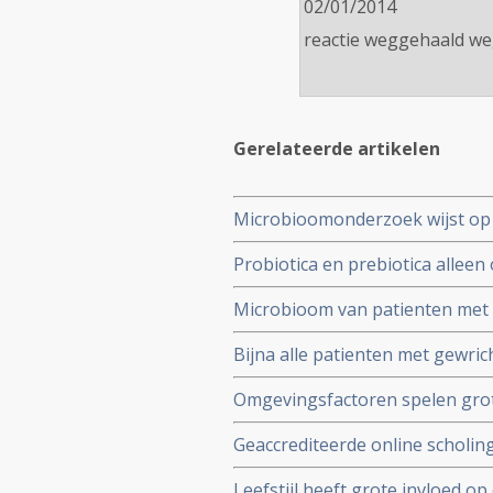
02/01/2014
reactie weggehaald we
Gerelateerde artikelen
Microbioomonderzoek wijst op 
Prikkelbaredarmsyndroom (PD
Probiotica en prebiotica allee
van depressie en angst bij pat
Microbioom van patienten met 
gebruiken ervan
darmmicrobioom van gezonde me
Bijna alle patienten met gewric
leven aanzienlijk
waarbij reguliere en complem
Omgevingsfactoren spelen grote
darmmicrobiota en heeft grote
Geaccrediteerde online scholi
en therapeuten. Data 23 mei 202
Leefstijl heeft grote invloed 