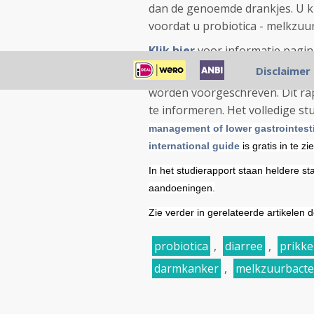
dan de genoemde drankjes. U ku
voordat u probiotica - melkzuu
Klik hier
voor informatie pagi
Disclaimer
17 oktober 2013: Recent is een
worden voorgeschreven. Dit rap
te informeren. Het volledige s
management of lower gastrointesti
international guide
is gratis in te zi
In het studierapport staan heldere sta
aandoeningen.
Zie verder in gerelateerde artikelen 
probiotica
,
diarree
,
prikke
darmkanker
,
melkzuurbacte