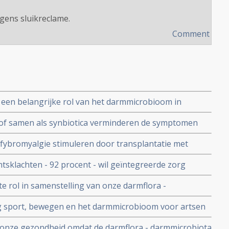
gens sluikreclame.
Comment
een belangrijke rol van het darmmicrobioom in
S)
n of samen als synbiotica verminderen de symptomen
iënten met een depressie vergeleken met het niet
fybromyalgie stimuleren door transplantatie met
nsen vermindert pijn en verbetert kwaliteit van
htsklachten - 92 procent - wil geïntegreerde zorg
entaire middelen worden gecombineerd
 rol in samenstelling van onze darmflora -
 invloed op onze gezondheid
ng sport, bewegen en het darmmicrobioom voor artsen
4 en 4 juni 2024. Deelname is gratis.
op onze gezondheid omdat de darmflora - darmmicrobiota