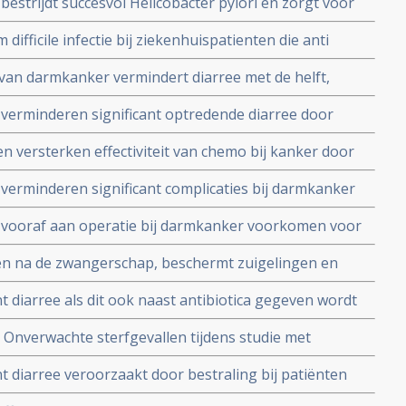
bestrijdt succesvol Helicobacter pylori en zorgt voor
i-biotica bij bestrijding van Helicobacter pylori
difficile infectie bij ziekenhuispatienten die anti
0 procent
 van darmkanker vermindert diarree met de helft,
tel ontlasting en maagfunctie in vergelijking met
 verminderen significant optredende diarree door
ankerpatienten. Gewone diarree 60,9 vs 39,1 procent.
n versterken effectiviteit van chemo bij kanker door
ocent
ra T- killercellen - in organen buiten de darmen
 verminderen significant complicaties bij darmkanker
herstel en korter verblijf in ziekenhuis
n vooraf aan operatie bij darmkanker voorkomen voor
ties ten gevolge van operatie
 en na de zwangerschap, beschermt zuigelingen en
ien, maar niet tegen astma
nt diarree als dit ook naast antibiotica gegeven wordt
acterie: C. Difficile
. Onverwachte sterfgevallen tijdens studie met
king - wrange speling van het lot - aldus Duitse prof.
nt diarree veroorzaakt door bestraling bij patiënten
erzoeksrapport. UMC weigert elke verdere medewerking
 daarvoor bestraald werden samen met een