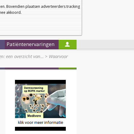
a
a
Startpagina
Nieuwsbrief
a
en. Bovendien plaatsen adverteerders tracking
rmee akkoord.
Alleen in de titels zoeken
Patiëntenervaringen
en: een overzicht van…
>
Waarvoor