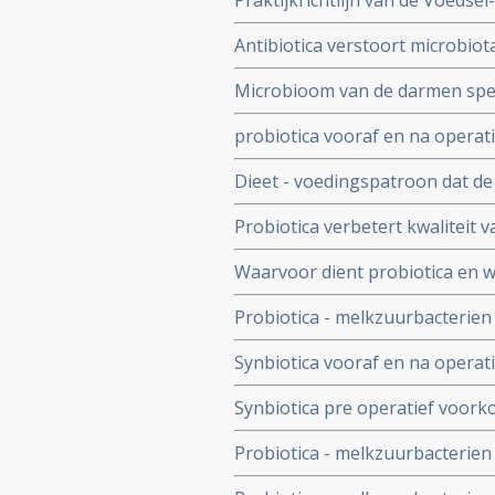
Praktijkrichtlijn van de Voeds
WHO - de Wereldgezondheidsorg
Antibiotica verstoort microbiot
darmproblemen
kan de darmflora al ernstig ver
Microbioom van de darmen speel
chronische schade toebrengen
immuunsysteem. Verbeteren van
probiotica vooraf en na operat
verschillende vormen van kank
herstelt darmflora sneller en b
Dieet - voedingspatroon dat de 
invloed op aanslaan van immuu
Probiotica verbetert kwaliteit v
prikkelbare darm
Waarvoor dient probiotica en w
Probiotica - melkzuurbacterie
radiotherapie bij kanker in de
Synbiotica vooraf en na operat
operatieve infecties in vergelij
Synbiotica pre operatief voorko
in gebied van alvleesklier. 6 ve
Probiotica - melkzuurbacterie
ernstige infecties, bevorderen 