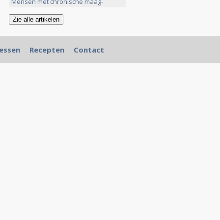
>>
Mensen met chronische maag-
darmaandoeningen >>
essen
Recepten
Contact