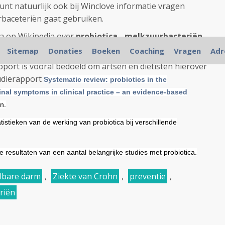
nt natuurlijk ook bij Winclove informatie vragen
rbaceteriën gaat gebruiken.
na op Wikipedia over
probiotica - melkzuurbacteriën.
Sitemap
Donaties
Boeken
Coaching
Vragen
Adr
 rapport uitgebracht hoe en welke probiotica kan
port is vooral bedoeld om artsen en diëtisten hierover
tudierapport
Systematic review: probiotics in the
nal symptoms in clinical practice – an evidence-based
en.
tistieken van de werking van probiotica bij verschillende
de resultaten van een aantal belangrijke studies met probiotica.
lbare darm
,
Ziekte van Crohn
,
preventie
,
riën