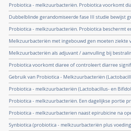
Probiotica - melkzuurbacteriën. Probiotica voorkomt d
Helicobacter Pylori, de bacterie die vaak verantwoordel
bestraling bij darmkanker, aldus gerandomiseerde dub
en maagkanker.
Dubbelblinde gerandomiseerde fase III studie bewijst g
gecontroleerde fase III studie. Artikel geplaatst 31 okto
melkzuurbacteriën - in versterken immuunsysteem bij kl
Probiotica - melkzuurbacteriën. Probiotica beschermt e
geplaatst februari 2004
beademingsmachine tegen ontwikkelen van longontsteki
Melkzuurbacteriën met ingebouwd gen moeten ziekte
Zweedse studie. Artikel geplaatst 8 maart 2008.
genezen aldus nieuwe proef in AMC. Artikel geplaatst 1 
Melkzuurbacteriën als adjuvant / aanvulling bij bestra
Probiotica voorkomt diaree of controleert diarree signifi
ontstaan door antibioticagebruik blijkt uit grote overzic
Gebruik van Probiotica - Melkzuurbacteriën (Lactobacillu
reduceert het ziekteverzuim door maag- en darmproble
Probiotica - melkzuurbacteriën (Lactobacillus- en Bifido
gerandomiseerde placebo gecontroleerde studie bij 26
de aanpak en vernietiging van de Helicobactor Pylori e
Probiotica - melkzuurbacteriën. Een dagelijkse portie pr
tot 90%, zelfs bij patienten die resistent waren voor anti
de kans op leverkanker, blijkt uit een gerandomiseerde 
Probiotica - melkzuurbacterien naast epirubicine na op
geplaatst 3 juni 2006.
significant meer driejaars ziektevrije overlevingen.
Synbiotica (probiotica - melkzuurbacteriën plus voeding