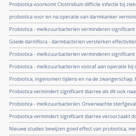
Probiotica voorkomt Clostridium difficile infectie bij zi
biotica krijgen met meer dan 50 procent
probiotica voor en na operatie van darmkanker verminde
minder infecties, versnelt herstel ontlasting en maagfun
Probiotica - melkzuurbacteriën verminderen significan
placebo
chemo met irinitocan bij darmkankerpatienten. Gewone d
Goede darmflora - darmbacterien versterken effectivite
Ernstige diarree: 17,4 vs nul procent
immuunstimulatie - aanmaak extra T- killercellen - in 
Probiotica - melkzuurbacterien verminderen significant
operatie en zorgen voor sneller herstel en korter verbli
Probiotica - melkzuurbacterien vooraf aan operatie b
een groot deel de kans op infecties ten gevolge van ope
Probiotica, ingenomen tijdens en na de zwangerschap,
kinderen tegen erfelijke allergien, maar niet tegen ast
Probiotica vermindert significant diarree als dit ook na
bij diarree veroorzaakt door de bacterie: C. Difficile
Probiotica - melkzuurbacteriën. Onverwachte sterfgeval
probiotica en alvleesklierontsteking - wrange speling va
Probiotica vermindert significant diarree veroorzaakt do
Rayes die inzage kreeg in onderzoeksrapport. UMC wei
met baarmoederhalskanker die daarvoor bestraald we
Nieuwe studies bewijzen goed effect van probiotica, mel
chemokuur
voorkomen en genezen van diarree en darmproblemen 