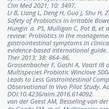
Clin Med 2021; 10: 3497
.
Li B, Liang L, Deng H, Guo J, Shu H, 
Safety of Probiotics in Irritable Bowe
Hungin a. PS, Mulligan C, Pot B, et a
review: Probiotics in the manageme
gastrointestinal symptoms in clinica
evidence-based international guide
Ther 2013; 38: 864–86
.
Grossenbacher F, Gashi A, Vaart IB d
Multispecies Probiotic Winclove 50
Leads to Less Gastrointestinal Com
Observational In Vivo Pilot Study. A
DOI:10.4236/aim.2016.614092
.
van der Geest AM, Besseling-van der 