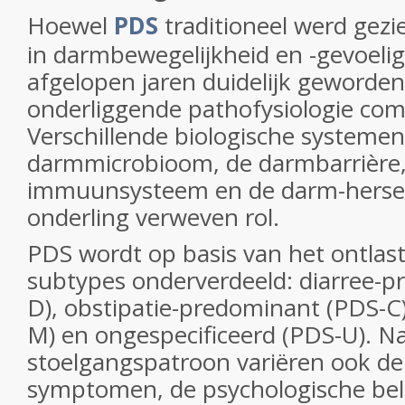
Hoewel
PDS
traditioneel werd gezie
in darmbewegelijkheid en -gevoeligh
afgelopen jaren duidelijk geworden
onderliggende pathofysiologie comp
Verschillende biologische systeme
darmmicrobioom, de darmbarrière,
immuunsysteem en de darm-hersen
onderling verweven rol.
PDS wordt op basis van het ontlast
subtypes onderverdeeld: diarree-
D), obstipatie-predominant (PDS-
M) en ongespecificeerd (PDS-U). Naa
stoelgangspatroon variëren ook de
symptomen, de psychologische bel