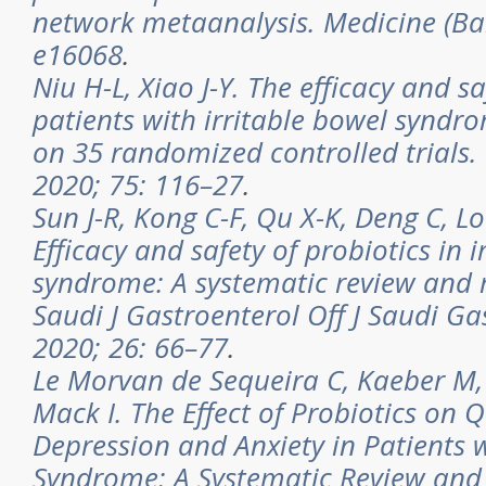
network metaanalysis. Medicine (Bal
e16068
.
Niu H-L, Xiao J-Y. The efficacy and sa
patients with irritable bowel syndr
on 35 randomized controlled trials. 
2020; 75: 116–27
.
Sun J-R, Kong C-F, Qu X-K, Deng C, Lo
Efficacy and safety of probiotics in i
syndrome: A systematic review and 
Saudi J Gastroenterol Off J Saudi Ga
2020; 26: 66–77
.
Le Morvan de Sequeira C, Kaeber M, 
Mack I. The Effect of Probiotics on Qu
Depression and Anxiety in Patients w
Syndrome: A Systematic Review and 