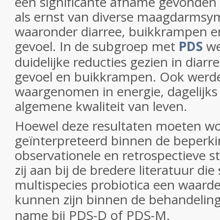
een significante afname gevonden 
als ernst van diverse maagdarms
waaronder diarree, buikkrampen e
gevoel. In de subgroep met
PDS
we
duidelijke reducties gezien in diar
gevoel en buikkrampen. Ook werd
waargenomen in energie, dagelijks
algemene kwaliteit van leven.
Hoewel deze resultaten moeten w
geïnterpreteerd binnen de beperk
observationele en retrospectieve st
zij aan bij de bredere literatuur di
multispecies probiotica een waarde
kunnen zijn binnen de behandelin
name bij PDS-D of PDS-M.