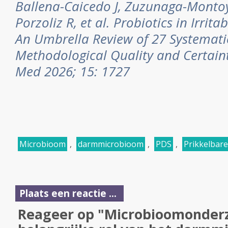
Ballena-Caicedo J, Zuzunaga-Montoy
Porzoliz R, et al. Probiotics in Irri
An Umbrella Review of 27 Systemati
Methodological Quality and Certainty
Med 2026; 15: 1727
Microbioom
,
darmmicrobioom
,
PDS
,
Prikkelba
Plaats een reactie ...
Reageer op "Microbioomonderz