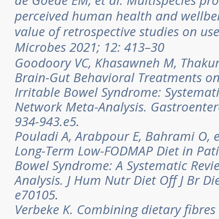
de Goede EM, et al. Multispecies pr
perceived human health and wellbein
value of retrospective studies on us
Microbes 2021; 12: 413–30
Goodoory VC, Khasawneh M, Thakur ER
Brain-Gut Behavioral Treatments o
Irritable Bowel Syndrome: Systemat
Network Meta-Analysis. Gastroenter
934-943.e5
.
Pouladi A, Arabpour E, Bahrami O, et
Long-Term Low-FODMAP Diet in Patie
Bowel Syndrome: A Systematic Revi
Analysis. J Hum Nutr Diet Off J Br Di
e70105
.
Verbeke K. Combining dietary fibres 