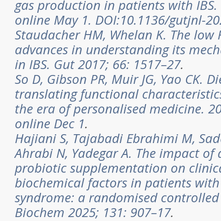
gas production in patients with IBS.
online May 1. DOI:10.1136/gutjnl-2
Staudacher HM, Whelan K. The low 
advances in understanding its mech
in IBS. Gut 2017; 66: 1517–27
.
So D, Gibson PR, Muir JG, Yao CK. Di
translating functional characteristics
the era of personalised medicine. 2
online Dec 1
.
Hajiani S, Tajabadi Ebrahimi M, Sad
Ahrabi N, Yadegar A. The impact of 
probiotic supplementation on clini
biochemical factors in patients with
syndrome: a randomised controlled t
Biochem 2025; 131: 907–17
.