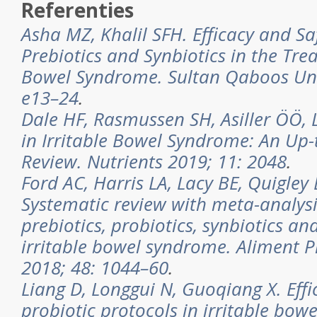
Referenties
Asha MZ, Khalil SFH. Efficacy and Saf
Prebiotics and Synbiotics in the Trea
Bowel Syndrome. Sultan Qaboos Uni
e13–24
.
Dale HF, Rasmussen SH, Asiller ÖÖ, L
in Irritable Bowel Syndrome: An Up-
Review. Nutrients 2019; 11: 2048
.
Ford AC, Harris LA, Lacy BE, Quigle
Systematic review with meta-analysis
prebiotics, probiotics, synbiotics and
irritable bowel syndrome. Aliment 
2018; 48: 1044–60
.
Liang D, Longgui N, Guoqiang X. Effic
probiotic protocols in irritable bow