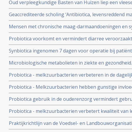
Oud verpleegkundige Basten van Huizen liep een vlees
zwaar verminkte maar met probiotica herstelde hij zo ver
Geaccrediteerde scholing ‘Antibiotica, levensreddend m
kan doen
en 13 juni 2023 via webinar vanuit Winclove Amsterdam
Mensen met chronische maag-darmaandoeningen en s
angstigheid kunnen baat hebben bij probiotica
Probiotica voorkomt en vermindert diarree veroorzaakt 
blijkt uit internationaal onderzoek.
Synbiotica ingenomen 7 dagen voor operatie bij patië
vermindert kans op sterfte aan infectie, geeft korter zi
Microbiologische metabolieten in ziekte en gezondheid. 
gebruik van antibiotica copy 1
uitlegt van een goede darmflora en hoe je die kunt ver
Probiotica - melkzuurbacterien verbeteren in de dageli
mensen, de kwaliteit van leven, minder maag-darmklach
Probiotica - Melkzuurbacterien hebben gunstige invloed
verbetert de ontlasting
stamceltransplantatie moeten ondergaan.
Probiotica gebruik in de ouderenzorg vermindert gebrui
veel minder diarree aldus een proefproject van de RIV
Probiotica - melkzuurbacterien verbetert kwaliteit van 
hebben van hooikoorts
Praktijkrichtlijn van de Voedsel- en Landbouworganisat
WHO - de Wereldgezondheidsorganisatie voor gebruik v