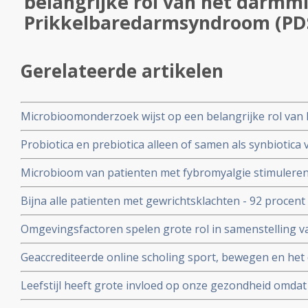
belangrijke rol van het darmm
Prikkelbaredarmsyndroom (PD
Gerelateerde artikelen
Microbioomonderzoek wijst op een belangrijke rol van
Prikkelbaredarmsyndroom (PDS)
Probiotica en prebiotica alleen of samen als synbioti
van depressie en angst bij patiënten met een depressie
Microbioom van patienten met fybromyalgie stimuleren
gebruiken ervan
darmmicrobioom van gezonde mensen vermindert pijn en
Bijna alle patienten met gewrichtsklachten - 92 procent
leven aanzienlijk
waarbij reguliere en complementaire middelen worden
Omgevingsfactoren spelen grote rol in samenstelling v
darmmicrobiota en heeft grote invloed op onze gezond
Geaccrediteerde online scholing sport, bewegen en he
en therapeuten. Data 23 mei 2024 en 4 juni 2024. Deelna
Leefstijl heeft grote invloed op onze gezondheid omdat
wordt aangetast. Dagelijks probiotica kan helpen darmf