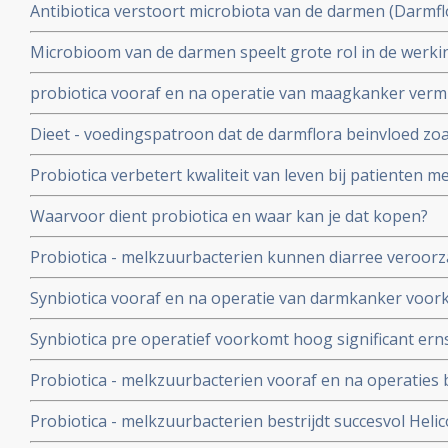
Antibiotica verstoort microbiota van de darmen (Darmflo
darmproblemen
kan de darmflora al ernstig verstoren. Regelmatig antib
Microbioom van de darmen speelt grote rol in de werki
chronische schade toebrengen
immuunsysteem. Verbeteren van het microbioom kan pos
probiotica vooraf en na operatie van maagkanker vermi
verschillende vormen van kanker
herstelt darmflora sneller en beter in vergelijking met 
Dieet - voedingspatroon dat de darmflora beinvloed zoal
invloed op aanslaan van immuuntherapie met anti-PD m
Probiotica verbetert kwaliteit van leven bij patienten me
prikkelbare darm
Waarvoor dient probiotica en waar kan je dat kopen?
Probiotica - melkzuurbacterien kunnen diarree veroor
radiotherapie bij kanker in de buik of bekken voorkom
Synbiotica vooraf en na operatie van darmkanker voork
operatieve infecties in vergelijking met placebo. 1 vs 9 u
Synbiotica pre operatief voorkomt hoog significant erns
in gebied van alvleesklier. 6 versus geen sterfgevallen t
Probiotica - melkzuurbacterien vooraf en na operatie
ernstige infecties, bevorderen sneller herstel en zorge
Probiotica - melkzuurbacterien bestrijdt succesvol Helic
ziekenhuisopname
veel minder bijwerkingen van anti-biotica bij bestrijding