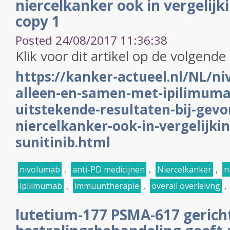
niercelkanker ook in vergelijk
copy 1
Posted 24/08/2017 11:36:38
Klik voor dit artikel op de volgende 
https://kanker-actueel.nl/NL/n
alleen-en-samen-met-ipilimuma
uitstekende-resultaten-bij-gevo
niercelkanker-ook-in-vergelijki
sunitinib.html
nivolumab
,
anti-PD medicijnen
,
Niercelkanker
,
n
ipilimumab
,
immuuntherapie
,
overall overleivng
,
lutetium-177 PSMA-617 gerich