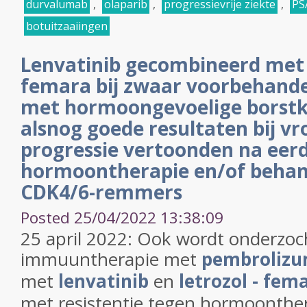
durvalumab
,
olaparib
,
progressievrije ziekte
,
PS
botuitzaaiingen
Lenvatinib gecombineerd met l
femara bij zwaar voorbehand
met hormoongevoelige borstk
alsnog goede resultaten bij v
progressie vertoonden na eer
hormoontherapie en/of behan
CDK4/6-remmers
Posted 25/04/2022 13:38:09
25 april 2022: Ook wordt onderzoc
immuuntherapie met
pembroliz
met
lenvatinib
en
letrozol - fem
met resistentie tegen hormoonther