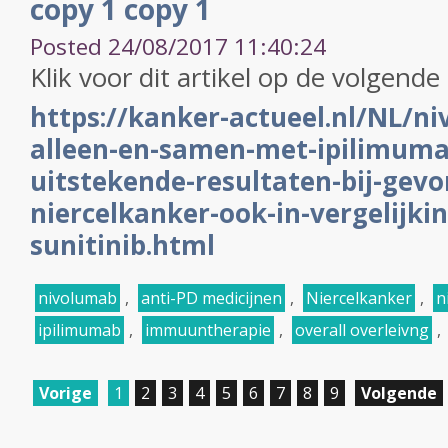
copy 1 copy 1
Posted 24/08/2017 11:40:24
Klik voor dit artikel op de volgende 
https://kanker-actueel.nl/NL/n
alleen-en-samen-met-ipilimuma
uitstekende-resultaten-bij-gevo
niercelkanker-ook-in-vergelijki
sunitinib.html
nivolumab
,
anti-PD medicijnen
,
Niercelkanker
,
n
ipilimumab
,
immuuntherapie
,
overall overleivng
,
Vorige
1
2
3
4
5
6
7
8
9
Volgende