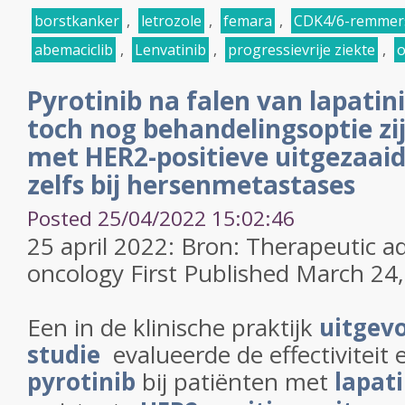
borstkanker
,
letrozole
,
femara
,
CDK4/6-remmer
abemaciclib
,
Lenvatinib
,
progressievrije ziekte
,
o
Pyrotinib na falen van lapatin
toch nog behandelingsoptie zi
met HER2-positieve uitgezaai
zelfs bij hersenmetastases
Posted 25/04/2022 15:02:46
25 april 2022: Bron: Therapeutic a
oncology
First Published
March 24,
Een in de klinische praktijk
uitgev
studie
evalueerde de effectiviteit 
pyrotinib
bij patiënten met
lapati