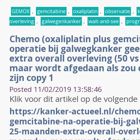
GEMOX
,
gemcitabine
,
oxaliplatin
,
observatie
,
k
overleving
,
galwegenkanker
,
wait-and-see
,
progr
Chemo (oxaliplatin plus gemci
operatie bij galwegkanker ge
extra overall overleving (50 v
maar wordt afgedaan als zou 
zijn copy 1
Posted 11/02/2019 13:58:46
Klik voor dit artikel op de volgende 
https://kanker-actueel.nl/chemo
gemcitabine-na-operatie-bij-ga
25-maanden-extra-overall-overl