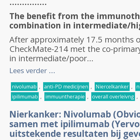
...............
The benefit from the immunot
combination in intermediate/hig
After approximately 17.5 months o
CheckMate-214 met the co-primar
in intermediate/poor...
Lees verder ...
nivolumab
,
anti-PD medicijnen
,
Niercelkanker
,
n
ipilimumab
,
immuuntherapie
,
overall overleivng
,
Nierkanker: Nivolumab (Obvio
samen met ipilimumab (Yervo
uitstekende resultaten bij ge