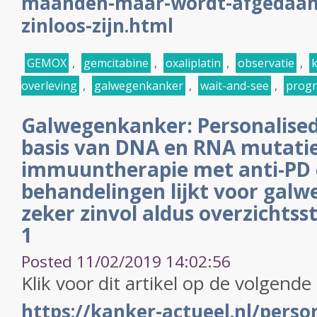
maanden-maar-wordt-afgedaan-
zinloos-zijn.html
GEMOX
,
gemcitabine
,
oxaliplatin
,
observatie
,
k
overleving
,
galwegenkanker
,
wait-and-see
,
progr
Galwegenkanker: Personalised
basis van DNA en RNA mutatie
immuuntherapie met anti-PD 
behandelingen lijkt voor gal
zeker zinvol aldus overzichtss
1
Posted 11/02/2019 14:02:56
Klik voor dit artikel op de volgende 
https://kanker-actueel.nl/perso