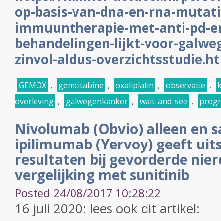
op-basis-van-dna-en-rna-mutati
immuuntherapie-met-anti-pd-en
behandelingen-lijkt-voor-galwe
zinvol-aldus-overzichtsstudie.h
GEMOX
,
gemcitabine
,
oxaliplatin
,
observatie
,
k
overleving
,
galwegenkanker
,
wait-and-see
,
progr
Nivolumab (Obvio) alleen en
ipilimumab (Yervoy) geeft uit
resultaten bij gevorderde nier
vergelijking met sunitinib
Posted 24/08/2017 10:28:22
16 juli 2020: lees ook dit artikel: