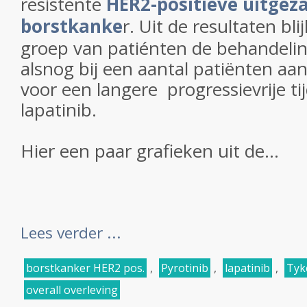
resistente
HER2-positieve uitgez
borstkanke
r.
Uit de resultaten blij
groep van patiénten de behandelin
alsnog bij een aantal patiënten aa
voor een langere progressievrije ti
lapatinib.
Hier een paar grafieken uit de...
Lees verder ...
borstkanker HER2 pos.
,
Pyrotinib
,
lapatinib
,
Tyk
overall overleving