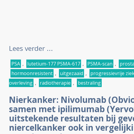
Lees verder ...
PSA
,
lutetium-177 PSMA-617
,
PSMA-scan
,
prost
hormoonresistent
,
uitgezaaid
,
progressievrije zie
overleving
,
radiotherapie
,
bestraling
Nierkanker: Nivolumab (Obvio
samen met ipilimumab (Yervo
uitstekende resultaten bij ge
niercelkanker ook in vergelijk