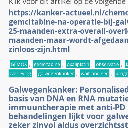
Klik voor dit artikel op de volgende 
https://kanker-actueel.nl/chemo
gemcitabine-na-operatie-bij-ga
25-maanden-extra-overall-overl
maanden-maar-wordt-afgedaan-
zinloos-zijn.html
GEMOX
,
gemcitabine
,
oxaliplatin
,
observatie
,
k
overleving
,
galwegenkanker
,
wait-and-see
,
progr
Galwegenkanker: Personalised
basis van DNA en RNA mutatie
immuuntherapie met anti-PD 
behandelingen lijkt voor gal
zeker zinvol aldus overzichtss