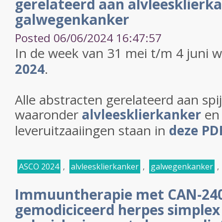
gerelateerd aan alvleesklierk
galwegenkanker
Posted 06/06/2024 16:47:57
In de week van 31 mei t/m 4 juni 
2024
.
Alle abstracten gerelateerd aan spi
waaronder
alvleesklierkanker
e
leveruitzaaiingen staan in
deze PD
ASCO 2024
,
alvleesklierkanker
,
galwegenkanker
,
Immuuntherapie met CAN-240
gemodiciceerd herpes simplex 