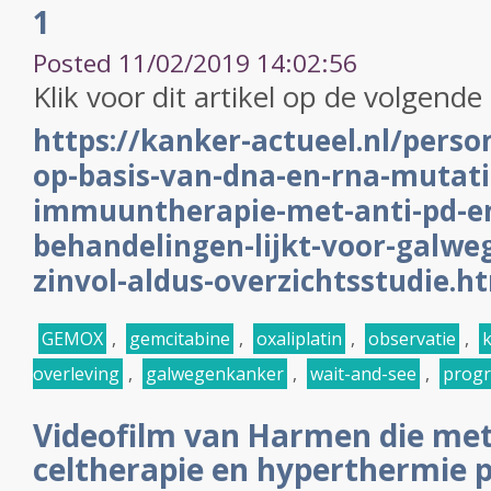
1
Posted 11/02/2019 14:02:56
Klik voor dit artikel op de volgende 
https://kanker-actueel.nl/perso
op-basis-van-dna-en-rna-mutati
immuuntherapie-met-anti-pd-en
behandelingen-lijkt-voor-galwe
zinvol-aldus-overzichtsstudie.h
GEMOX
,
gemcitabine
,
oxaliplatin
,
observatie
,
k
overleving
,
galwegenkanker
,
wait-and-see
,
progr
Videofilm van Harmen die met
celtherapie en hyperthermie 