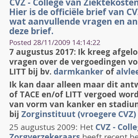
CVZ - College van Ziektekoste
Hier is de officiële brief van C
wat aanvullende vragen en a
deze brief.
Posted 28/11/2009 14:14:22
7 augustus 2017: Ik kreeg afgel
vragen over de vergoedingen vo
LITT bij bv.
darmkanker
of
alvle
Ik kan daar alleen maar dit ant
of TACE en/of LITT vergoed word
van vorm van kanker en stadium
bij
Zorginstituut (vroegere CVZ)
25 augustus 2009: Het
CVZ - Coll
Zorgverzekeraars
heeft recent b