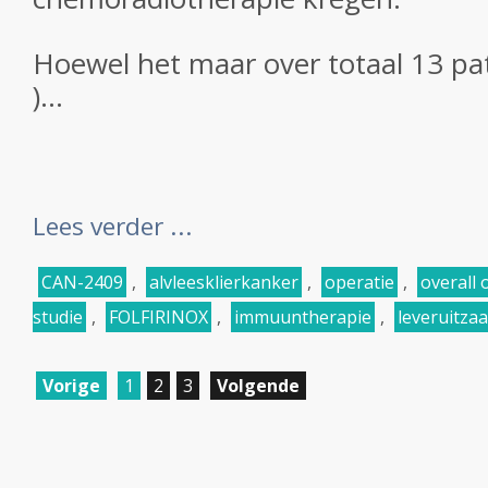
Hoewel het maar over totaal 13 pat
)...
Lees verder ...
CAN-2409
,
alvleesklierkanker
,
operatie
,
overall 
studie
,
FOLFIRINOX
,
immuuntherapie
,
leveruitza
Vorige
1
2
3
Volgende