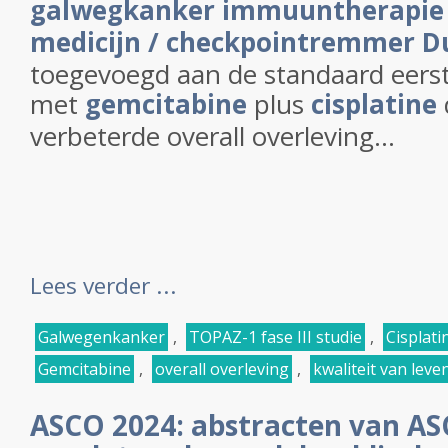
galwegkanker
immuuntherapie
medicijn / checkpointremmer
D
toegevoegd aan de standaard eerst
met
gemcitabine
plus
cisplatine
verbeterde overall overleving...
Lees verder ...
Galwegenkanker
,
TOPAZ-1 fase III studie
,
Cisplati
Gemcitabine
,
overall overleving
,
kwaliteit van leve
ASCO 2024: abstracten van A