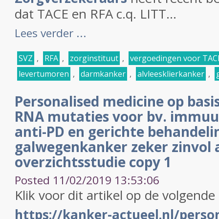
dat TACE en RFA c.q. LITT...
Lees verder ...
SVZ
,
RFA
,
zorginstituut
,
vergoedingen voor TAC
levertumoren
,
darmkanker
,
alvleesklierkanker
,
Personalised medicine op basi
RNA mutaties voor bv. immuu
anti-PD en gerichte behandelin
galwegenkanker zeker zinvol 
overzichtsstudie copy 1
Posted 11/02/2019 13:53:06
Klik voor dit artikel op de volgende 
https://kanker-actueel.nl/perso