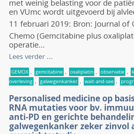
met weinig belasting voor de patië
en VUmc wordt uitgevoerd bij alvle
11 februari 2019: Bron: Journal of 
Chemo (Gemcitabine plus oxalipla
operatie...
Lees verder ...
GEMOX
,
gemcitabine
,
oxaliplatin
,
observatie
,
k
overleving
,
galwegenkanker
,
wait-and-see
,
progr
Personalised medicine op basi
RNA mutaties voor bv. immuu
anti-PD en gerichte behandelin
galwegenkanker zeker zinvol 