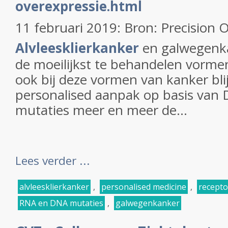
overexpressie.html
11 februari 2019: Bron: Precision 
Alvleesklierkanker
en galwegenka
de moeilijkst te behandelen vorme
ook bij deze vormen van kanker bli
personalised aanpak op basis van
mutaties meer en meer de...
Lees verder ...
alvleesklierkanker
,
personalised medicine
,
recept
RNA en DNA mutaties
,
galwegenkanker