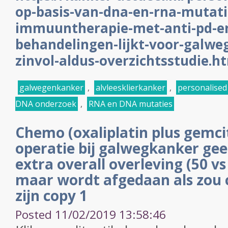
op-basis-van-dna-en-rna-mutati
immuuntherapie-met-anti-pd-en
behandelingen-lijkt-voor-galwe
zinvol-aldus-overzichtsstudie.h
galwegenkanker
,
alvleesklierkanker
,
personalised
DNA onderzoek
,
RNA en DNA mutaties
Chemo (oxaliplatin plus gemci
operatie bij galwegkanker ge
extra overall overleving (50 v
maar wordt afgedaan als zou 
zijn copy 1
Posted 11/02/2019 13:58:46