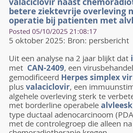
valaciclovir naast chemoradio
betere ziektevrije overleving 
operatie bij patienten met alv
Posted 05/10/2025 21:08:17
5 oktober 2025: Bron: persbericht
Uit een analyse na 2 jaar blijkt dat
met
CAN-2409
, een virusbehande
gemodificeerd
Herpes simplex vi
plus
valaciclovir
, een immuunstim
algehele overleving sterk te verbe
met borderline operabele
alvleesk
type ductaal adenocarcinoom (PDAC)
met de controlegroep die alleen na
chemoradiotherapie kregen.