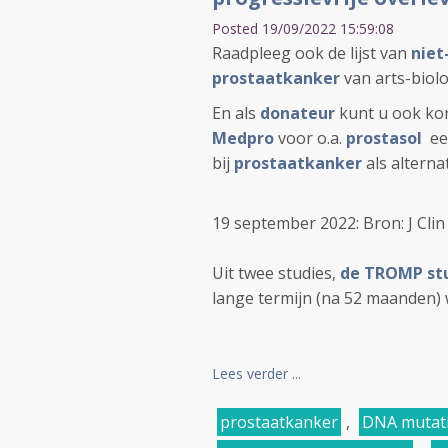
Posted 19/09/2022 15:59:08
Raadpleeg ook de lijst van
niet
prostaatkanker
van arts-biolo
En als
donateur
kunt u ook kor
Medpro
voor o.a.
prostasol
een
bij
prostaatkanker
als alterna
19 september 2022: Bron: J Cli
Uit twee studies,
de TROMP st
lange termijn (na 52 maanden) w
Lees verder ...
prostaatkanker
,
DNA mutat