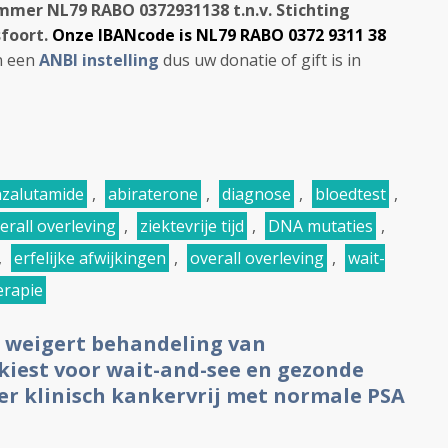
mer NL79 RABO 0372931138 t.n.v. Stichting
foort.
Onze IBANcode is NL79 RABO 0372 9311 38
jn een
ANBI instelling
dus uw donatie of gift is in
zalutamide
,
abiraterone
,
diagnose
,
bloedtest
,
erall overleving
,
ziektevrije tijd
,
DNA mutaties
,
,
erfelijke afwijkingen
,
overall overleving
,
wait-
erapie
 weigert behandeling van
iest voor wait-and-see en gezonde
later klinisch kankervrij met normale PSA