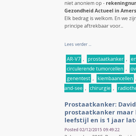
niet anoniem op -
rekeningnum
Gezondheid Actueel in Amers
Elk bedrag is welkom. En we zi
principe aftrekbaar voor...
Lees verder ...
AR-V7
,
prostaatkanker
,
en
circulerende tumorcellen
,
ov
genentest
,
kiembaancellen
and-see
,
chirurgie
,
radioth
Prostaatkanker: David
prostaatkanker maar k
leefstijl en is 1 jaar 
Posted 02/12/2015 09:49:22