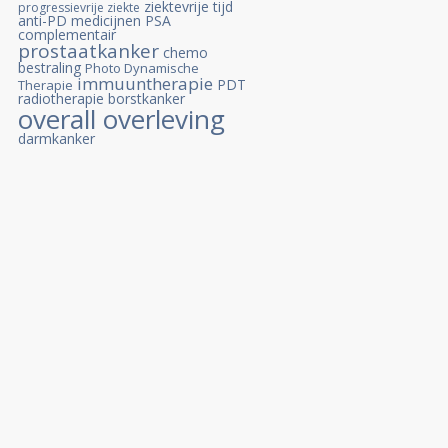
ziektevrije tijd
progressievrije ziekte
anti-PD medicijnen
PSA
complementair
prostaatkanker
chemo
bestraling
Photo Dynamische
immuuntherapie
PDT
Therapie
radiotherapie
borstkanker
overall overleving
darmkanker