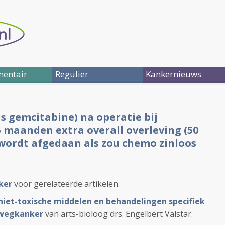
entair
Regulier
Kankernieuws
s gemcitabine) na operatie bij
 maanden extra overall overleving (50
wordt afgedaan als zou chemo zinloos
ker
voor gerelateerde artikelen.
t niet-toxische middelen en behandelingen specifiek
alwegkanker
van arts-bioloog drs. Engelbert Valstar.