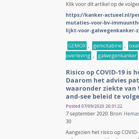
Klik voor dit artikel op de volge
https://kanker-actueel.nl/pe
mutaties-voor-bv-immuunthe
lijkt-voor-galwegenkanker-z
GEMOX
,
gemcitabine
,
oxal
overleving
,
galwegenkanker
Risico op COVID-19 is
Daarom het advies pa
waaronder ziekte van 
and-see beleid te volg
Posted 07/09/2020 20:31:22
7 september 2020: Bron:
Hemas
30
Aangezien het risico op COVID-