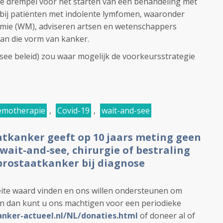
e drempel voor het starten van een behandeling met
ij patiënten met indolente lymfomen, waaronder
mie (WM), adviseren artsen en wetenschappers
van die vorm van kanker.
ee beleid) zou waar mogelijk de voorkeursstrategie
emotherapie
,
Covid-19
,
wait-and-see
atkanker geeft op 10 jaars meting geen
 wait-and-see, chirurgie of bestraling
 prostaatkanker bij diagnose
ite waard vinden en ons willen ondersteunen om
en dan kunt u ons machtigen voor een periodieke
anker-actueel.nl/NL/donaties.html
of doneer al of