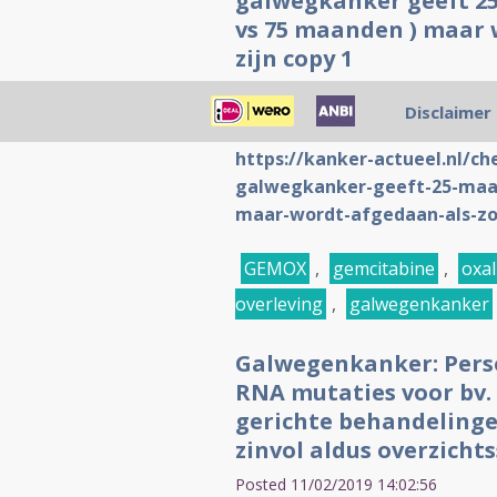
galwegkanker geeft 25
vs 75 maanden ) maar 
zijn copy 1
Posted 11/02/2019 13:58:46
Disclaimer
Klik voor dit artikel op de volge
https://kanker-actueel.nl/ch
galwegkanker-geeft-25-maan
maar-wordt-afgedaan-als-zo
GEMOX
,
gemcitabine
,
oxal
overleving
,
galwegenkanker
Galwegenkanker: Perso
RNA mutaties voor bv
gerichte behandelinge
zinvol aldus overzichts
Posted 11/02/2019 14:02:56