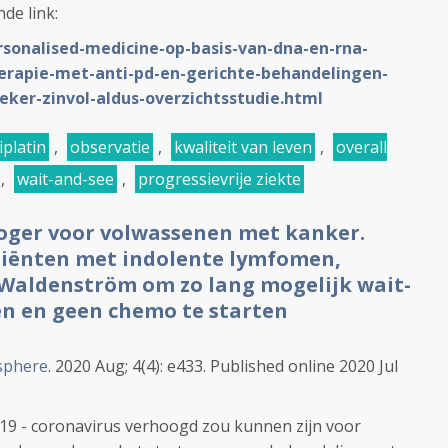
nde link:
rsonalised-medicine-op-basis-van-dna-en-rna-
rapie-met-anti-pd-en-gerichte-behandelingen-
eker-zinvol-aldus-overzichtsstudie.html
iplatin
,
observatie
,
kwaliteit van leven
,
overall
,
wait-and-see
,
progressievrije ziekte
 hoger voor volwassenen met kanker.
tiënten met indolente lymfomen,
Waldenström om zo lang mogelijk wait-
en en geen chemo te starten
phere
. 2020 Aug; 4(4): e433. Published online 2020 Jul
19 - coronavirus verhoogd zou kunnen zijn voor