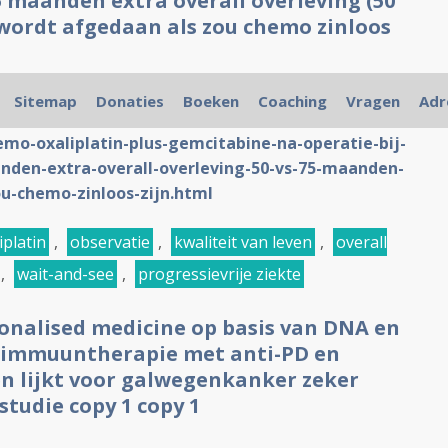
 maanden extra overall overleving (50
wordt afgedaan als zou chemo zinloos
Sitemap
Donaties
Boeken
Coaching
Vragen
Adr
nde link:
emo-oxaliplatin-plus-gemcitabine-na-operatie-bij-
den-extra-overall-overleving-50-vs-75-maanden-
u-chemo-zinloos-zijn.html
iplatin
,
observatie
,
kwaliteit van leven
,
overall
,
wait-and-see
,
progressievrije ziekte
nalised medicine op basis van DNA en
. immuuntherapie met anti-PD en
n lijkt voor galwegenkanker zeker
studie copy 1 copy 1