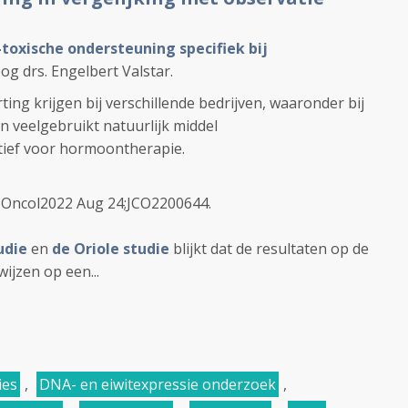
-toxische ondersteuning specifiek bij
og drs. Engelbert Valstar.
ting krijgen bij verschillende bedrijven, waaronder bij
 veelgebruikt natuurlijk middel
tief voor hormoontherapie.
n Oncol2022 Aug 24;JCO2200644.
udie
en
de Oriole studie
blijkt dat de resultaten op de
ijzen op een...
ies
,
DNA- en eiwitexpressie onderzoek
,