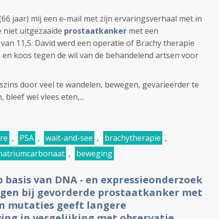
6 jaar) mij een e-mail met zijn ervaringsverhaal met in
 niet uitgezaaide
prostaatkanker
met een
van 11,5. David werd een operatie of Brachy therapie
 en koos tegen de wil van de behandelend artsen voor
nigszins door veel te wandelen, bewegen, gevarieerder te
 bleef wel vlees eten,...
re
,
PSA
,
wait-and-see
,
brachytherapie
,
natriumcarbonaat
,
beweging
p basis van DNA - en expressieonderzoek
ingen bij gevorderde prostaatkanker met
an mutaties geeft langere
ving in vergelijking met observatie