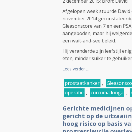
2 december 2015: Bron: David
Afgelopen week stuurde David (6
november 2014 geconstateerde
Gleasonscore van 7 en een PSA 
aangeboden, maar hij weigerde
een wait-and-see beleid.
Hij veranderde zijn leefstijl e
eten, minder suiker te gebuiken,
Lees verder ...
prostaatkanker
,
Gleasonsco
operatie
,
curcuma longa
,
Gerichte medicijnen o
gericht op de uitzaai
hoog risico op basis v
progressievrije overle