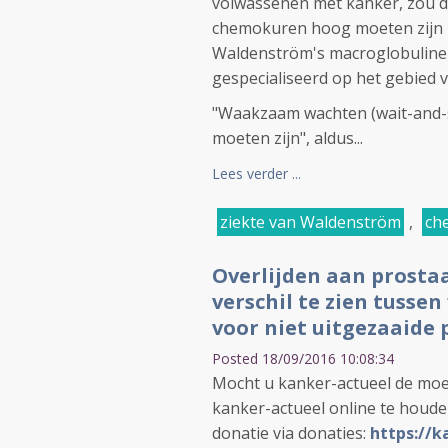
volwassenen met kanker, zou d
chemokuren hoog moeten zijn b
Waldenström's macroglobuline
gespecialiseerd op het gebied 
"Waakzaam wachten (wait-and-s
moeten zijn", aldus...
Lees verder ...
ziekte van Waldenström
,
ch
Overlijden aan prosta
verschil te zien tussen
voor niet uitgezaaide
Posted 18/09/2016 10:08:34
Mocht u kanker-actueel de moe
kanker-actueel online te houd
donatie via donaties:
https://k