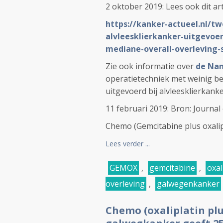
2 oktober 2019: Lees ook dit art
https://kanker-actueel.nl/t
alvleesklierkanker-uitgevoe
mediane-overall-overleving
Zie ook informatie over
de Nan
operatietechniek met weinig be
uitgevoerd bij alvleesklierkank
11 februari 2019: Bron: Journal 
Chemo (Gemcitabine plus oxalip
Lees verder ...
GEMOX
,
gemcitabine
,
oxal
overleving
,
galwegenkanker
Chemo (oxaliplatin plu