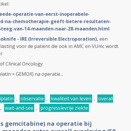
ikel:
weede-operatie-van-eerst-inoperabele-
rd-na-chemotherapie-geeft-betere-resultaten-
-steeg-van-14-maanden-naar-28-maanden.html
oknife - IRE (Irreversible Electroporation)
,
een
lasting voor de patiënt die ook in AMC en VUmc wordt
er
of Clinical Oncology
latin = GEMOX) na operatie...
iplatin
,
observatie
,
kwaliteit van leven
,
overall
,
wait-and-see
,
progressievrije ziekte
s gemcitabine) na operatie bij