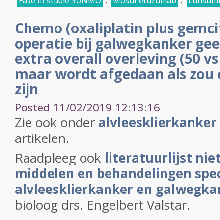
Fase III studie SUNMO
,
Mosunetuzumab
,
Lunsumi
Chemo (oxaliplatin plus gemci
operatie bij galwegkanker ge
extra overall overleving (50 v
maar wordt afgedaan als zou 
zijn
Posted 11/02/2019 12:13:16
Zie ook onder
alvleesklierkanker
artikelen.
Raadpleeg ook
literatuurlijst nie
middelen en behandelingen speci
alvleesklierkanker en galwegka
bioloog drs. Engelbert Valstar.