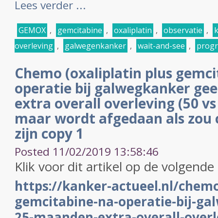
Lees verder ...
GEMOX
,
gemcitabine
,
oxaliplatin
,
observatie
,
k
overleving
,
galwegenkanker
,
wait-and-see
,
progr
Chemo (oxaliplatin plus gemci
operatie bij galwegkanker ge
extra overall overleving (50 v
maar wordt afgedaan als zou 
zijn copy 1
Posted 11/02/2019 13:58:46
Klik voor dit artikel op de volgende 
https://kanker-actueel.nl/chemo
gemcitabine-na-operatie-bij-ga
25-maanden-extra-overall-overl