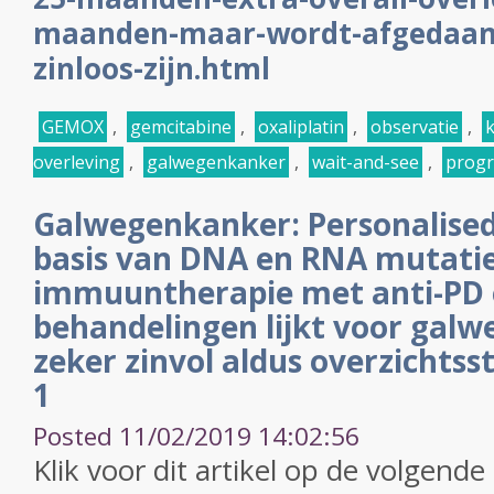
maanden-maar-wordt-afgedaan-
zinloos-zijn.html
GEMOX
,
gemcitabine
,
oxaliplatin
,
observatie
,
k
overleving
,
galwegenkanker
,
wait-and-see
,
progr
Galwegenkanker: Personalised
basis van DNA en RNA mutatie
immuuntherapie met anti-PD 
behandelingen lijkt voor gal
zeker zinvol aldus overzichtss
1
Posted 11/02/2019 14:02:56
Klik voor dit artikel op de volgende 