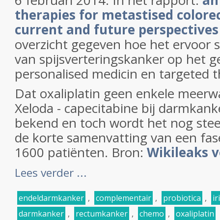
6 februari 2014: In het rapport:
an
therapies for metastised colorec
current and future perspectives
overzicht gegeven hoe het ervoor s
van spijsverteringskanker op het g
personalised medicin en targeted t
Dat oxaliplatin geen enkele meerw
Xeloda - capecitabine bij darmkanke
bekend en toch wordt het nog ste
de korte samenvatting van een fase 
1600 patiënten. Bron:
Wikileaks vo
Lees verder ...
endeldarmkanker
,
complementair
,
probiotica
,
ir
darmkanker
,
rectumkanker
,
chemo
,
oxaliplatin