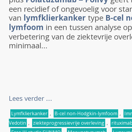
een recidief of ongevoelig voor st
van
lymfklierkanker
type
B-cel 
lymfoom
in een tussen analyse op
verbetering van de ziektevrije over
minimaal...
Lees verder ...
Lymfklierkanker
,
B-cel non-Hodgkin-lymfoom
,
Im
Vedotin
,
ziekteprogressievrije overleving
,
rituxima