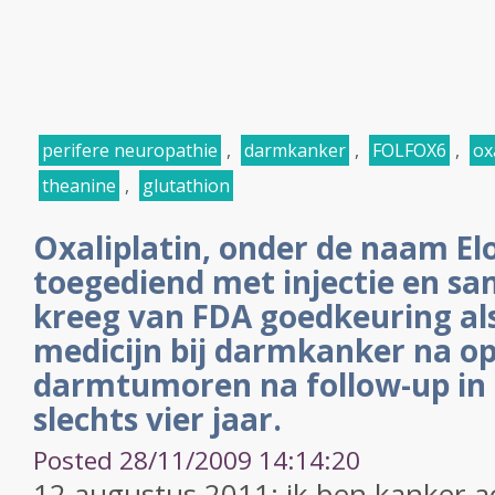
perifere neuropathie
,
darmkanker
,
FOLFOX6
,
ox
theanine
,
glutathion
Oxaliplatin, onder de naam El
toegediend met injectie en s
kreeg van FDA goedkeuring als 
medicijn bij darmkanker na op
darmtumoren na follow-up in
slechts vier jaar.
Posted 28/11/2009 14:14:20
12 augustus 2011: ik ben kanker-a