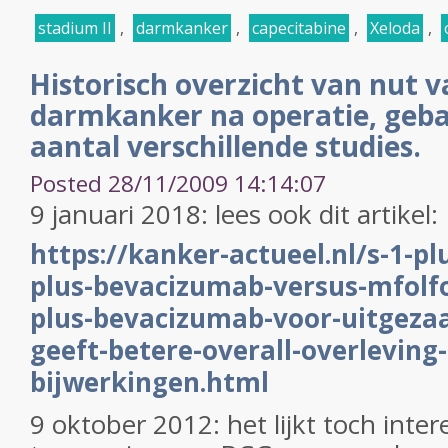
stadium II
,
darmkanker
,
capecitabine
,
Xeloda
,
Historisch overzicht van nut 
darmkanker na operatie, geba
aantal verschillende studies.
Posted 28/11/2009 14:14:07
9 januari 2018: lees ook dit artikel:
https://kanker-actueel.nl/s-1-pl
plus-bevacizumab-versus-mfolf
plus-bevacizumab-voor-uitgeza
geeft-betere-overall-overleving
bijwerkingen.html
9 oktober 2012: het lijkt toch inte