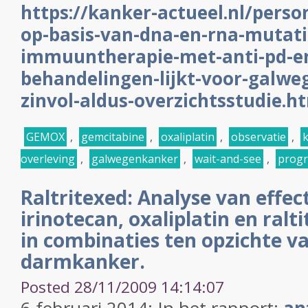
https://kanker-actueel.nl/perso
op-basis-van-dna-en-rna-mutati
immuuntherapie-met-anti-pd-en
behandelingen-lijkt-voor-galwe
zinvol-aldus-overzichtsstudie.h
GEMOX
,
gemcitabine
,
oxaliplatin
,
observatie
,
k
overleving
,
galwegenkanker
,
wait-and-see
,
progr
Raltritexed: Analyse van effec
irinotecan, oxaliplatin en ralti
in combinaties ten opzichte va
darmkanker.
Posted 28/11/2009 14:14:07