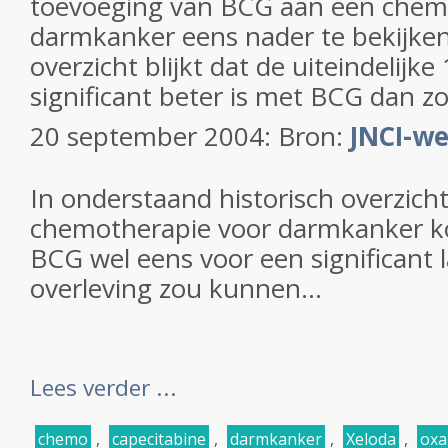
toevoeging van BCG aan een chem
darmkanker eens nader te bekijken. 
overzicht blijkt dat de uiteindelijke
significant beter is met BCG dan z
20 september 2004: Bron:
JNCI-we
In onderstaand historisch overzich
chemotherapie voor darmkanker k
BCG wel eens voor een significant l
overleving zou kunnen...
Lees verder ...
chemo
,
capecitabine
,
darmkanker
,
Xeloda
,
oxa