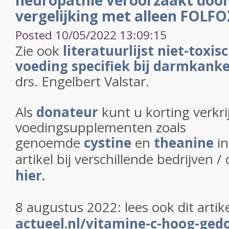
neuropathie veroorzaakt door 
vergelijking met alleen FOLF
Posted 10/05/2022 13:09:15
Zie ook
literatuurlijst niet-toxis
voeding specifiek bij darmkank
drs. Engelbert Valstar.
Als
donateur
kunt u korting verkr
voedingsupplementen zoals
genoemde
cystine
en
theanine
in
artikel bij verschillende bedrijven /
hier.
8 augustus 2022: lees ook dit artik
actueel.nl/vitamine-c-hoog-ged