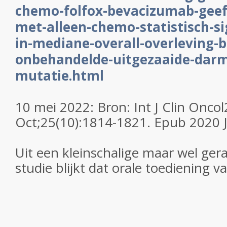
chemo-folfox-bevacizumab-geeft
met-alleen-chemo-statistisch-sig
in-mediane-overall-overleving-b
onbehandelde-uitgezaaide-dar
mutatie.html
10 mei 2022: Bron: Int J Clin Onco
Oct;25(10):1814-1821. Epub 2020 
Uit een kleinschalige maar wel ge
studie blijkt dat orale toediening v