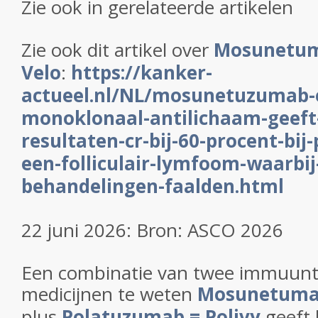
Zie ook in gerelateerde artikelen
Zie ook dit artikel over
Mosunetum
Velo
:
https://kanker-
actueel.nl/NL/mosunetuzumab-e
monoklonaal-antilichaam-geeft
resultaten-cr-bij-60-procent-bij
een-folliculair-lymfoom-waarbij
behandelingen-faalden.html
22 juni 2026: Bron: ASCO 2026
Een combinatie van twee immuunt
medicijnen te weten
Mosunetumab
plus
Polatuzumab = Polivy
geeft 