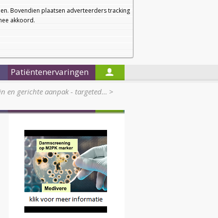
a
a
Startpagina
Nieuwsbrief
a
en. Bovendien plaatsen adverteerders tracking
rmee akkoord.
Alleen in de titels zoeken
Patiëntenervaringen
in en gerichte aanpak - targeted…
>