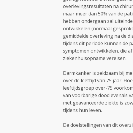
overlevingsresultaten na chiru
maar meer dan 50% van de patië
hebben ondergaan zal uiteindel
ontwikkelen (normaal gesproken
gemiddelde overleving na de di
tijdens dit periode kunnen de p
symptomen ontwikkelen, die af
ziekenhuisopname vereisen.
Darmkanker is zeldzaam bij men
over de leeftijd van 75 jaar. H
leeftijdsgroep over-75 voorkom
van voorbarige dood evenals va
met geavanceerde ziekte is zowe
tijdens hun leven.
De doelstellingen van dit overzic