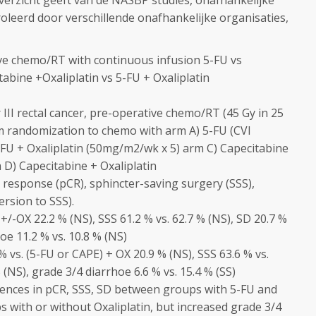
erzicht geeft van de NASBP studies, onafhankelijke
oleerd door verschillende onafhankelijke organisaties,
ive chemo/RT with continuous infusion 5-FU vs
tabine +Oxaliplatin vs 5-FU + Oxaliplatin
or III rectal cancer, pre-operative chemo/RT (45 Gy in 25
arm randomization to chemo with arm A) 5-FU (CVI
U + Oxaliplatin (50mg/m2/wk x 5) arm C) Capecitabine
D) Capecitabine + Oxaliplatin
 response (pCR), sphincter-saving surgery (SSS),
rsion to SSS).
+/-OX 22.2 % (NS), SSS 61.2 % vs. 62.7 % (NS), SD 20.7 %
hoe 11.2 % vs. 10.8 % (NS)
 vs. (5-FU or CAPE) + OX 20.9 % (NS), SSS 63.6 % vs.
 (NS), grade 3/4 diarrhoe 6.6 % vs. 15.4 % (SS)
erences in pCR, SSS, SD between groups with 5-FU and
 with or without Oxaliplatin, but increased grade 3/4