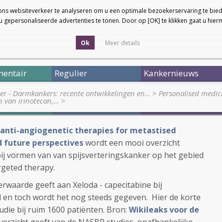
ons websiteverkeer te analyseren om u een optimale bezoekerservaring te bied
 gepersonaliseerde advertenties te tonen. Door op [OK] te klikken gaat u hie
Ok
Meer details
entair
Regulier
Kankernieuws
ier - Darmkankers: recente ontwikkelingen en…
>
Personalised medic
en van irinotecan,…
>
anti-angiogenetic therapies for metastised
d future perspectives
wordt een mooi overzicht
ij vormen van van spijsverteringskanker op het gebied
rgeted therapy.
rwaarde geeft aan Xeloda - capecitabine bij
 en toch wordt het nog steeds gegeven. Hier de korte
udie bij ruim 1600 patiënten. Bron:
Wikileaks voor de