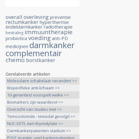
overall overleving
preventie
rectumkanker
hyperthermie
endeldarmkanker
radiotherapie
immuuntherapie
bestraling
voeding
probiotica
anti-PD
darmkanker
medicijnen
complementair
chemo
borstkanker
Gerelateerde artikelen
Moleculaire schakelaar verandert >>
Bispecifieke anti-lichaam >>
10-genentest voorspelt welke >>
Biomarkers zijn waardevol >>
Overzicht van studies met >>
Temozolomide - temodal gevolgd >>
NUC-3373, een thymidylate >>
Darmkankerpatienten stadium >>
POLE mutatie: veel kankerpatienten