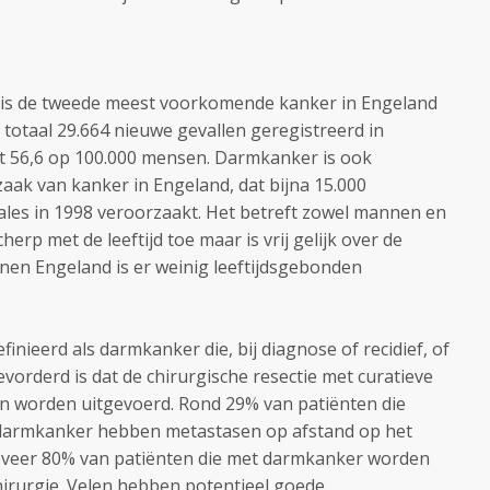
r is de tweede meest voorkomende kanker in Engeland
 totaal 29.664 nieuwe gevallen geregistreerd in
nt 56,6 op 100.000 mensen. Darmkanker is ook
ak van kanker in Engeland, dat bijna 15.000
ales in 1998 veroorzaakt. Het betreft zowel mannen en
p met de leeftijd toe maar is vrij gelijk over de
nnen Engeland is er weinig leeftijdsgebonden
nieerd als darmkanker die, bij diagnose of recidief, of
evorderd is dat de chirurgische resectie met curatieve
kan worden uitgevoerd. Rond 29% van patiënten die
darmkanker hebben metastasen op afstand op het
veer 80% van patiënten die met darmkanker worden
irurgie. Velen hebben potentieel goede