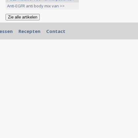
>>
Anti-EGFR anti body mix van >>
essen
Recepten
Contact