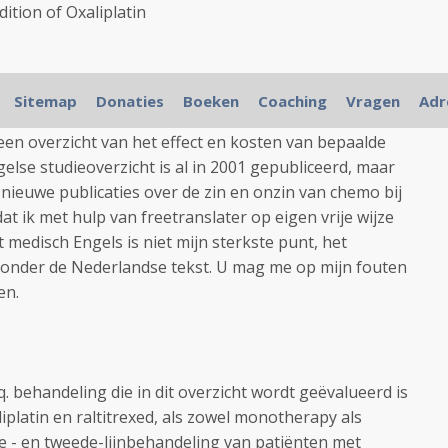
dition of Oxaliplatin
Sitemap
Donaties
Boeken
Coaching
Vragen
Adr
lth Service, te vergelijken met het Nederlands
een overzicht van het effect en kosten van bepaalde
else studieoverzicht is al in 2001 gepubliceerd, maar
nieuwe publicaties over de zin en onzin van chemo bij
dat ik met hulp van freetranslater op eigen vrije wijze
t medisch Engels is niet mijn sterkste punt, het
at onder de Nederlandse tekst. U mag me op mijn fouten
en.
q. behandeling die in dit overzicht wordt geëvalueerd is
liplatin en raltitrexed, als zowel monotherapy als
te - en tweede-lijnbehandeling van patiënten met