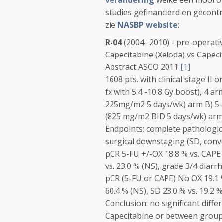
verandering
welke een mooi ov
studies gefinancierd en gecontr
zie
NASBP website
:
R-04
(2004- 2010) - pre-operat
Capecitabine (Xeloda) vs Capeci
Abstract ASCO 2011
[1]
1608 pts. with clinical stage II 
fx with 5.4 -10.8 Gy boost), 4 
225mg/m2 5 days/wk) arm B) 5-F
(825 mg/m2 BID 5 days/wk) arm 
Endpoints: complete pathologic
surgical downstaging (SD, conve
pCR 5-FU +/-OX 18.8 % vs. CAPE 
vs. 23.0 % (NS), grade 3/4 diarr
pCR (5-FU or CAPE) No OX 19.1 %
60.4 % (NS), SD 23.0 % vs. 19.2 %
Conclusion: no significant diff
Capecitabine or between groups