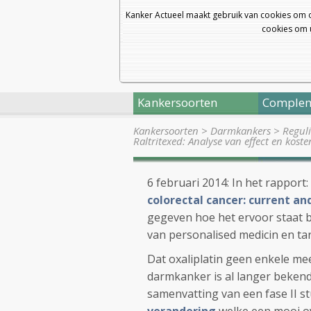
Kanker Actueel maakt gebruik van cookies om 
cookies om u
Kankersoorten
Complem
Kankersoorten
>
Darmkankers
>
Regul
Raltritexed: Analyse van effect en kost
6 februari 2014: In het rapport:
colorectal cancer: current an
gegeven hoe het ervoor staat b
van personalised medicin en ta
Dat oxaliplatin geen enkele mee
darmkanker is al langer bekend
samenvatting van een fase II st