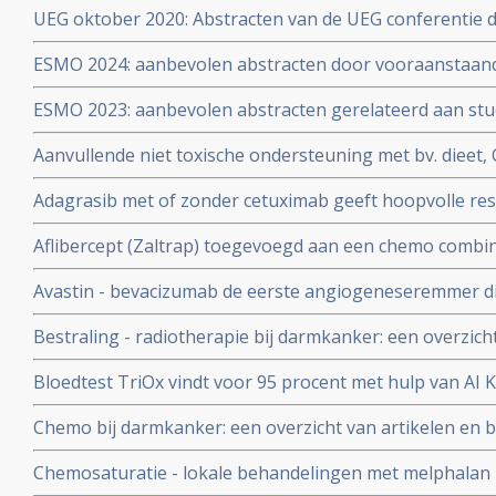
UEG oktober 2020: Abstracten van de UEG conferentie d
literatuurlijst van arts-bioloog drs. E. Valstar
oktober tot en met dinsdag 13 oktober 2020
ESMO 2024: aanbevolen abstracten door vooraanstaan
specialisten gerelateerd aan studies bij spijsverterin
ESMO 2023: aanbevolen abstracten gerelateerd aan studi
darmkanker, alvleesklierkanker, slokdarmkanker, lev
waaronder alvleesklierkanker, darmkanker, slokdarmk
Aanvullende niet toxische ondersteuning met bv. dieet,
maagkanker, leverkanker door oncologen en medisch sp
yoga enz. naast reguliere behandelingen bij darmkanke
Adagrasib met of zonder cetuximab geeft hoopvolle res
overlijden met 26 procent op 5 jaar. copy 1
darmkanker met gemuteerde KRAS G12C
Aflibercept (Zaltrap) toegevoegd aan een chemo combina
leucovorine en irinotecan (FOLFIRI) verbetert de overlev
Avastin - bevacizumab de eerste angiogeneseremmer di
1,5 maand copy 1
eerste lijn behandeling bij darmkanker. Lees alles over
Bestraling - radiotherapie bij darmkanker: een overzich
later Avastin - bevacizumab zijn status van goedgekeurd 
studies
borstkanker
Bloedtest TriOx vindt voor 95 procent met hulp van AI K
kanker met solide tumoren in studievergelijking met 
Chemo bij darmkanker: een overzicht van artikelen en b
vastgestelde kanker. copy 1
Chemosaturatie - lokale behandelingen met melphalan 