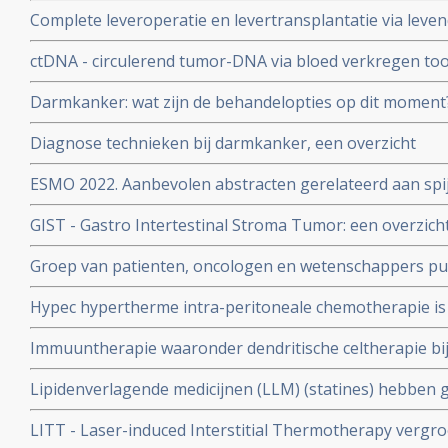
vanuit een melanoom of andere vormen van kanker kom
Complete leveroperatie en levertransplantatie via leven
copy 2
geselecteerde darmkankerpatienten met beperkte lever
ctDNA - circulerend tumor-DNA via bloed verkregen toon
resultaten
meerwaarde t.o.v. chemotherapie maar afbouwen van c
Darmkanker: wat zijn de behandelopties op dit moment?
ctDNA test speelt daarin cruciale rol
studierapport dat een overzicht geeft van recente ontw
Diagnose technieken bij darmkanker, een overzicht
darmkanker
ESMO 2022. Aanbevolen abstracten gerelateerd aan sp
darmkanker, maagkanker, leverkanker en slokdarmkan
GIST - Gastro Intertestinal Stroma Tumor: een overzicht
oncologen
behandelingen gerelateerd aan GIST
Groep van patienten, oncologen en wetenschappers pub
aanbevelingen waaraan wetenschappelijk onderzoek 
Hypec hypertherme intra-peritoneale chemotherapie is b
voldoen om betere overall overleving te bewerkstellige
uitgezaaide darmkanker soms nog een optie.
Immuuntherapie waaronder dendritische celtherapie b
overzicht
Lipidenverlagende medicijnen (LLM) (statines) hebben g
overleving van kankerpatienten met borstkanker, dar
LITT - Laser-induced Interstitial Thermotherapy vergro
copy 1