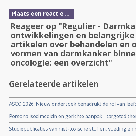
Plaats een reactie ...
Reageer op "Regulier - Darmka
ontwikkelingen en belangrijke 
artikelen over behandelen en
vormen van darmkanker binnen
oncologie: een overzicht"
Gerelateerde artikelen
ASCO 2026: Nieuw onderzoek benadrukt de rol van leefs
behandelstrategieën in de kankerzorg.
Personalised medicin en gerichte aanpak - targeted th
receptoren en genmutaties bij vormen van darmkanker b
Studiepublicaties van niet-toxische stoffen, voeding en
overzicht
naast reguliere behandelingen bij darmkanker geselect