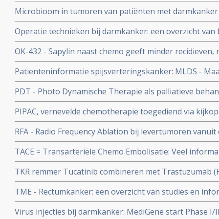
overleving en overlevingstijd in vergelijking met sta
Microbioom in tumoren van patiënten met darmkanker v
zowel lokale als regionale chemo
bij eerste diagnose op jonge leeftijd (45-min) of op ouder
Operatie technieken bij darmkanker: een overzicht van 
darmkanker krijgen
ontwikkelingen
OK-432 - Sapylin naast chemo geeft minder recidieven, 
lever bij een recidief en betere drie jaars overleving 
Patienteninformatie spijsverteringskanker: MLDS - Maa
stadium II en III
SPKS geven informatie over darmkanker, slokdarmkanke
PDT - Photo Dynamische Therapie als palliatieve behan
1
galwegenkanker verlengt mediane overleving van 7 ma
PIPAC, vernevelde chemotherapie toegediend via kijkop
uit kleinschalige maar wel gerandomiseerde studiegroe
tumoren in het buikvlies en buikholte geeft ook bij da
RFA - Radio Frequency Ablation bij levertumoren vanu
van kanker. Een overzicht.
TACE = Transarteriële Chemo Embolisatie: Veel informat
elkaar gezet in 1 artikelenreeks, waar ook informatie is
TKR remmer Tucatinib combineren met Trastuzumab (He
Institial Tumor Therapy
resultaten te geven bij darmkankerpatienten met mHER2
TME - Rectumkanker: een overzicht van studies en info
Mesorectale Exicisie
Virus injecties bij darmkanker: MediGene start Phase I/I