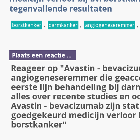
tegenvallende resultaten
borstkanker
,
darmkanker
,
angiogeneseremmer
,
Plaats een reactie ...
Reageer op "Avastin - bevaciz
angiogeneseremmer die geacce
eerste lijn behandeling bij da
alles over recente studies en o
Avastin - bevacizumab zijn sta
goedgekeurd medicijn verloor b
borstkanker"