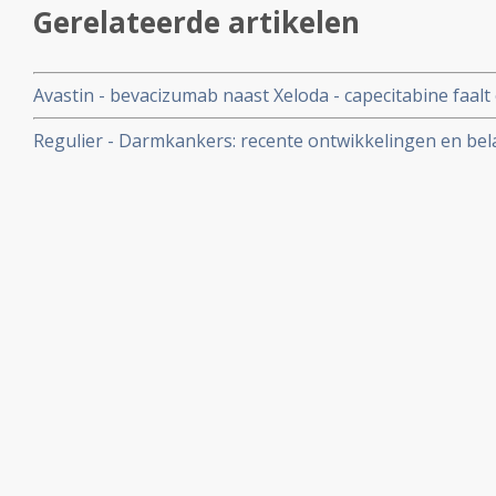
Gerelateerde artikelen
Avastin - bevacizumab naast Xeloda - capecitabine faalt
ziektevrije tijd bij darmkanker stadium II en III aldus fa
Regulier - Darmkankers: recente ontwikkelingen en belan
over behandelen en omgaan met vormen van darmkanke
oncologie: een overzicht