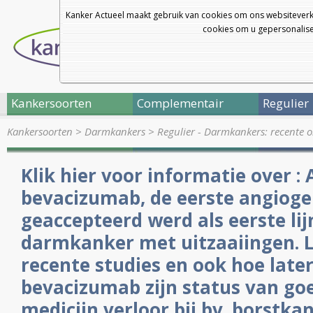
Kanker Actueel maakt gebruik van cookies om ons websiteverk
cookies om u gepersonalisee
Kankersoorten
Complementair
Regulier
Kankersoorten
>
Darmkankers
>
Regulier - Darmkankers: recente 
Klik hier voor informatie over : 
bevacizumab, de eerste angiog
geaccepteerd werd als eerste lij
darmkanker met uitzaaiingen. L
recente studies en ook hoe later
bevacizumab zijn status van g
medicijn verloor bij bv. borstk