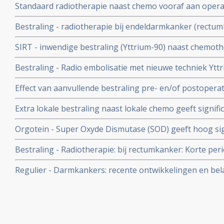
Standaard radiotherapie naast chemo vooraf aan operat
voor lokaal gevorderde rectumkanker - endeldarmkank
zelfde overleving op 5 jaar met meer bijwerkingen in ver
Bestraling - radiotherapie bij endeldarmkanker (rectum
bestraling als chemo te weinig resultaat geeft
langere termijn grotere kans op vormen van gynaecolo
SIRT - inwendige bestraling (Yttrium-90) naast chemothe
rechtszijdige darmtumoren een verschil in overall overle
Bestraling - Radio embolisatie met nieuwe techniek Yt
maanden bij uitgezaaide darmkanker copy 1
ook in Nederland beschikbaar in studieverband.
Effect van aanvullende bestraling pre- en/of postopera
nihil, aldus grote langjarige studie gepubliceerd in the 
Extra lokale bestraling naast lokale chemo geeft signif
overlevingstijd en ziektevrije periode bij behandeling
Orgotein - Super Oxyde Dismutase (SOD) geeft hoog si
vanuit darmkanker, galwegenkanker en primaire lever
ernstige bijwerkingen van bestralingen in het bekken- 
Bestraling - Radiotherapie: bij rectumkanker: Korte pe
gerandomiseerde studie bij 100 patiënten met rectaalkan
bestraling voorkomt hoog significant een recidief (61%) 
Regulier - Darmkankers: recente ontwikkelingen en belan
postoperatieve bestraling + chemo bij geselecteerde pa
over behandelen en omgaan met vormen van darmkanke
endeldarmkanker.
oncologie: een overzicht