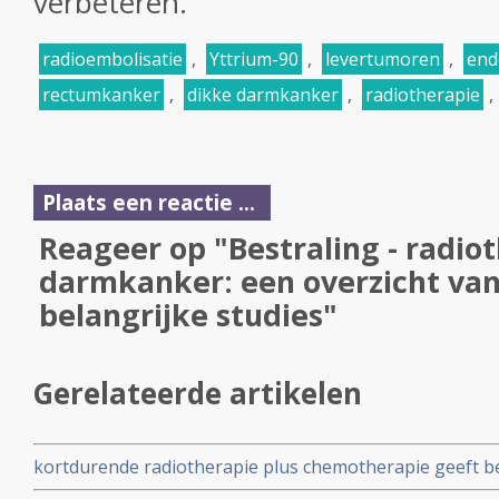
verbeteren.
radioembolisatie
,
Yttrium-90
,
levertumoren
,
end
rectumkanker
,
dikke darmkanker
,
radiotherapie
,
Plaats een reactie ...
Reageer op "Bestraling - radiot
darmkanker: een overzicht van
belangrijke studies"
Gerelateerde artikelen
kortdurende radiotherapie plus chemotherapie geeft be
langere ziekteprogressievrije tijd vergeleken met lan