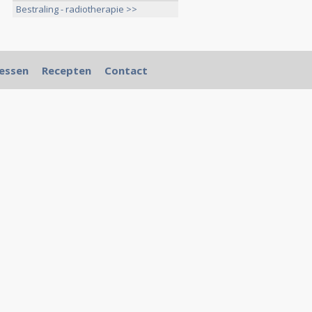
Bestraling - radiotherapie >>
essen
Recepten
Contact