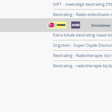
SIRT - inwendige bestraling (Yt
rechtszijdige darmtumoren een v
Bestraling - Radio embolisatie
maanden bij uitgezaaide darmk
ook in Nederland beschikbaar i
Effect van aanvullende bestral
Disclaimer
nihil, aldus grote langjarige st
Extra lokale bestraling naast l
overlevingstijd en ziektevrije
Orgotein - Super Oxyde Dismut
vanuit darmkanker, galwegenka
ernstige bijwerkingen van best
Bestraling - Radiotherapie: bij
gerandomiseerde studie bij 100 
bestraling voorkomt hoog signif
Bestraling - radiotherapie bij 
postoperatieve bestraling + ch
studies
endeldarmkanker.