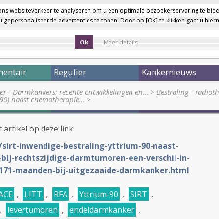
ons websiteverkeer te analyseren om u een optimale bezoekerservaring te bied
 gepersonaliseerde advertenties te tonen. Door op [OK] te klikken gaat u hie
Ok
Meer details
entair
Regulier
Kankernieuws
ier - Darmkankers: recente ontwikkelingen en…
>
Bestraling - radiot
m-90) naast chemotherapie…
>
 artikel op deze link:
/sirt-inwendige-bestraling-yttrium-90-naast-
bij-rechtszijdige-darmtumoren-een-verschil-in-
s-171-maanden-bij-uitgezaaide-darmkanker.html
ACE
,
LITT
,
RFA
,
Yttrium-90
,
SIRT
,
,
levertumoren
,
endeldarmkanker
,