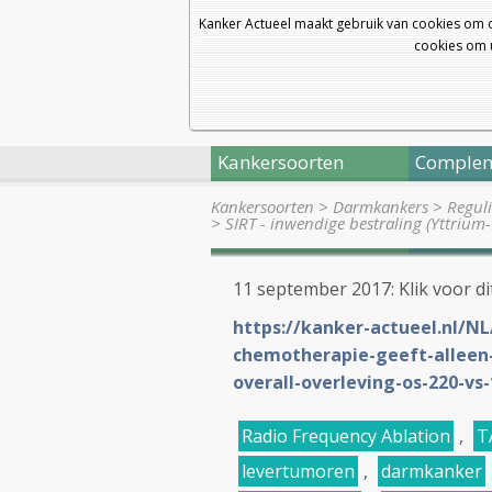
Kanker Actueel maakt gebruik van cookies om 
cookies om u
Kankersoorten
Complem
Kankersoorten
>
Darmkankers
>
Regul
>
SIRT - inwendige bestraling (Yttriu
11 september 2017: Klik voor dit
https://kanker-actueel.nl/NL
chemotherapie-geeft-alleen-
overall-overleving-os-220-v
Radio Frequency Ablation
,
T
levertumoren
,
darmkanker