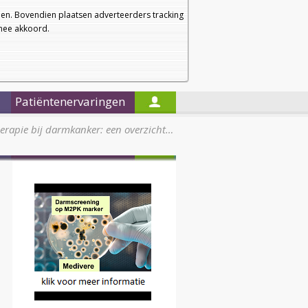
a
a
Startpagina
Nieuwsbrief
a
en. Bovendien plaatsen adverteerders tracking
rmee akkoord.
Alleen in de titels zoeken
Patiëntenervaringen
herapie bij darmkanker: een overzicht…