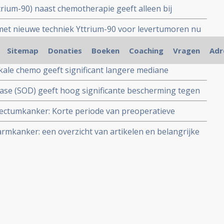
trium-90) naast chemotherapie geeft alleen bij
erschil in overall overleving OS = 22.0 vs 17.1
 met nieuwe techniek Yttrium-90 voor levertumoren nu
anker copy 1
n studieverband.
ing pre- en/of postoperatief bij darmkankerpatiënten
Sitemap
Donaties
Boeken
Coaching
Vragen
Adr
udie gepubliceerd in the Lancet
okale chemo geeft significant langere mediane
 periode bij behandelingen van inoperabele levertumoren
ase (SOD) geeft hoog significante bescherming tegen
nker en primaire leverkanker
ralingen in het bekken- en buikgebied, aldus
 rectumkanker: Korte periode van preoperatieve
patiënten met rectaalkanker bij follow-up van 2 jaar
icant een recidief (61%) in vergelijking met
darmkanker: een overzicht van artikelen en belangrijke
emo bij geselecteerde patienten bij operabele