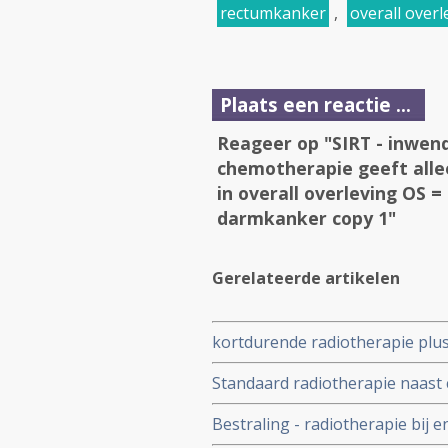
rectumkanker
,
overall overl
Plaats een reactie ...
Reageer op "SIRT - inwend
chemotherapie geeft allee
in overall overleving OS =
darmkanker copy 1"
Gerelateerde artikelen
kortdurende radiotherapie plus
langere ziekteprogressievrije 
Standaard radiotherapie naast
voor lokaal gevorderde rectu
zelfde overleving op 5 jaar met
Bestraling - radiotherapie bij
bestraling als chemo te weinig 
langere termijn grotere kans 