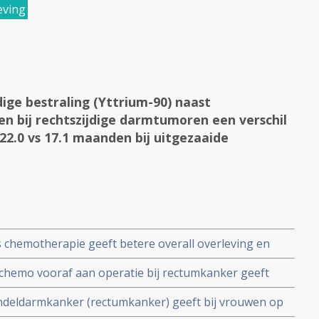
eving
ige bestraling (Yttrium-90) naast
n bij rechtszijdige darmtumoren een verschil
 22.0 vs 17.1 maanden bij uitgezaaide
 chemotherapie geeft betere overall overleving en
tijd vergeleken met langdurige chemoradiotherapie
 chemo vooraf aan operatie bij rectumkanker geeft
mkanker - endeldarmkanker
 meer bijwerkingen in vergelijking met alleen selectieve
 endeldarmkanker (rectumkanker) geeft bij vrouwen op
resultaat geeft
op vormen van gynaecologische kanker.