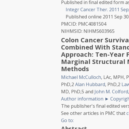
Published in final edited form as
Integr Cancer Ther. 2011 Sep;
Published online 2011 Sep 30
PMCID:
PMC4081504
NIHMSID:
NIHMS603965
Colon Cancer Surviva
Combined With Stand
Approach: Ten-Year 
Marginal Structural 
Methods
Michael McCulloch
, LAc, MPH, 
PhD,
2
Alan Hubbard
, PhD,
2
Law
MD, PhD,
5
and
John M. Colford,
Author information
►
Copyrigh
The publisher's final edited vers
See other articles in PMC that
c
Go to:
Abstract