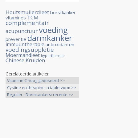
Houtsmullerdieet
borstkanker
TCM
vitamines
complementair
voeding
acupunctuur
darmkanker
preventie
immuuntherapie
antioxidanten
voedingsuppletie
Moermandieet
hyperthermie
Chinese Kruiden
Gerelateerde artikelen
Vitamine C hoog gedoseerd >>
Cystine en theanine in tabletvorm >>
Regulier - Darmkankers: recente >>