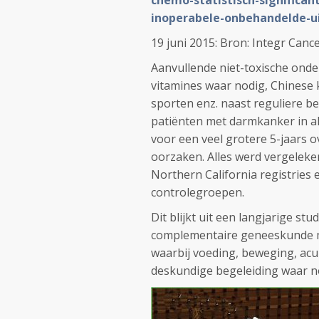
chemo-statistisch-significant
inoperabele-onbehandelde-u
19 juni 2015: Bron: Integr Canc
Aanvullende niet-toxische onde
vitamines waar nodig, Chinese 
sporten enz. naast reguliere b
patiënten met darmkanker in al
voor een veel grotere 5-jaars o
oorzaken. Alles werd vergeleke
Northern California registries e
controlegroepen.
Dit blijkt uit een langjarige stu
complementaire geneeskunde me
waarbij voeding, beweging, ac
deskundige begeleiding waar n