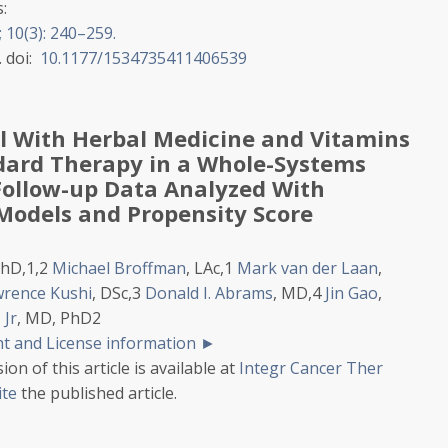
:
 10(3): 240–259.
.
doi:
10.1177/1534735411406539
l With Herbal Medicine and Vitamins
ard Therapy in a Whole-Systems
Follow-up Data Analyzed With
Models and Propensity Score
PhD,
1,
2
Michael Broffman
, LAc,
1
Mark van der Laan
,
rence Kushi
, DSc,
3
Donald I. Abrams
, MD,
4
Jin Gao
,
 Jr
, MD, PhD
2
t and License information
►
ion of this article is available at
Integr Cancer Ther
ite
the published article.