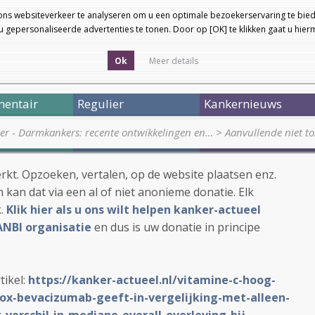
ons websiteverkeer te analyseren om u een optimale bezoekerservaring te bied
 gepersonaliseerde advertenties te tonen. Door op [OK] te klikken gaat u hie
Ok
Meer details
entair
Regulier
Kankernieuws
ier - Darmkankers: recente ontwikkelingen en…
>
Aanvullende niet t
werkt. Opzoeken, vertalen, op de website plaatsen enz.
 kan dat via een al of niet anonieme donatie. Elk
k.
Klik hier als u ons wilt helpen kanker-actueel
ANBI organisatie
en dus is uw donatie in principe
tikel:
https://kanker-actueel.nl/vitamine-c-hoog-
ox-bevacizumab-geeft-in-vergelijking-met-alleen-