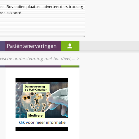
a
a
Startpagina
Nieuwsbrief
a
en. Bovendien plaatsen adverteerders tracking
rmee akkoord.
Alleen in de titels zoeken
Patiëntenervaringen
oxische ondersteuning met bv. dieet,…
>