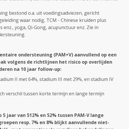
g bestond o.a. uit voedingsadviezen, gericht
leiding waar nodig, TCM - Chinese kruiden plus
 enz., yoga, Qi-Gong, acupunctuur enz. Zie in
dersteuning.
ntaire ondersteuning (PAM+V) aanvullend op een
k volgens de richtlijnen het risico op overlijden
deren na 10 jaar follow-up:
adium II met 64%, stadium III met 29%, en stadium IV
sch verschil tussen korte termijn en lange termijn
op 5 jaar van 512% en 52% tussen PAM-V lange
groepen resp. 7% en 8% blijkt aanvullende niet-