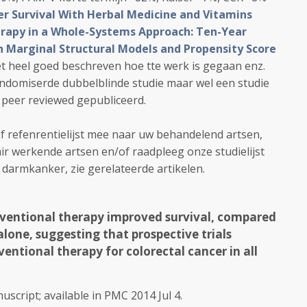
r Survival With Herbal Medicine and Vitamins
rapy in a Whole-Systems Approach: Ten-Year
 Marginal Structural Models and Propensity Score
Met heel goed beschreven hoe tte werk is gegaan enz.
ndomiserde dubbelblinde studie maar wel een studie
peer reviewed gepubliceerd.
ef refenrentielijst mee naar uw behandelend artsen,
ir werkende artsen en/of raadpleeg onze studielijst
darmkanker, zie gerelateerde artikelen.
entional therapy improved survival, compared
lone, suggesting that prospective trials
ntional therapy for colorectal cancer in all
script; available in PMC 2014 Jul 4.