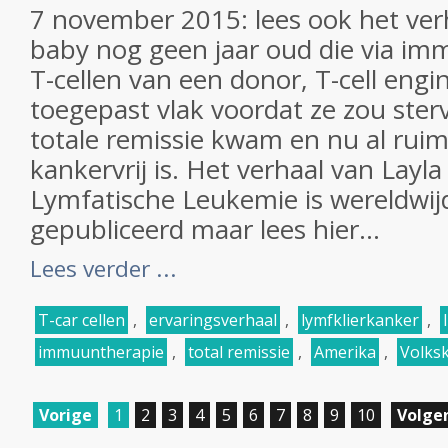
7 november 2015: lees ook het verh
baby nog geen jaar oud die via i
T-cellen van een donor, T-cell engi
toegepast vlak voordat ze zou ster
totale remissie kwam en nu al rui
kankervrij is. Het verhaal van Layla
Lymfatische Leukemie is wereldwij
gepubliceerd maar lees hier...
Lees verder ...
T-car cellen
,
ervaringsverhaal
,
lymfklierkanker
,
immuuntherapie
,
total remissie
,
Amerika
,
Volks
Vorige
1
2
3
4
5
6
7
8
9
10
Volge