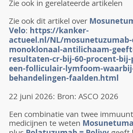
Zie ook in gerelateerde artikelen
Zie ook dit artikel over
Mosunetum
Velo
:
https://kanker-
actueel.nl/NL/mosunetuzumab-e
monoklonaal-antilichaam-geeft
resultaten-cr-bij-60-procent-bij
een-folliculair-lymfoom-waarbij
behandelingen-faalden.html
22 juni 2026: Bron: ASCO 2026
Een combinatie van twee immuunt
medicijnen te weten
Mosunetumab
plus
Polatuzumab = Polivy
geeft 