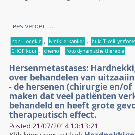
Lees verder ...
non-Hodgkin
,
lymfklierkanker
,
huid T-cell lymfom
CHOP kuur
,
chemo
,
foto dynamische therapie
Hersenmetastases: Hardnekki
over behandelen van uitzaaiin
- de hersenen (chirurgie en/of
maken dat veel patiënten ve
behandeld en heeft grote gev
therapeutisch effect.
Posted 21/07/2014 10:13:21