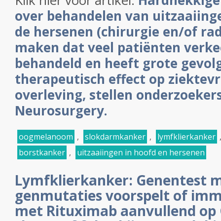
Klik hier voor artikel:
Hardnekkige
over behandelen van uitzaaiinge
de hersenen (chirurgie en/of ra
maken dat veel patiënten verk
behandeld en heeft grote gevol
therapeutisch effect op ziektevri
overleving, stellen onderzoekers
Neurosurgery.
oogmelanoom
,
slokdarmkanker
,
lymfklierkanker
borstkanker
,
uitzaaiingen in hoofd en hersenen
Lymfklierkanker: Genentest 
genmutaties voorspelt of im
met Rituximab aanvullend op