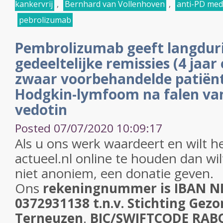
kankervrij
,
Bernhard van Vollenhoven
,
anti-PD med
pebrolizumab
Pembrolizumab geeft langdur
gedeeltelijke remissies (4 jaar 
zwaar voorbehandelde patiënt
Hodgkin-lymfoom na falen va
vedotin
Posted 07/07/2020 10:09:17
Als u ons werk waardeert en wilt h
actueel.nl online te houden dan wil
niet anoniem, een donatie geven.
Ons
rekeningnummer is IBAN N
0372931138 t.n.v. Stichting Gezo
Terneuzen
.
BIC/SWIFTCODE RA