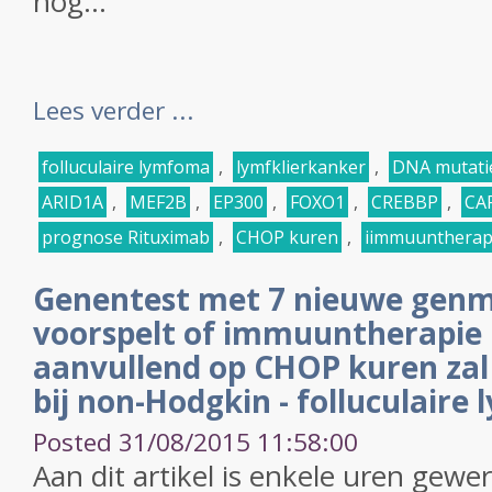
nog...
Lees verder ...
folluculaire lymfoma
,
lymfklierkanker
,
DNA mutati
ARID1A
,
MEF2B
,
EP300
,
FOXO1
,
CREBBP
,
CA
prognose Rituximab
,
CHOP kuren
,
iimmuuntherap
Genentest met 7 nieuwe genm
voorspelt of immuuntherapie
aanvullend op CHOP kuren zal 
bij non-Hodgkin - folluculaire
Posted 31/08/2015 11:58:00
Aan dit artikel is enkele uren gewe