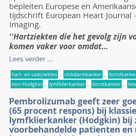
bepleiten Europese en Amerikaanse
tijdschrift European Heart Journal 
Imaging.
''Hartziekten die het gevolg zijn v
komen vaker voor omdat...
Lees verder ...
hart- en vaatziektes
,
slokdarmkanker
,
borstkanke
non-Hodgkin
,
lymfklierkanker
,
borstkanker
,
bes
Pembrolizumab geeft zeer goe
(65 procent respons) bij klassi
lymfklierkanker (Hodgkin) bij
voorbehandelde patienten en n