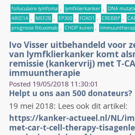
folluculaire lymfoma
,
lymfklierkanker
,
DNA mutati
ARID1A
,
MEF2B
,
EP300
,
FOXO1
,
CREBBP
,
CA
prognose Rituximab
,
CHOP kuren
,
iimmuuntherap
Ivo Visser uitbehandeld voor
van lymfklierkanker komt alsn
remissie (kankervrij) met T-CA
immuuntherapie
Posted 19/05/2018 11:30:01
Helpt u ons aan 500 donateurs?
19 mei 2018: Lees ook dit artikel:
https://kanker-actueel.nl/NL/
met-car-t-cell-therapy-tisagenl