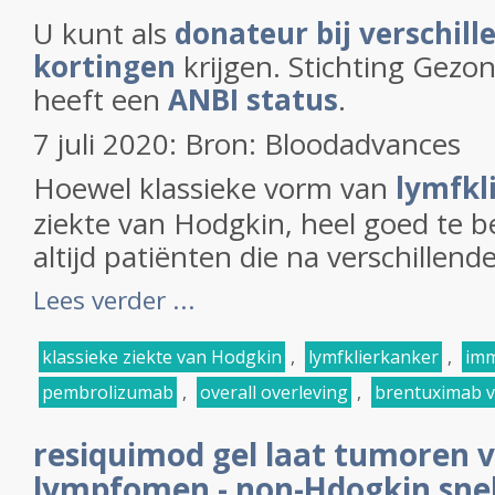
U kunt als
donateur bij verschill
kortingen
krijgen. Stichting Gezo
heeft een
ANBI status
.
7 juli 2020: Bron: Bloodadvances
Hoewel klassieke vorm van
lymfkl
ziekte van Hodgkin, heel goed te be
altijd patiënten die na verschillende
Lees verder ...
klassieke ziekte van Hodgkin
,
lymfklierkanker
,
imm
pembrolizumab
,
overall overleving
,
brentuximab v
resiquimod gel laat tumoren v
lympfomen - non-Hdogkin snel 