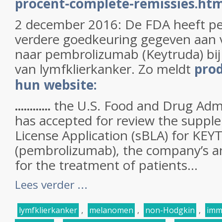
procent-complete-remissies.ht
2 december 2016: De FDA heeft p
verdere goedkeuring gegeven aan 
naar pembrolizumab (Keytruda) bij
van lymfklierkanker. Zo meldt
pro
hun website:
............
the U.S. Food and Drug Admi
has accepted for review the supple
License Application (sBLA) for KE
(pembrolizumab), the company’s an
for the treatment of patients...
Lees verder ...
lymfklierkanker
,
melanomen
,
non-Hodgkin
,
imm