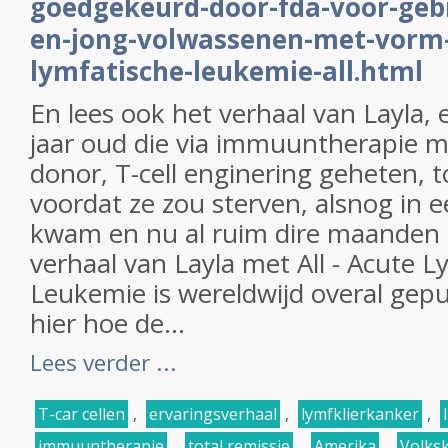
goedgekeurd-door-fda-voor-gebr
en-jong-volwassenen-met-vorm-
lymfatische-leukemie-all.html
En lees ook het verhaal van Layla,
jaar oud die via immuuntherapie m
donor, T-cell enginering geheten, 
voordat ze zou sterven, alsnog in e
kwam en nu al ruim dire maanden k
verhaal van Layla met All - Acute L
Leukemie is wereldwijd overal gepu
hier hoe de...
Lees verder ...
T-car cellen
,
ervaringsverhaal
,
lymfklierkanker
,
immuuntherapie
,
total remissie
,
Amerika
,
Volks