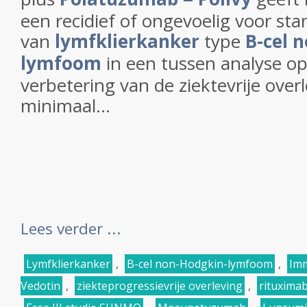
een recidief of ongevoelig voor st
van
lymfklierkanker
type
B-cel 
lymfoom
in een tussen analyse op
verbetering van de ziektevrije over
minimaal...
Lees verder ...
Lymfklierkanker
,
B-cel non-Hodgkin-lymfoom
,
Im
Vedotin
,
ziekteprogressievrije overleving
,
rituxima