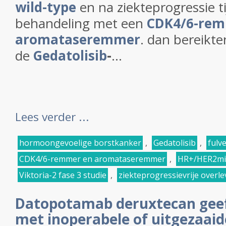
wild-type
en na ziekteprogressie t
behandeling met een
CDK4/6-re
aromataseremmer
. dan bereikte
de
Gedatolisib
-
...
Lees verder ...
hormoongevoelige borstkanker
,
Gedatolisib
,
fulv
CDK4/6-remmer en aromataseremmer
,
HR+/HER2m
Viktoria-2 fase 3 studie
,
ziekteprogressievrije overle
Datopotamab deruxtecan geeft
met inoperabele of uitgezaaide