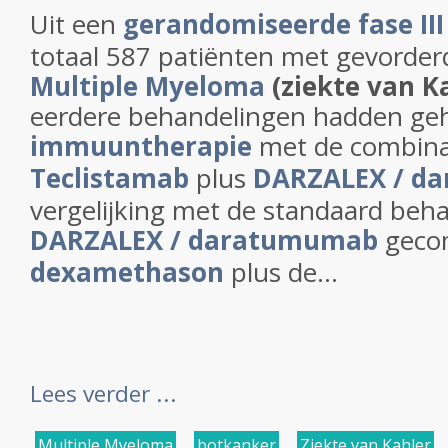
Uit een
gerandomiseerde fase III
totaal
587 patiënten met gevorde
Multiple Myeloma
(ziekte van K
eerdere behandelingen hadden ge
immuuntherapie
met de combina
Teclistamab
plus
DARZALEX / d
vergelijking met de standaard beh
DARZALEX / daratumumab
geco
dexamethason
plus de...
Lees verder ...
Multiple Myeloma
,
botkanker
,
Ziekte van Kahler
,