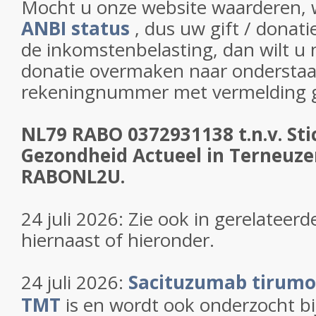
Mocht u onze website waarderen,
ANBI status
, dus uw gift / donati
de inkomstenbelasting, dan wilt u m
dona
tie overmaken naar ondersta
rekeningnummer met vermelding g
NL79 RABO 0372931138 t.n.v. Sti
Gezondheid Actueel in Terneuz
RABONL2U.
24 juli 2026: Zie ook in gerelateerd
hiernaast of hieronder.
24 juli 2026:
Sacituzumab tirumot
TMT
is en wordt ook onderzocht b