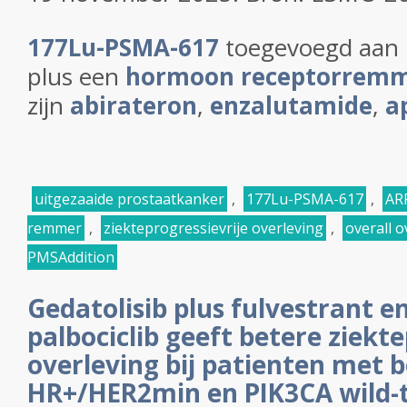
177Lu-PSMA-617
toegevoegd aan
plus een
hormoon receptorremme
zijn
abirateron
,
enzalutamide
,
a
uitgezaaide prostaatkanker
,
177Lu-PSMA-617
,
AR
remmer
,
ziekteprogressievrije overleving
,
overall o
PMSAddition
Gedatolisib plus fulvestrant e
palbociclib geeft betere ziekte
overleving bij patienten met 
HR+/HER2min en PIK3CA wild-