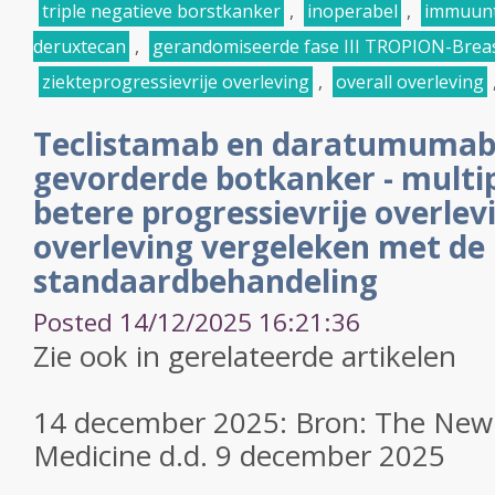
triple negatieve borstkanker
,
inoperabel
,
immuunt
deruxtecan
,
gerandomiseerde fase III TROPION-Breas
ziekteprogressievrije overleving
,
overall overleving
Teclistamab en daratumumab 
gevorderde botkanker - mult
betere progressievrije overlev
overleving vergeleken met de
standaardbehandeling
Posted 14/12/2025 16:21:36
Zie ook in gerelateerde artikelen
14 december 2025: Bron: The New 
Medicine d.d. 9 december 2025