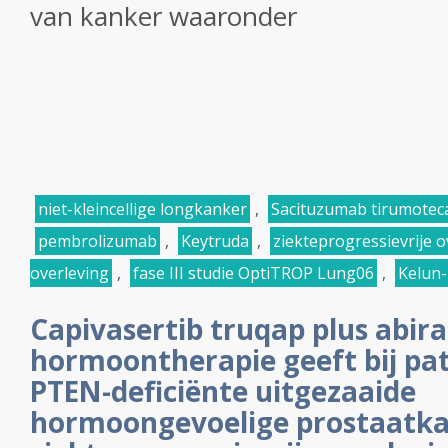
van kanker waaronder
niet-kleincellige longkanker
,
Sacituzumab tirumotec
pembrolizumab
,
Keytruda
,
ziekteprogressievrije o
overleving
,
fase III studie OptiTROP Lung06
,
Kelun-
Capivasertib truqap plus abir
hormoontherapie geeft bij pa
PTEN-deficiënte uitgezaaide
hormoongevoelige prostaatka