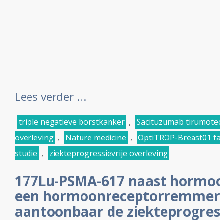
Lees verder ...
triple negatieve borstkanker
,
Sacituzumab tirumote
overleving
,
Nature medicine
,
OptiTROP-Breast01 fa
studie
,
ziekteprogressievrije overleving
177Lu-PSMA-617 naast hormoo
een hormoonreceptorremmer (
aantoonbaar de ziekteprogress