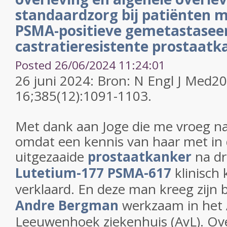
standaardzorg bij patiënten 
PSMA-positieve gemetastasee
castratieresistente prostaatk
Posted 26/06/2024 11:24:01
26 juni 2024: Bron: N Engl J Med2
16;385(12):1091-1103.
Met dank aan Joge die me vroeg na
omdat een kennis van haar met in
uitgezaaide
prostaatkanker
na dr
Lutetium-177
PSMA-617
klinisch
verklaard. En deze man kreeg zijn 
Andre Bergman
werkzaam in het 
Leeuwenhoek ziekenhuis (AvL). Ove