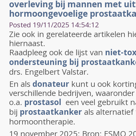
overleving bij mannen met ui
hormoongevoelige prostaatk
Posted 19/11/2025 14:54:12
Zie ook in gerelateerde artikelen h
hiernaast.
Raadpleeg ook de lijst van
niet-to
ondersteuning bij prostaatkank
drs. Engelbert Valstar.
En als
donateur
kunt u ook korting
verschillende bedrijven, waaronder
o.a.
prostasol
een veel gebruikt na
bij
prostaatkanker
als alternatief
hormoontherapie.
19 november 2025: Bron: ESMO 2