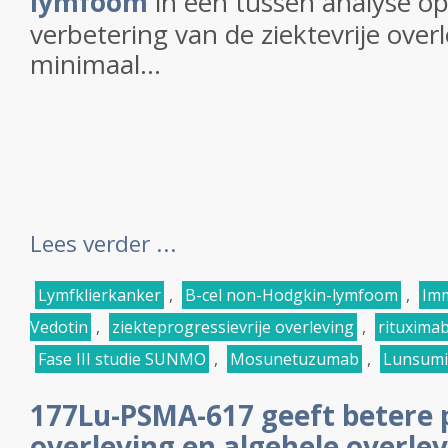
lymfoom
in een tussen analyse op
verbetering van de ziektevrije over
minimaal...
Lees verder ...
Lymfklierkanker
,
B-cel non-Hodgkin-lymfoom
,
Im
Vedotin
,
ziekteprogressievrije overleving
,
rituxima
Fase III studie SUNMO
,
Mosunetuzumab
,
Lunsumi
177Lu-PSMA-617 geeft betere p
overleving en algehele overle