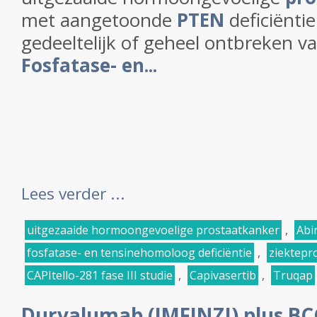
met aangetoonde
PTEN
deficiënti
gedeeltelijk of geheel ontbreken v
Fosfatase- en...
Lees verder ...
uitgezaaide hormoongevoelige prostaatkanker
,
Abi
fosfatase- en tensinehomoloog deficiëntie
,
ziektepr
CAPItello-281 fase III studie
,
Capivasertib
,
Truqap
Durvalumab (IMFINZI) plus BCG