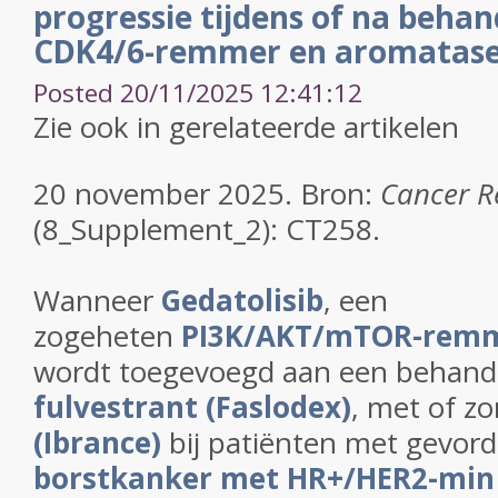
progressie tijdens of na beha
CDK4/6-remmer en aromata
Posted 20/11/2025 12:41:12
Zie ook in gerelateerde artikelen
20 november 2025. Bron:
Cancer R
(8_Supplement_2): CT258.
Wanneer
Gedatolisib
, een
zogeheten
PI3K/AKT/mTOR-rem
wordt toegevoegd aan een behand
fulvestrant (Faslodex)
, met of z
(Ibrance)
bij patiënten met gevord
borstkanker met HR+/HER2-min