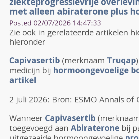
ziekteprogressievrije overlevin
met alleen abiraterone plus 
Posted 02/07/2026 14:47:33
Zie ook in gerelateerde artikelen hi
hieronder
Capivasertib
(merknaam
Truqap
medicijn bij
hormoongevoelige b
artikel
2 juli 2026: Bron: ESMO Annals of
Wanneer
Capivasertib
(merknaa
toegevoegd aan
Abiraterone
bij p
uitgezaaide hormoongevoelige
pro