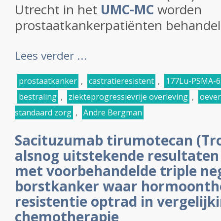
Utrecht in het
UMC-MC
worden
prostaatkankerpatiënten behande
Lees verder ...
prostaatkanker
,
castratieresistent
,
177Lu-PSMA-6
bestraling
,
ziekteprogressievrije overleving
,
oever
standaard zorg
,
Andre Bergman
Sacituzumab tirumotecan (Tro
alsnog uitstekende resultaten 
met voorbehandelde triple ne
borstkanker waar hormoonth
resistentie optrad in vergelij
chemotherapie