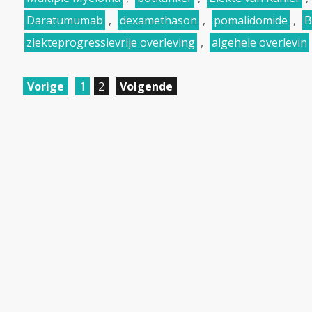
Daratumumab
,
dexamethason
,
pomalidomide
,
B
ziekteprogressievrije overleving
,
algehele overlevin
Vorige
1
2
Volgende