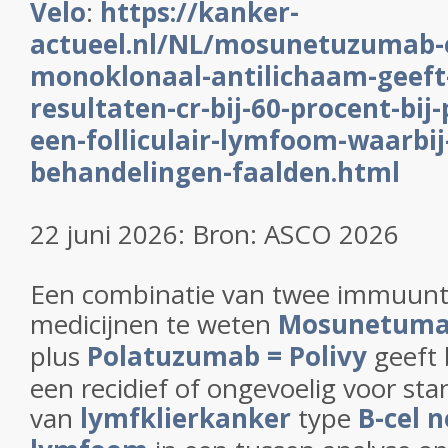
Velo
:
https://kanker-
actueel.nl/NL/mosunetuzumab-e
monoklonaal-antilichaam-geeft
resultaten-cr-bij-60-procent-bij
een-folliculair-lymfoom-waarbij
behandelingen-faalden.html
22 juni 2026: Bron: ASCO 2026
Een combinatie van twee immuunt
medicijnen te weten
Mosunetumab
plus
Polatuzumab = Polivy
geeft 
een recidief of ongevoelig voor st
van
lymfklierkanker
type
B-cel 