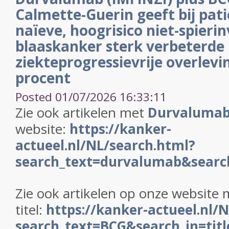
Calmette-Guerin geeft bij pat
naïeve, hoogrisico niet-spieri
blaaskanker sterk verbeterde
ziekteprogressievrije overlevi
procent
Posted 01/07/2026 16:33:11
Zie ook artikelen met
Durvaluma
website:
https://kanker-
actueel.nl/NL/search.html?
search_text=durvalumab&search
Zie ook artikelen op onze website
titel:
https://kanker-actueel.nl/
search_text=BCG&search_in=titl