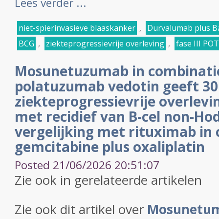
Lees verder ...
niet-spierinvasieve blaaskanker
,
Durvalumab plus Ba
BCG
,
ziekteprogressievrije overleving
,
fase III P
Mosunetuzumab in combinati
polatuzumab vedotin geeft 30
ziekteprogressievrije overlevi
met recidief van B-cel non-H
vergelijking met rituximab in
gemcitabine plus oxaliplatin
Posted 21/06/2026 20:51:07
Zie ook in gerelateerde artikelen
Zie ook dit artikel over
Mosunetum