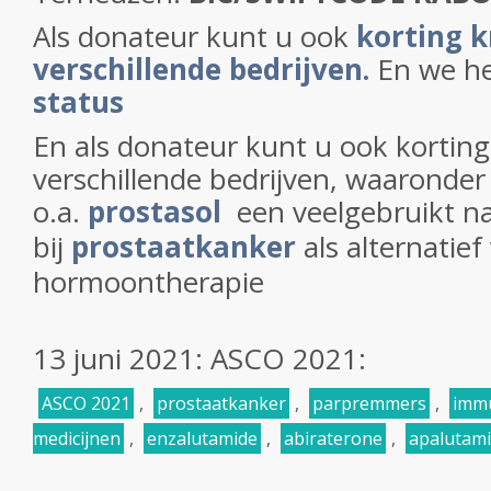
Als donateur kunt u ook
korting k
verschillende bedrijven.
En we h
status
En als donateur kunt u ook korting 
verschillende bedrijven, waaronder
o.a.
prostasol
een veelgebruikt na
bij
prostaatkanker
als alternatief
hormoontherapie
13 juni 2021: ASCO 2021:
ASCO 2021
,
prostaatkanker
,
parpremmers
,
imm
medicijnen
,
enzalutamide
,
abiraterone
,
apalutam