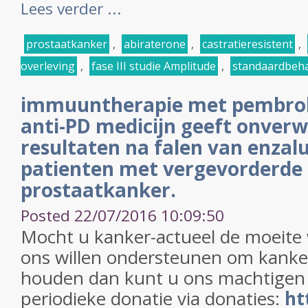
Lees verder ...
prostaatkanker
,
abiraterone
,
castratieresistent
,
overleving
,
fase III studie Amplitude
,
standaardbeh
immuuntherapie met pembrol
anti-PD medicijn geeft onver
resultaten na falen van enzal
patienten met vergevorderde 
prostaatkanker.
Posted 22/07/2016 10:09:50
Mocht u kanker-actueel de moeite
ons willen ondersteunen om kanker
houden dan kunt u ons machtigen
periodieke donatie via donaties:
ht