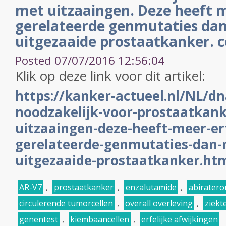
met uitzaaingen. Deze heeft m
gerelateerde genmutaties dan
uitgezaaide prostaatkanker. c
Posted 07/07/2016 12:56:04
Klik op deze link voor dit artikel:
https://kanker-actueel.nl/NL/dn
noodzakelijk-voor-prostaatkan
uitzaaingen-deze-heeft-meer-erf
gerelateerde-genmutaties-dan-n
uitgezaaide-prostaatkanker.ht
AR-V7
,
prostaatkanker
,
enzalutamide
,
abiratero
circulerende tumorcellen
,
overall overleving
,
ziekte
genentest
,
kiembaancellen
,
erfelijke afwijkingen