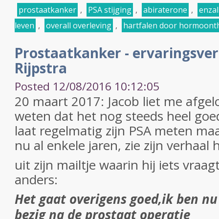
prostaatkanker
,
PSA stijging
,
abiraterone
,
enza
leven
,
overall overleving
,
hartfalen door hormoont
Prostaatkanker - ervaringsver
Rijpstra
Posted 12/08/2016 10:12:05
20 maart 2017: Jacob liet me afg
weten dat het nog steeds heel goe
laat regelmatig zijn PSA meten maar
nu al enkele jaren, zie zijn verhaal 
uit zijn mailtje waarin hij iets vraa
anders:
Het gaat overigens goed,ik ben nu
bezig na de prostaat operatie