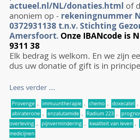
actueel.nl/NL/donaties.html
of d
anoniem op -
rekeningnummer 
0372931138 t.n.v. Stichting Gezo
Amersfoort.
Onze IBANcode is 
9311 38
Elk bedrag is welkom. En we zijn e
dus uw donatie of gift is in princip
Lees verder ...
Provenge
,
immuuntherapie
,
chemo
,
doxecatel
,
abiraterone
,
enzalutamide
,
Radium 223
,
prognose
overleving
,
pijnvermindering
,
kwaliteit van leven
,
medicijnen