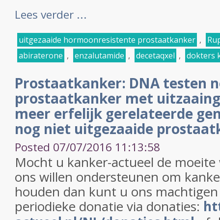
Lees verder ...
uitgezaaide hormoonresistente prostaatkanker
,
Rup
abiraterone
,
enzalutamide
,
decetaqxel
,
dokters 
Prostaatkanker: DNA testen n
prostaatkanker met uitzaaing
meer erfelijk gerelateerde g
nog niet uitgezaaide prostaat
Posted 07/07/2016 11:13:58
Mocht u kanker-actueel de moeite
ons willen ondersteunen om kanker
houden dan kunt u ons machtigen
periodieke donatie via donaties:
ht