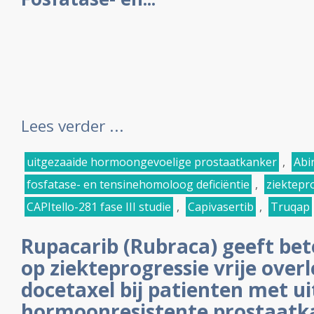
Lees verder ...
uitgezaaide hormoongevoelige prostaatkanker
,
Abi
fosfatase- en tensinehomoloog deficiëntie
,
ziektepr
CAPItello-281 fase III studie
,
Capivasertib
,
Truqap
Rupacarib (Rubraca) geeft bet
op ziekteprogressie vrije over
docetaxel bij patienten met u
hormoonresistente prostaatk