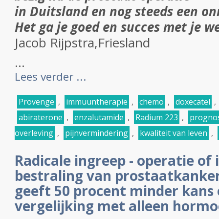
in Duitsland en nog steeds een o
Het ga je goed en succes met je we
Jacob Rijpstra,Friesland
...
Lees verder ...
Provenge
,
immuuntherapie
,
chemo
,
doxecatel
,
abiraterone
,
enzalutamide
,
Radium 223
,
prognose
overleving
,
pijnvermindering
,
kwaliteit van leven
,
Radicale ingreep - operatie of 
bestraling van prostaatkanker
geeft 50 procent minder kans o
vergelijking met alleen horm