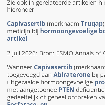
Zie ook in gerelateerde artikelen hi
hieronder
Capivasertib
(merknaam
Truqap
medicijn bij
hormoongevoelige b
artikel
2 juli 2026: Bron: ESMO Annals of
Wanneer
Capivasertib
(merknaa
toegevoegd aan
Abiraterone
bij p
uitgezaaide hormoongevoelige
pro
met aangetoonde
PTEN
deficiënti
gedeeltelijk of geheel ontbreken v
Fosfatase- en...