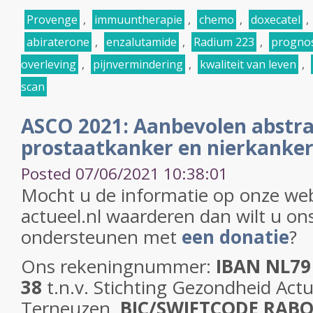
Provenge
,
immuuntherapie
,
chemo
,
doxecatel
,
abiraterone
,
enzalutamide
,
Radium 223
,
prognose
overleving
,
pijnvermindering
,
kwaliteit van leven
,
scan
ASCO 2021: Aanbevolen abstra
prostaatkanker en nierkanke
Posted 07/06/2021 10:38:01
Mocht u de informatie op onze web
actueel.nl waarderen dan wilt u on
ondersteunen met
een donatie
?
Ons rekeningnummer:
IBAN NL79
38
t.n.v. Stichting Gezondheid Actu
Terneuzen.
BIC/SWIFTCODE RAB