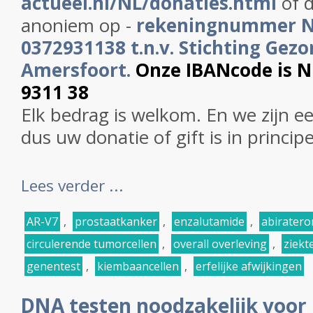
actueel.nl/NL/donaties.html
of d
anoniem op -
rekeningnummer 
0372931138 t.n.v. Stichting Gezo
Amersfoort.
Onze IBANcode is 
9311 38
Elk bedrag is welkom. En we zijn e
dus uw donatie of gift is in princip
Lees verder ...
AR-V7
,
prostaatkanker
,
enzalutamide
,
abiratero
circulerende tumorcellen
,
overall overleving
,
ziekte
genentest
,
kiembaancellen
,
erfelijke afwijkingen
DNA testen noodzakelijk voor