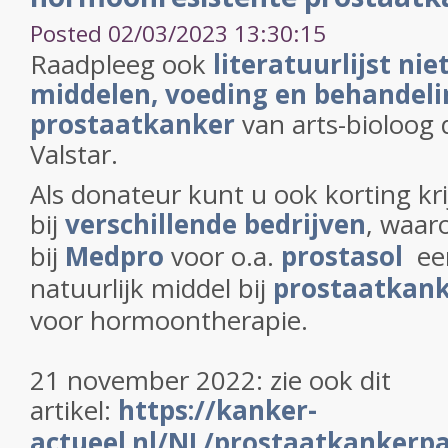
Posted 02/03/2023 13:30:15
Raadpleeg ook
literatuurlijst nie
middelen, voeding en behandelin
prostaatkanker
van arts-bioloog 
Valstar.
Als donateur kunt u ook korting kr
bij
verschillende bedrijven
, waar
bij
Medpro
voor o.a.
prostasol
een
natuurlijk middel bij
prostaatkan
voor hormoontherapie.
21 november 2022: zie ook dit
artikel:
https://kanker-
actueel.nl/NL/prostaatkankerpa