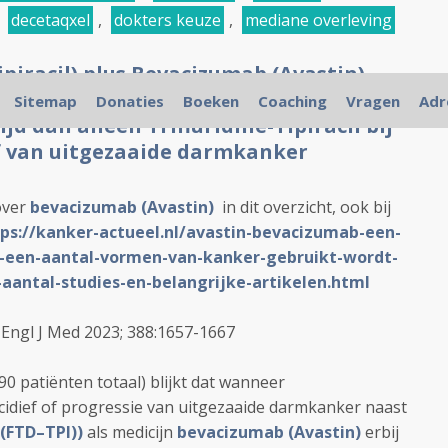
,
decetaqxel
,
dokters keuze
,
mediane overleving
ipiracil) plus Bevacizumab (Avastin)
verall overleving en
Sitemap
Donaties
Boeken
Coaching
Vragen
Adr
jd dan alleen Trifluridine-Tipiracil bij
f van uitgezaaide darmkanker
over
bevacizumab (Avastin)
in dit overzicht, ook bij
ps://kanker-actueel.nl/avastin-bevacizumab-een-
-een-aantal-vormen-van-kanker-gebruikt-wordt-
aantal-studies-en-belangrijke-artikelen.html
Engl J Med 2023; 388:1657-1667
90 patiënten totaal) blijkt dat wanneer
idief of progressie van uitgezaaide darmkanker naast
l (FTD–TPI))
als medicijn
bevacizumab (Avastin)
erbij