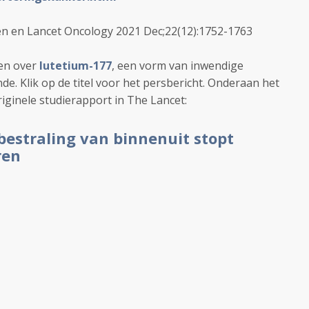
en en Lancet Oncology
2021 Dec;22(12):1752-1763
ven over
lutetium-177
, een vorm van inwendige
de. Klik op de titel voor het persbericht. Onderaan het
riginele studierapport in The Lancet:
estraling van binnenuit stopt
ren