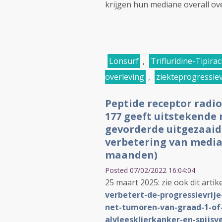
krijgen hun mediane overall ove
Lonsurf
,
Trifluridine-Tipiraci
overleving
,
ziekteprogressievr
Peptide receptor radi
177 geeft uitstekende 
gevorderde uitgezaai
verbetering van media
maanden)
Posted 07/02/2022 16:04:04
25 maart 2025: zie ook dit artike
verbetert-de-progressievrije
net-tumoren-van-graad-1-of
alvleesklierkanker-en-spijs