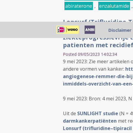
abiraterone
,
enzalutamide
Lonsurf (Trifluridine-T
geeft betere mediane o
Disclaimer
ziekteprogressievrije ti
patienten met recidie
Posted 09/05/2023 14:02:34
9 mei 2023: Zie meer artikelen 
andere vormen van kanker:
htt
angiogenese-remmer-die-bij
inmiddels-overzicht-van-een-
9 mei 2023: Bron: 4 mei 2023,
N 
Uit de
SUNLIGHT studie
(N = 4
darmkankerpatiënten
met rec
Lonsurf (
trifluridine–tipiraci