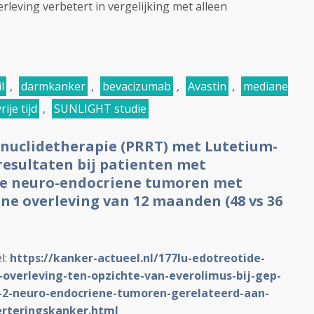
rleving verbetert in vergelijking met alleen
l
,
darmkanker
,
bevacizumab
,
Avastin
,
mediane
ije tijd
,
SUNLIGHT studie
onuclidetherapie (PRRT) met Lutetium-
resultaten bij patienten met
de neuro-endocriene tumoren met
ne overleving van 12 maanden (48 vs 36
l:
https://kanker-actueel.nl/177lu-edotreotide-
-overleving-ten-opzichte-van-everolimus-bij-gep-
-2-neuro-endocriene-tumoren-gerelateerd-aan-
verteringskanker.html