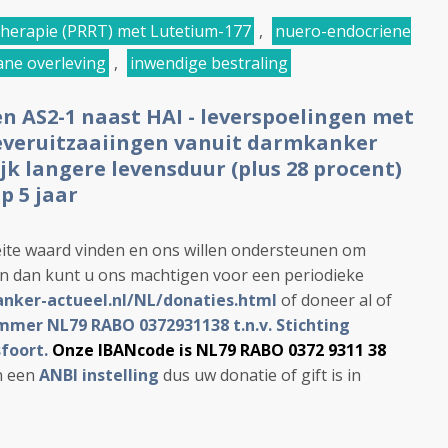
therapie (PRRT) met Lutetium-177
,
nuero-endocriene
ne overleving
,
inwendige bestraling
n AS2-1 naast HAI - leverspoelingen met
leveruitzaaiingen vanuit darmkanker
k langere levensduur (plus 28 procent)
p 5 jaar
ite waard vinden en ons willen ondersteunen om
en dan kunt u ons machtigen voor een periodieke
anker-actueel.nl/NL/donaties.html
of doneer al of
mer NL79 RABO 0372931138 t.n.v. Stichting
foort.
Onze IBANcode is NL79 RABO 0372 9311 38
jn een
ANBI instelling
dus uw donatie of gift is in