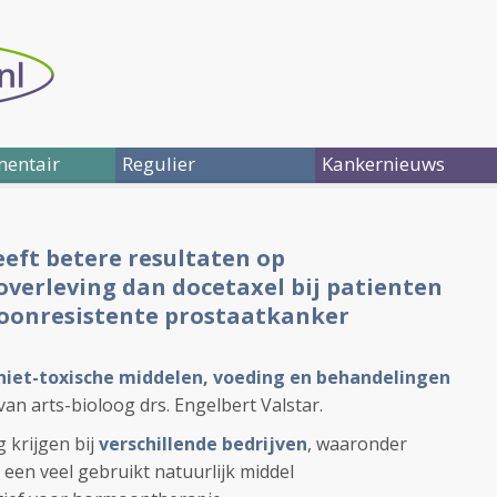
entair
Regulier
Kankernieuws
eft betere resultaten op
 overleving dan docetaxel bij patienten
oonresistente prostaatkanker
t niet-toxische middelen, voeding en behandelingen
van arts-bioloog drs. Engelbert Valstar.
 krijgen bij
verschillende bedrijven
, waaronder
een veel gebruikt natuurlijk middel