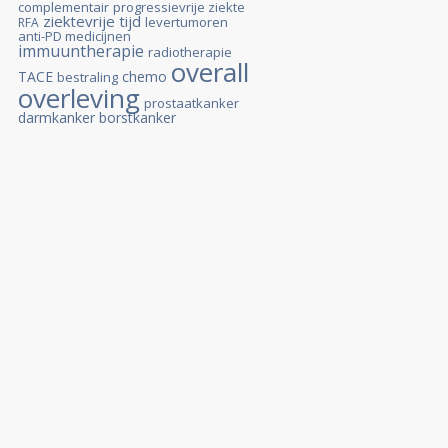
complementair
progressievrije ziekte
ziektevrije tijd
levertumoren
RFA
anti-PD medicijnen
immuuntherapie
radiotherapie
overall
TACE
chemo
bestraling
overleving
prostaatkanker
darmkanker
borstkanker