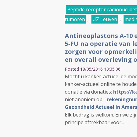
Peptide receptor radionuclide
tumoren
,
UZ Leuven
,
media
Antineoplastons A-10 e
5-FU na operatie van 
zorgen voor opmerkelij
en overall overleving o
Posted 18/05/2016 10:35:06
Mocht u kanker-actueel de moe
kanker-actueel online te houd
donatie via donaties:
https://k
niet anoniem op -
rekeningnum
Gezondheid Actueel in Amers
Elk bedrag is welkom. En we zi
principe aftrekbaar voor...