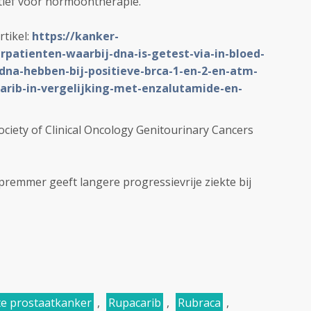
tief voor hormoontherapie.
rtikel:
https://kanker-
rpatienten-waarbij-dna-is-getest-via-in-bloed-
dna-hebben-bij-positieve-brca-1-en-2-en-atm-
arib-in-vergelijking-met-enzalutamide-en-
ciety of Clinical Oncology Genitourinary Cancers
remmer geeft langere progressievrije ziekte bij
te prostaatkanker
,
Rupacarib
,
Rubraca
,