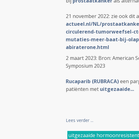
bij
prostaatkanker
als alterna
21 november 2022: zie ook dit a
actueel.nl/NL/prostaatkanke
circulerend-tumorweefsel-ct
mutaties-meer-baat-bij-olap
abiraterone.html
2 maart 2023: Bron:
American So
Symposium 2023
Rucaparib (RUBRACA)
een parp
patiënten met
uitgezaaide...
Lees verder ...
uitgezaaide hormoonresisten