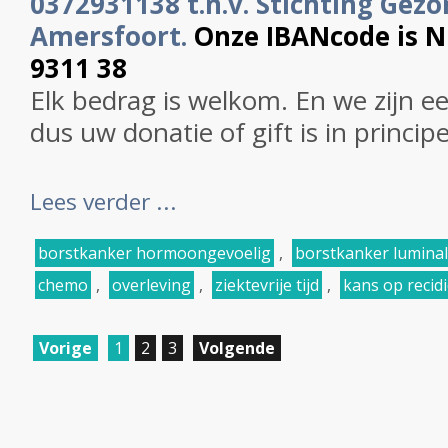
0372931138 t.n.v. Stichting Gezo
Amersfoort.
Onze IBANcode is 
9311 38
Elk bedrag is welkom. En we zijn e
dus uw donatie of gift is in princip
Lees verder ...
borstkanker hormoongevoelig
,
borstkanker luminal
chemo
,
overleving
,
ziektevrije tijd
,
kans op recidi
Vorige
1
2
3
Volgende