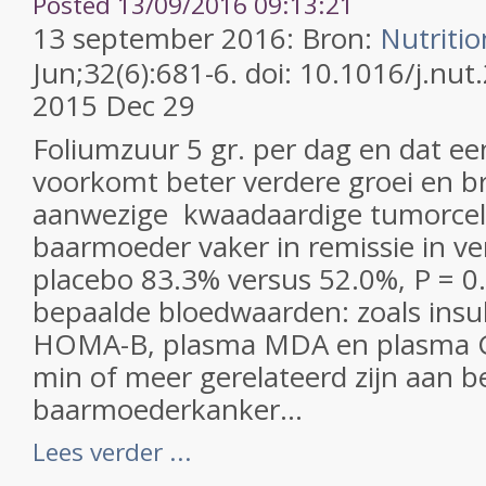
Posted 13/09/2016 09:13:21
13 september 2016: Bron:
Nutritio
Jun;32(6):681-6. doi: 10.1016/j.nu
2015 Dec 29
Foliumzuur 5 gr. per dag en dat een
voorkomt beter verdere groei en b
aanwezige kwaadaardige tumorcell
baarmoeder vaker in remissie in ve
placebo 83.3% versus 52.0%, P = 0.
bepaalde bloedwaarden: zoals insu
HOMA-B, plasma MDA en plasma 
min of meer gerelateerd zijn aan 
baarmoederkanker...
Lees verder ...