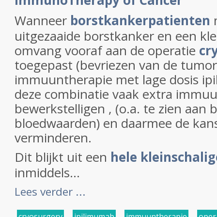
ImmunoTherapy of Cancer
Wanneer
borstkankerpatienten
m
uitgezaaide borstkanker en een kl
omvang vooraf aan de operatie
cr
toegepast (bevriezen van de tumor
immuuntherapie met lage dosis ipi
deze combinatie vaak extra immuu
bewerkstelligen , (o.a. te zien aan
bloedwaarden) en daarmee de kans 
verminderen.
Dit blijkt uit een
hele kleinschalig
inmiddels...
Lees verder ...
cryosurgery
,
ipilimumab
,
immuuntherapie
,
oper