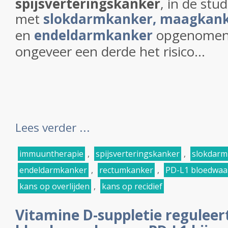
spijsverteringskanker
, in de stu
met
slokdarmkanker,
maagkank
en
endeldarmkanker
opgenomen,
ongeveer een derde het risico...
Lees verder ...
immuuntherapie
,
spijsverteringskanker
,
slokdarm
endeldarmkanker
,
rectumkanker
,
PD-L1 bloedwaa
kans op overlijden
,
kans op recidief
Vitamine D-suppletie reguleer