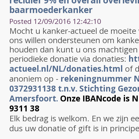
recidief 9% en overall overlev
baarmoederkanker
Posted 12/09/2016 12:42:10
Mocht u kanker-actueel de moeite
ons willen ondersteunen om kanker
houden dan kunt u ons machtigen
periodieke donatie via donaties:
ht
actueel.nl/NL/donaties.html
of d
anoniem op -
rekeningnummer 
0372931138 t.n.v. Stichting Gezo
Amersfoort.
Onze IBANcode is 
9311 38
Elk bedrag is welkom. En we zijn e
dus uw donatie of gift is in princip