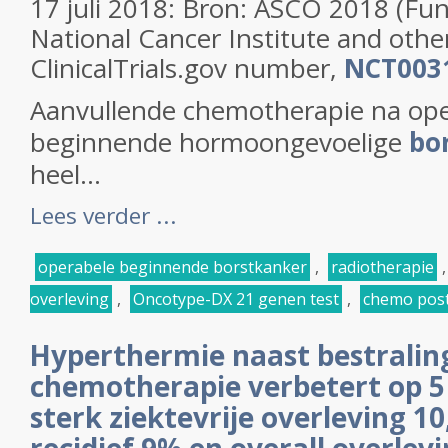
17 juli 2018: Bron: ASCO 2018 (Fu
National Cancer Institute and oth
ClinicalTrials.gov number,
NCT003
Aanvullende chemotherapie na ope
beginnende hormoongevoelige
bo
heel...
Lees verder ...
operabele beginnende borstkanker
,
radiotherapie
overleving
,
Oncotype-DX 21 genen test
,
chemo post
Hyperthermie naast bestralin
chemotherapie verbetert op 5
sterk ziektevrije overleving 1