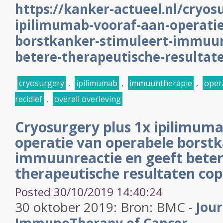
https://kanker-actueel.nl/cryos
ipilimumab-vooraf-aan-operatie
borstkanker-stimuleert-immuun
betere-therapeutische-resultat
cryosurgery
,
ipilimumab
,
immuuntherapie
,
oper
recidief
,
overall overleving
Cryosurgery plus 1x ipilimum
operatie van operabele borst
immuunreactie en geeft bete
therapeutische resultaten cop
Posted 30/10/2019 14:40:24
30 oktober 2019: Bron: BMC -
Jour