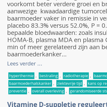
voorkomt beter verdere groei en b
aanwezige kwaadaardige tumorcell
baarmoeder vaker in remissie in ve
placebo 83.3% versus 52.0%, P = 0.
bepaalde bloedwaarden: zoals insu
HOMA-B, plasma MDA en plasma 
min of meer gerelateerd zijn aan 
baarmoederkanker...
Lees verder ...
hyperthermie
,
bestraling
,
radiotherapie
,
baarmo
baarmoederhalskanker
,
ziektevrije tijd
,
kans op re
preventie
,
overall overleving
,
gerandomiseerde st
Vitamine D-suppletie reguleer