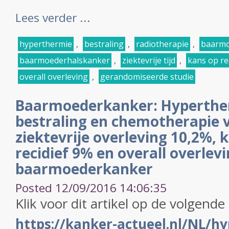
Lees verder ...
hyperthermie
,
bestraling
,
radiotherapie
,
baarmo
baarmoederhalskanker
,
ziektevrije tijd
,
kans op re
overall overleving
,
gerandomiseerde studie
Baarmoederkanker: Hyperthe
bestraling en chemotherapie 
ziektevrije overleving 10,2%, 
recidief 9% en overall overlev
baarmoederkanker
Posted 12/09/2016 14:06:35
Klik voor dit artikel op de volgende 
https://kanker-actueel.nl/NL/h