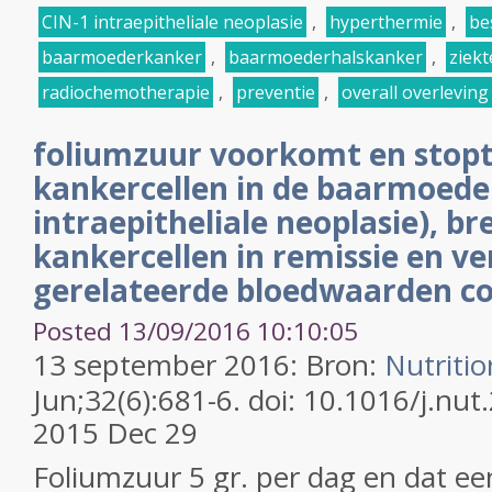
CIN-1 intraepitheliale neoplasie
,
hyperthermie
,
be
baarmoederkanker
,
baarmoederhalskanker
,
ziekte
radiochemotherapie
,
preventie
,
overall overleving
foliumzuur voorkomt en stopt
kankercellen in de baarmoede
intraepitheliale neoplasie), br
kankercellen in remissie en ve
gerelateerde bloedwaarden co
Posted 13/09/2016 10:10:05
13 september 2016: Bron:
Nutritio
Jun;32(6):681-6. doi: 10.1016/j.nu
2015 Dec 29
Foliumzuur 5 gr. per dag en dat een