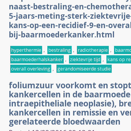
naast-bestraling-en-chemothera
5-jaars-meting-sterk-ziektevrije
kans-op-een-recidief-9-en-overal
bij-baarmoederkanker.html
hyperthermie
,
bestraling
,
radiotherapie
,
baarmo
baarmoederhalskanker
,
ziektevrije tijd
,
kans op re
overall overleving
,
gerandomiseerde studie
foliumzuur voorkomt en stopt
kankercellen in de baarmoede
intraepitheliale neoplasie), br
kankercellen in remissie en ve
gerelateerde bloedwaarden