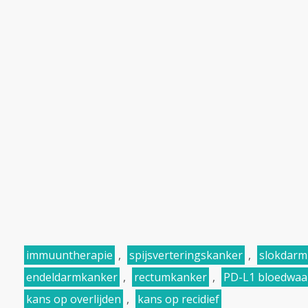
immuuntherapie
,
spijsverteringskanker
,
slokdarm
endeldarmkanker
,
rectumkanker
,
PD-L1 bloedwaa
kans op overlijden
,
kans op recidief