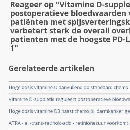
Reageer op "Vitamine D-supple
postoperatieve bloedwaarden v
patiënten met spijsverterings
verbetert sterk de overall over
patienten met de hoogste PD-
1"
Gerelateerde artikelen
Hoge dosis vitamine D aanvullend op standaard chemo b
onbehandelde uitgezaaide darmkanker geeft klein voord
Vitamine D-suppletie reguleert postoperatieve bloedwa
aanvullend normale dosis vitamine D
met spijsverteringskanker en verbetert sterk de overal
Hoge dosis vitamine D3 naast chemo bij darmkanker ge
de hoogste PD-L1 waarden copy 1
vrije tijd en betere controle van de ziekte dan lage dos
ATRA - all-trans-retinoic-acid - retinionezuur voorkomt
ook sterk de bijwerkingen van de chemo mFOLFOX6
tumorgroei bij darmkanker blijkt uit dierstudies en dar