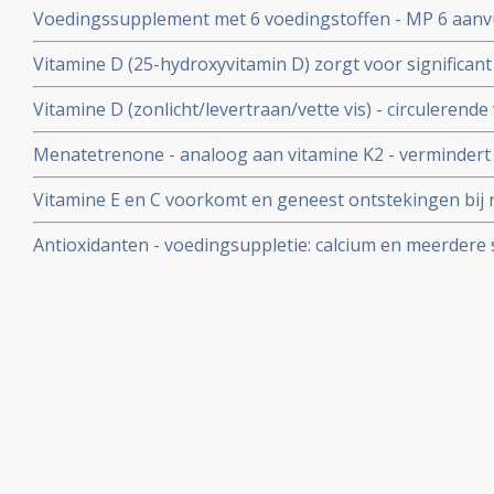
Voedingssupplement met 6 voedingstoffen - MP 6 aanv
darmkankerpatienten copy 1
langere progressievrije ziekte en minder ernstige bijwe
Vitamine D (25-hydroxyvitamin D) zorgt voor significant 
gevorderde darmkanker.
procent - op overlijden aan darmkanker
Vitamine D (zonlicht/levertraan/vette vis) - circuleren
belangrijke rol in preventie van dikke darmkanker.
Menatetrenone - analoog aan vitamine K2 - vermindert 
kans op een recidief significant - 42,7 procent na 1 jaar 
Vitamine E en C voorkomt en geneest ontstekingen bij ra
verbetert 3 jaars overleving met 23 procent.
dikke darmkanker.
Antioxidanten - voedingsuppletie: calcium en meerdere
positief effect op een behandeling en ter voorkoming v