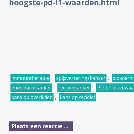
hoogste-pd-l1-waarden.html
immuuntherapie
,
spijsverteringskanker
,
slokdarm
endeldarmkanker
,
rectumkanker
,
PD-L1 bloedwaa
kans op overlijden
,
kans op recidief
Plaats een reactie ...