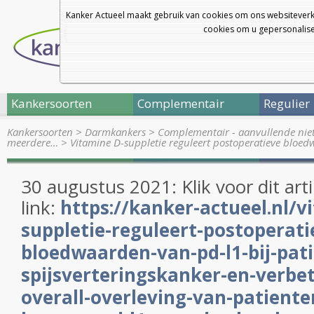
Kanker Actueel maakt gebruik van cookies om ons websiteverk
cookies om u gepersonalisee
Kankersoorten
Complementair
Regulier
Kankersoorten
>
Darmkankers
>
Complementair - aanvullende nie
meerdere…
>
Vitamine D-suppletie reguleert postoperatieve bloe
30 augustus 2021: Klik voor dit art
link:
https://kanker-actueel.nl/v
suppletie-reguleert-postoperati
bloedwaarden-van-pd-l1-bij-pat
spijsverteringskanker-en-verbet
overall-overleving-van-patient