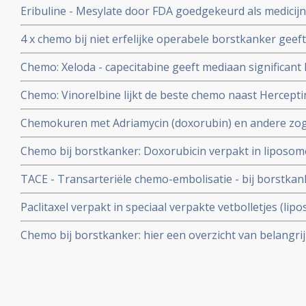
Eribuline - Mesylate door FDA goedgekeurd als medicijn
geeft 2 1/2 maand extra mediane overlevingstijd
4 x chemo bij niet erfelijke operabele borstkanker geeft
procent - en ziektevrije tijd 90 procent dan 6 x chemo
Chemo: Xeloda - capecitabine geeft mediaan significant 
minder bijwerkingen bij gevorderde borstkanker dan C
Chemo: Vinorelbine lijkt de beste chemo naast Hercept
methotrexate en fluorouracil
Neu positieve expressie. Vinorelbine geeft minder ernsti
Chemokuren met Adriamycin (doxorubin) en andere zog
(epirubicine en idarubicin) voor borstkankerpatienten ge
Chemo bij borstkanker: Doxorubicin verpakt in liposomen
20%) een positief effect. NCI raadt chemo gevoleigheids
beter effect maar met beduidend minder bijwerkingen d
TACE - Transarteriële chemo-embolisatie - bij borstka
borstkankerpatienten.
leveruitzaaiïngen verlengt het leven van deze patiënten 
Paclitaxel verpakt in speciaal verpakte vetbolletjes (lip
significant langere ziektevrije tijd en minder bijwerking
Chemo bij borstkanker: hier een overzicht van belangrij
borstkanker.
bij elkaar gezet.