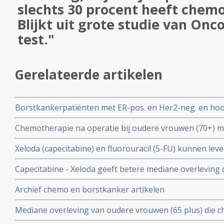
slechts 30 procent heeft chemo
Blijkt uit grote studie van On
test."
Gerelateerde artikelen
Borstkankerpatiënten met ER-pos. en Her2-neg. en hoog
met lage kans op een recidief op basis van genentest 
Chemotherapie na operatie bij oudere vrouwen (70+) met
Overleving blijft gelijk
negatieve borstkanker hebben betere overlevingsresult
Xeloda (capecitabine) en fluorouracil (5-FU) kunnen le
patienten die geen chemotherapie hadden gehad.
veroorzaken bij kankerpatienten met een DPD-deficiënti
Capecitabine - Xeloda geeft betere mediane overleving 
genmutaties vooraf aan behandelingen. copy 1
hormoonresistente uitgezaaide borstkanker type invasi
Archief chemo en borstkanker artikelen
Mediane overleving van oudere vrouwen (65 plus) die 
borstkanker (ER pos. HER2 neg.) is minder in vergelijk