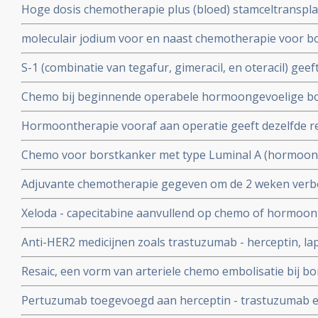
Hoge dosis chemotherapie plus (bloed) stamceltranspla
nemen (3 tot 7 procent op 5-jaars meting).
chemotherapie geeft betere overall overleving (+33 pro
moleculair jodium voor en naast chemotherapie voor bor
patienten met stadium III borstkanker met meer dan 10 
geeft 36 procent (46 vs 82 procent) betere 5 jaars ziekt
S-1 (combinatie van tegafur, gimeracil, en oteracil) ge
minder bijwerkingen. copy 1
met taxanen bij eerstelijns behandeling van uitgezaaid
Chemo bij beginnende operabele hormoongevoelige bo
HER2 neg) blijkt bij 70 procent zinloos te zijn. Bij slec
Hormoontherapie vooraf aan operatie geeft dezelfde re
effect. Blijkt uit grote studie van Oncogen-DX 21 genen t
chemo vooraf aan operatie maar met minder bijwerkinge
Chemo voor borstkanker met type Luminal A (hormoong
Her2 neg) is zinloos en geeft geen enkel verschil in 10-j
Adjuvante chemotherapie gegeven om de 2 weken verbet
met geen chemo biij vrouwen in leeftijd voor de overga
jaar met mediaan 29 procent in vergelijking met chem
Xeloda - capecitabine aanvullend op chemo of hormoon
standaard schema van 3 weken.
borstkanker HER2 neg. na pre operatieve chemo geeft 
Anti-HER2 medicijnen zoals trastuzumab - herceptin, l
recidief
chemo geven beste resultaten op complete remissies en z
Resaic, een vorm van arteriele chemo embolisatie bij b
resultaten zonder bijwerkingen. Fase I studie met 22 p
Pertuzumab toegevoegd aan herceptin - trastuzumab e
resultaten
significant ziektevrije tijd en overall overleving, aldus C