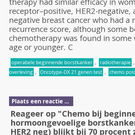
therapy had similar efficacy in w
receptor–positive, HER2-negative, 
negative breast cancer who had a
recurrence score, although some be
chemotherapy was found in some 
age or younger. C
operabele beginnende borstkanker
,
radiotherapie
overleving
,
Oncotype-DX 21 genen test
,
chemo post
Plaats een reactie ...
Reageer op "Chemo bij beginn
hormoongevoelige borstkanker
HER2 neg) blijkt bij 70 procent z