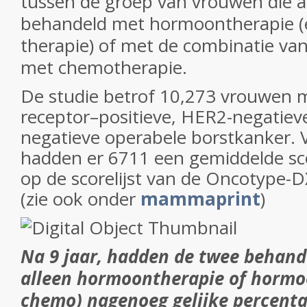
tussen de groep van vrouwen die a
behandeld met hormoontherapie (
therapie) of met de combinatie v
met chemotherapie.
De studie betrof 10,273 vrouwen
receptor–positieve, HER2-negatieve
negatieve operabele borstkanker. 
hadden er 6711 een gemiddelde sco
op de scorelijst van de Oncotype-D
(zie ook onder
mammaprint
)
Na 9 jaar, hadden de twee behand
alleen hormoontherapie of hormo
chemo) nagenoeg gelijke percentag