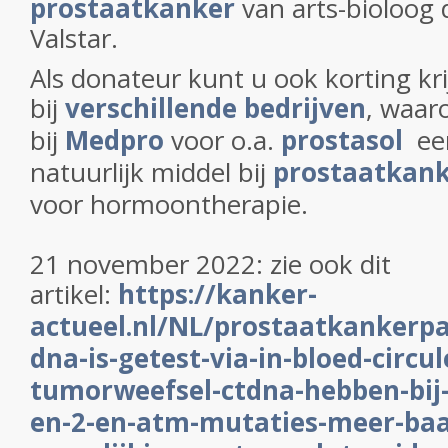
prostaatkanker
van arts-bioloog 
Valstar.
Als donateur kunt u ook korting kr
bij
verschillende bedrijven
, waar
bij
Medpro
voor o.a.
prostasol
een
natuurlijk middel bij
prostaatkan
voor hormoontherapie.
21 november 2022: zie ook dit
artikel:
https://kanker-
actueel.nl/NL/prostaatkankerpa
dna-is-getest-via-in-bloed-circu
tumorweefsel-ctdna-hebben-bij-
en-2-en-atm-mutaties-meer-baat