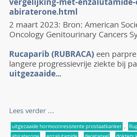
vergelijking-met-enzalutamide-
abiraterone.html
2 maart 2023: Bron:
American Socie
Oncology Genitourinary Cancers 
Rucaparib (RUBRACA)
een parpre
langere progressievrije ziekte bij 
uitgezaaide...
Lees verder ...
uitgezaaide hormoonresistente prostaatkanker
,
Rup
abiraterone
,
enzalutamide
,
decetaqxel
,
dokters 