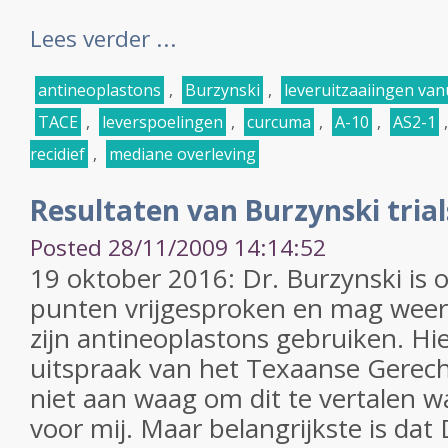
Lees verder ...
antineoplastons
,
Burzynski
,
leveruitzaaiingen va
TACE
,
leverspoelingen
,
curcuma
,
A-10
,
AS2-1
recidief
,
mediane overleving
Resultaten van Burzynski trial
Posted 28/11/2009 14:14:52
19 oktober 2016: Dr. Burzynski is 
punten vrijgesproken en mag weer 
zijn antineoplastons gebruiken. Hie
uitspraak van het Texaanse Gerec
niet aan waag om dit te vertalen wa
voor mij. Maar belangrijkste is dat