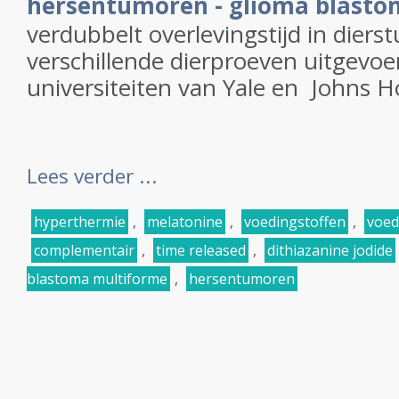
hersentumoren - glioma blasto
verdubbelt overlevingstijd in dierstu
verschillende dierproeven uitgevoe
universiteiten van Yale en Johns H
Lees verder ...
hyperthermie
,
melatonine
,
voedingstoffen
,
voed
complementair
,
time released
,
dithiazanine jodide
blastoma multiforme
,
hersentumoren