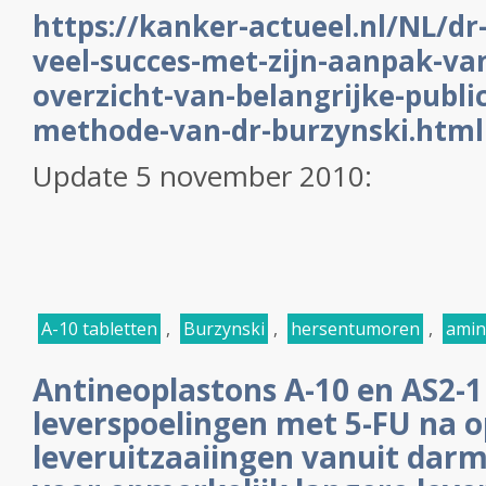
https://kanker-actueel.nl/NL/dr
veel-succes-met-zijn-aanpak-va
overzicht-van-belangrijke-publi
methode-van-dr-burzynski.html
Update 5 november 2010:
A-10 tabletten
,
Burzynski
,
hersentumoren
,
amin
Antineoplastons A-10 en AS2-1
leverspoelingen met 5-FU na o
leveruitzaaiingen vanuit dar