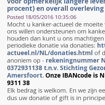
voor opmerkelijk langere leve
procent) en overall overleving 
Posted 18/05/2016 10:35:06
Mocht u kanker-actueel de moeite
ons willen ondersteunen om kanker
houden dan kunt u ons machtigen
periodieke donatie via donaties:
ht
actueel.nl/NL/donaties.html
of d
anoniem op -
rekeningnummer 
0372931138 t.n.v. Stichting Gezo
Amersfoort.
Onze IBANcode is 
9311 38
Elk bedrag is welkom. En we zijn e
dus uw donatie of gift is in princip