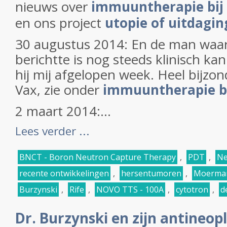
nieuws over
immuuntherapie bij
en ons project
utopie of uitdagin
30 augustus 2014: En de man waar
berichtte is nog steeds klinisch kan
hij mij afgelopen week. Heel bijzo
Vax, zie onder
immuuntherapie b
2 maart 2014:...
Lees verder ...
BNCT - Boron Neutron Capture Therapy
,
PDT
,
Ne
recente ontwikkelingen
,
hersentumoren
,
Moerman
Burzynski
,
Rife
,
NOVO TTS - 100A
,
cytotron
,
d
Dr. Burzynski en zijn antineop