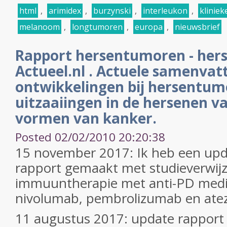
html
,
arimidex
,
burzynski
,
interleukon
,
kliniek
melanoom
,
longtumoren
,
europa
,
nieuwsbrief
Rapport hersentumoren - her
Actueel.nl . Actuele samenvat
ontwikkelingen bij hersentum
uitzaaiingen in de hersenen v
vormen van kanker.
Posted 02/02/2010 20:20:38
15 november 2017: Ik heb een upd
rapport gemaakt met studieverwij
immuuntherapie met anti-PD medic
nivolumab, pembrolizumab en ate
11 augustus 2017: update rappor