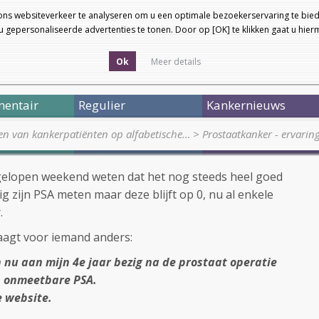
ons websiteverkeer te analyseren om u een optimale bezoekerservaring te bied
 gepersonaliseerde advertenties te tonen. Door op [OK] te klikken gaat u hie
Ok
Meer details
entair
Regulier
Kankernieuws
en van kankerpatiënten op alfabetische…
>
Prostaatkanker - ervarin
fgelopen weekend weten dat het nog steeds heel goed
ig zijn PSA meten maar deze blijft op 0, nu al enkele
.
 vraagt voor iemand anders:
 nu aan mijn 4e jaar bezig na de prostaat operatie
n onmeetbare PSA.
e website.