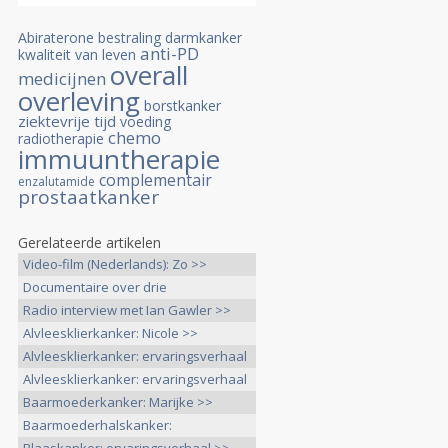
Abiraterone
bestraling
darmkanker
anti-PD
kwaliteit van leven
overall
medicijnen
overleving
borstkanker
ziektevrije tijd
voeding
chemo
radiotherapie
immuuntherapie
complementair
enzalutamide
prostaatkanker
Gerelateerde artikelen
Video-film (Nederlands): Zo >>
Documentaire over drie
kankerpatiënten >>
Radio interview met Ian Gawler >>
Alvleesklierkanker: Nicole >>
Alvleesklierkanker: ervaringsverhaal
>>
Alvleesklierkanker: ervaringsverhaal
>>
Baarmoederkanker: Marijke >>
Baarmoederhalskanker:
ervaringsverhaal >>