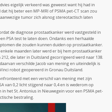
advies eigelijk verkeerd was geweest want hij had in
d dat hij beter een MP-MRI of PSMA pet-CT scan zou
aanwezige tumor zich alsnog stereotactisch laten
oordat de diagnose prostaatkanker werd vastgesteld in
en PSA test te laten doen. Ondanks een herhaalde
mptomen die zouden kunnen duiden op prostaatkanker.
t enkele maanden later werd er bij hem prostaatkanker
212, die later in Duitsland gecorrigeerd werd naar 138.
aarvan verschilde Jacob van mening en uiteindelijk is
da Vinci robot geopereerd in Gronau Duitsland.
confronteerd met een verschil van mening met zijn
A van 0,2 licht stijgend naar 0,4 en is wederom op
en in het St. Antonius in Nieuwegein voor een PSMA pet-
tische bestraling.