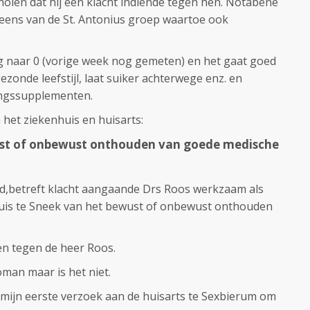
cholen dat hij een klacht indiende tegen hen. Notabene
neens van de St. Antonius groep waartoe ook
rug naar 0 (vorige week nog gemeten) en het gaat goed
zonde leefstijl, laat suiker achterwege enz. en
ingssupplementen.
 het ziekenhuis en huisarts:
ust of onbewust onthouden van goede medische
d,betreft klacht aangaande Drs Roos werkzaam als
huis te Sneek van het bewust of onbewust onthouden
nen tegen de heer Roos.
oman maar is het niet.
d mijn eerste verzoek aan de huisarts te Sexbierum om