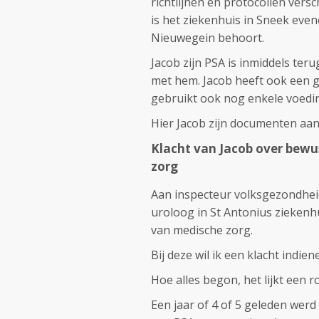
richtlijnen en protocollen vers
is het ziekenhuis in Sneek eve
Nieuwegein behoort.
Jacob zijn PSA is inmiddels te
met hem. Jacob heeft ook een ge
gebruikt ook nog enkele voed
Hier Jacob zijn documenten aan
Klacht van Jacob over bew
zorg
Aan inspecteur volksgezondhei
uroloog in St Antonius zieken
van medische zorg.
Bij deze wil ik een klacht indie
Hoe alles begon, het lijkt een r
Een jaar of 4 of 5 geleden wer