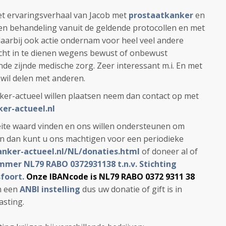
et ervaringsverhaal van Jacob met
prostaatkanker
en
 een behandeling vanuit de geldende protocollen en met
daarbij ook actie ondernam voor heel veel andere
lacht in te dienen wegens bewust of onbewust
e zijnde medische zorg. Zeer interessant m.i. En met
 wil delen met anderen.
ker-actueel willen plaatsen neem dan contact op met
er-actueel.nl
ite waard vinden en ons willen ondersteunen om
en dan kunt u ons machtigen voor een periodieke
anker-actueel.nl/NL/donaties.html
of doneer al of
mer NL79 RABO 0372931138 t.n.v. Stichting
foort.
Onze IBANcode is NL79 RABO 0372 9311 38
jn een
ANBI instelling
dus uw donatie of gift is in
asting.