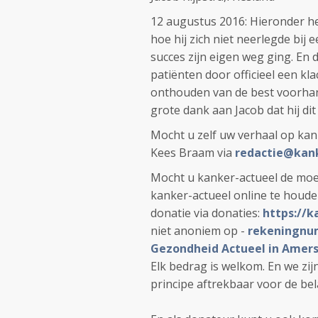
12 augustus 2016: Hieronder h
hoe hij zich niet neerlegde bij
succes zijn eigen weg ging. En 
patiënten door officieel een k
onthouden van de best voorhand
grote dank aan Jacob dat hij dit
Mocht u zelf uw verhaal op kan
Kees Braam via
redactie@kank
Mocht u kanker-actueel de moe
kanker-actueel online te houd
donatie via donaties:
https://k
niet anoniem op -
rekeningnum
Gezondheid Actueel in Amers
Elk bedrag is welkom. En we zi
principe aftrekbaar voor de bel