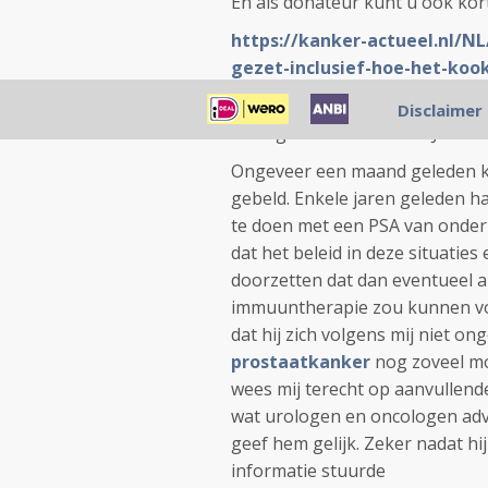
En als donateur kunt u ook kort
https://kanker-actueel.nl/NL
gezet-inclusief-hoe-het-koo
uitgangspunten-van-houtsmu
Disclaimer
12 augustus 2016: Bron: Jacob z
Ongeveer een maand geleden kr
gebeld. Enkele jaren geleden h
te doen met een PSA van onder 
dat het beleid in deze situaties
doorzetten dat dan eventueel a
immuuntherapie zou kunnen vol
dat hij zich volgens mij niet o
prostaatkanker
nog zoveel mo
wees mij terecht op aanvullende
wat urologen en oncologen advise
geef hem gelijk. Zeker nadat hi
informatie stuurde