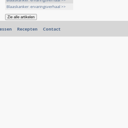
Blaaskanker: ervaringsverhaal >>
Blaaskanker: ervaringsverhaal >>
essen
Recepten
Contact