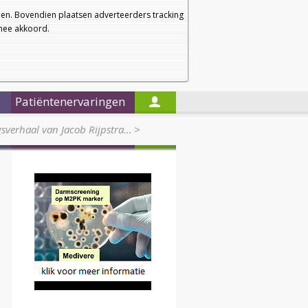
a
a
Startpagina
Nieuwsbrief
a
en. Bovendien plaatsen adverteerders tracking
rmee akkoord.
Alleen in de titels zoeken
Patiëntenervaringen
gsverhaal van Jacob Rijpstra…
>