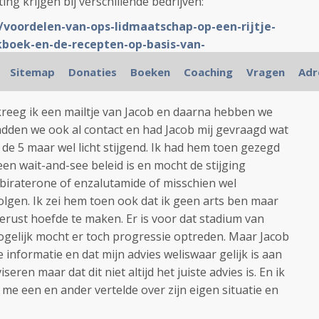
ing krijgen bij verschillende bedrijven:
/voordelen-van-ops-lidmaatschap-op-een-rijtje-
kboek-en-de-recepten-op-basis-van-
llerdieet-te-downloaden-enof-in-te-zien.html
Sitemap
Donaties
Boeken
Coaching
Vragen
Adr
elf
eeg ik een mailtje van Jacob en daarna hebben we
adden we ook al contact en had Jacob mij gevraagd wat
de 5 maar wel licht stijgend. Ik had hem toen gezegd
 een wait-and-see beleid is en mocht de stijging
biraterone of enzalutamide of misschien wel
gen. Ik zei hem toen ook dat ik geen arts ben maar
ngerust hoefde te maken. Er is voor dat stadium van
gelijk mocht er toch progressie optreden. Maar Jacob
 informatie en dat mijn advies weliswaar gelijk is aan
ren maar dat dit niet altijd het juiste advies is. En ik
j me een en ander vertelde over zijn eigen situatie en