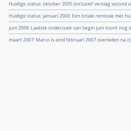
Huidige status: oktober 2005 (inclusief verslag second 
Huidige status: januari 2006: Een totale remissie met hu
bepaalde voedingssuppletie lijkt bereikt. Bij laatste o
juni 2006: Laatste onderzoek van begin juni toont nog
ontdekken.
zijn aanpak van ALL lijkt volledig geslaagd.
maart 2007: Marco is eind februari 2007 overleden na zij