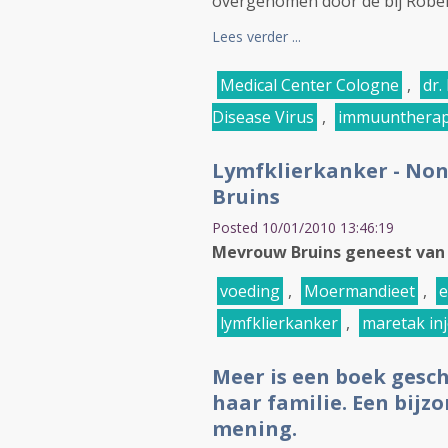
overgenomen door de bij Robert 
Lees verder ...
Medical Center Cologne
,
dr.
Disease Virus
,
immuuntherap
Lymfklierkanker - No
Bruins
Posted 10/01/2010 13:46:19
Mevrouw Bruins geneest van 
voeding
,
Moermandieet
,
e
lymfklierkanker
,
maretak inj
Meer is een boek gesc
haar familie. Een bij
mening.