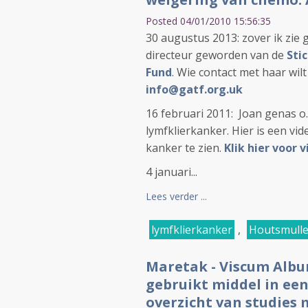
Posted 04/01/2010 15:56:35
30 augustus 2013: zover ik zie g
directeur geworden van de
Sti
Fund
. Wie contact met haar wil
info@gatf.org.uk
16 februari 2011: Joan genas o.
lymfklierkanker. Hier is een vi
kanker te zien.
Klik hier voor v
4 januari...
Lees verder ...
lymfklierkanker
,
Houtsmulle
Maretak - Viscum Album
gebruikt middel in ee
overzicht van studies