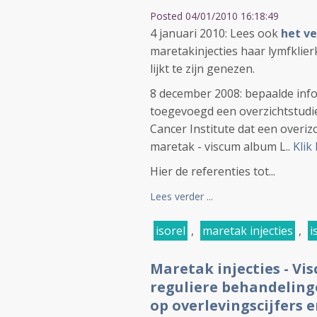
Posted 04/01/2010 16:18:49
4 januari 2010: Lees ook
het ve
maretakinjecties haar lymfkli
lijkt te zijn genezen.
8 december 2008: bepaalde info
toegevoegd een overzichtstudie.
Cancer Institute dat een overiz
maretak - viscum album L..
Klik
Hier de referenties tot...
Lees verder ...
isorel
,
maretak injecties
,
i
Maretak injecties - V
reguliere behandelinge
op overlevingscijfers 