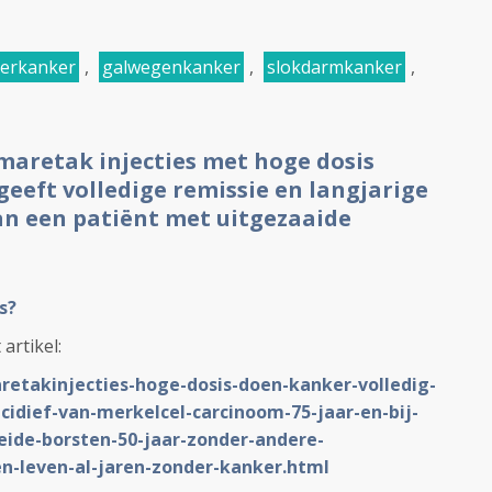
lierkanker
,
galwegenkanker
,
slokdarmkanker
,
aretak injecties met hoge dosis
eeft volledige remissie en langjarige
an een patiënt met uitgezaaide
s?
artikel:
aretakinjecties-hoge-dosis-doen-kanker-volledig-
cidief-van-merkelcel-carcinoom-75-jaar-en-bij-
ide-borsten-50-jaar-zonder-andere-
n-leven-al-jaren-zonder-kanker.html