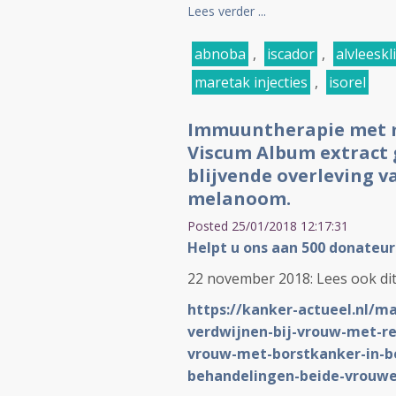
Lees verder ...
abnoba
,
iscador
,
alvleesk
maretak injecties
,
isorel
Immuuntherapie met m
Viscum Album extract g
blijvende overleving v
melanoom.
Posted 25/01/2018 12:17:31
Helpt u ons aan 500 donateur
22 november 2018: Lees ook dit 
https://kanker-actueel.nl/m
verdwijnen-bij-vrouw-met-re
vrouw-met-borstkanker-in-be
behandelingen-beide-vrouwe