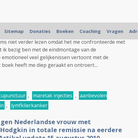
 ik het boek MEER toegestuurd omdat een gedeelte
Sitemap
Donaties
Boeken
Coaching
Vragen
Adr
stemmen voor onze Stichting. Ik heb de afgelopen
oms niet verder lezen omdat het me confronteerde met
t ik bezig ben met de eindmontage van de
 emotioneel veel gelijkenissen vertoont met de
boek heeft me diep geraakt en ontroert....
cupunctuur
,
maretak injecties
,
aanbevolen
in
,
lymfklierkanker
engen Nederlandse vrouw met
Hodgkin in totale remissie na eerdere
Artikel update 15 augustus 2010