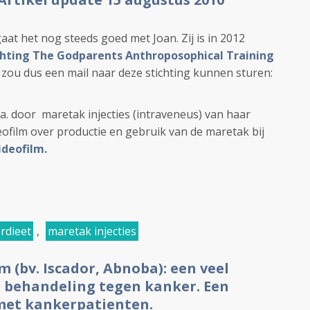
aat het nog steeds goed met Joan. Zij is in 2012
chting The Godparents Anthroposophical Training
t zou dus een mail naar deze stichting kunnen sturen:
a. door maretak injecties (intraveneus) van haar
deofilm over productie en gebruik van de maretak bij
ideofilm.
rdieet
,
maretak injecties
 (bv. Iscador, Abnoba): een veel
n behandeling tegen kanker. Een
 met kankerpatienten.