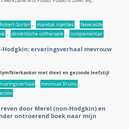
werkzame arts Pulido. Pulido is zover wij...
 Robert Gorter
,
maretak injecties
,
Newcastle
ie
,
dendritische celtherapie
,
complementair
n-Hodgkin: ervaringsverhaal mevrouw
lymfkierkanker met dieet en gezonde leefstijl
rvaringsverhaal
,
mevrouw Bruins
,
ecties
hreven door Merel (non-Hodgkin) en
zonder ontroerend boek naar mijn