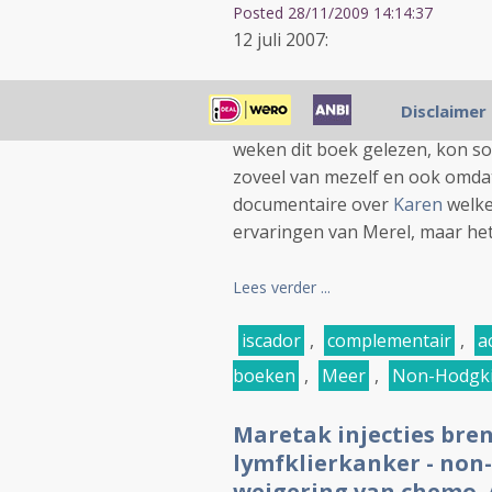
Posted 28/11/2009 14:14:37
12 juli 2007:
Van de ouders van Merel kreeg
Disclaimer
van de opbrengst zij willen be
weken dit boek gelezen, kon s
zoveel van mezelf en ook omda
documentaire over
Karen
welke
ervaringen van Merel, maar het 
Lees verder ...
iscador
,
complementair
,
a
boeken
,
Meer
,
Non-Hodgk
Maretak injecties br
lymfklierkanker - non-
weigering van chemo. 