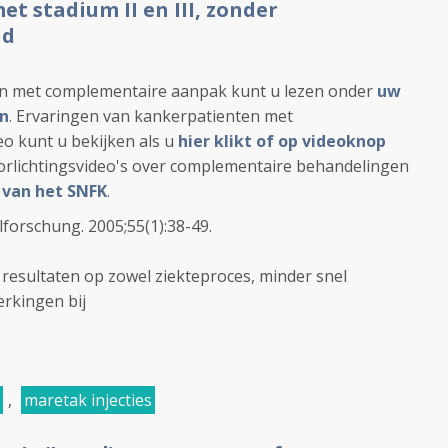
 stadium II en III, zonder
nd
en met complementaire aanpak kunt u lezen onder
uw
en
.
Ervaringen van kankerpatienten met
o kunt u bekijken als u
hier klikt of op videoknop
orlichtingsvideo's over complementaire behandelingen
 van het SNFK
.
lforschung. 2005;55(1):38-49.
e resultaten op zowel ziekteproces, minder snel
erkingen bij
,
maretak injecties