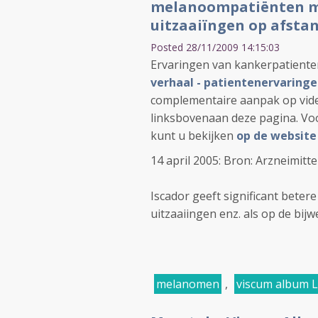
melanoompatiënten met
uitzaaiïngen op afsta
Posted 28/11/2009 14:15:03
Ervaringen van kankerpatient
verhaal - patientenervaring
complementaire aanpak op vide
linksbovenaan deze pagina. Vo
kunt u bekijken
op de website
14 april 2005: Bron: Arzneimitte
Iscador geeft significant beter
uitzaaiingen enz. als op de bijw
melanomen
,
viscum album L