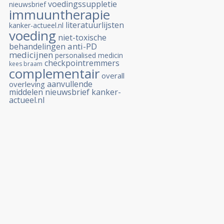
voedingssuppletie
nieuwsbrief
immuuntherapie
literatuurlijsten
kanker-actueel.nl
voeding
niet-toxische
anti-PD
behandelingen
medicijnen
personalised medicin
checkpointremmers
kees braam
complementair
overall
aanvullende
overleving
middelen
nieuwsbrief kanker-
actueel.nl