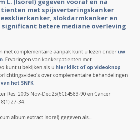
 L. (Isorel) gegeven vooraf en na
tienten met spijsverteringskanker
leesklierkanker, slokdarmkanker en
significant betere mediane overleving
en met complementaire aanpak kunt u lezen onder
uw
en
.
Ervaringen van kankerpatienten met
o kunt u bekijken als u
hier klikt of op videoknop
orlichtingsvideo's over complementaire behandelingen
 van het SNFK
.
ncer Res. 2005 Nov-Dec;25(6C):4583-90 en Cancer
8(1):27-34.
cum album extract Isorel) gegeven als...