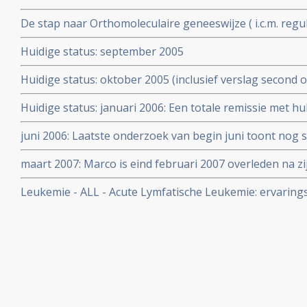
De stap naar Orthomoleculaire geneeswijze ( i.c.m. regu
Huidige status: september 2005
Huidige status: oktober 2005 (inclusief verslag second 
Huidige status: januari 2006: Een totale remissie met hu
bepaalde voedingssuppletie lijkt bereikt. Bij laatste o
juni 2006: Laatste onderzoek van begin juni toont nog
ontdekken.
zijn aanpak van ALL lijkt volledig geslaagd.
maart 2007: Marco is eind februari 2007 overleden na zij
Leukemie - ALL - Acute Lymfatische Leukemie: ervarin