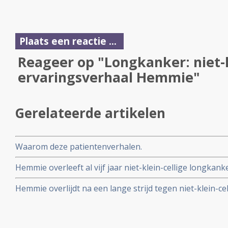
Plaats een reactie ...
Reageer op "Longkanker: niet-k
ervaringsverhaal Hemmie"
Gerelateerde artikelen
Waarom deze patientenverhalen.
Hemmie overleeft al vijf jaar niet-klein-cellige longkank
complementaire aanpak, maar dreigt nu toch de strijd te 
Hemmie overlijdt na een lange strijd tegen niet-klein-c
veelal complementaire aanpak. Helaas is na 5 jaar Hem
dochter schrijft een laatste groet in Hemmie zijn verhaal