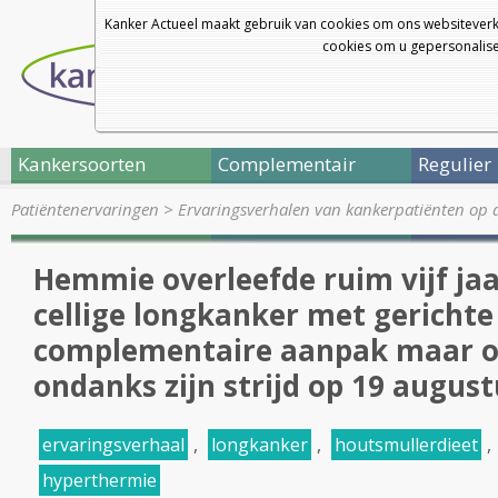
Kanker Actueel maakt gebruik van cookies om ons websiteverk
cookies om u gepersonalisee
Kankersoorten
Complementair
Regulier
Patiëntenervaringen
>
Ervaringsverhalen van kankerpatiënten op 
Hemmie overleefde ruim vijf jaar
cellige longkanker met gerichte
complementaire aanpak maar o
ondanks zijn strijd op 19 august
ervaringsverhaal
,
longkanker
,
houtsmullerdieet
,
hyperthermie