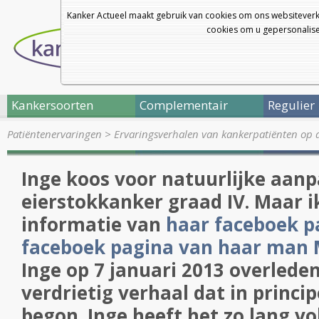
Kanker Actueel maakt gebruik van cookies om ons websiteverk
cookies om u gepersonalisee
Kankersoorten
Complementair
Regulier
Patiëntenervaringen
>
Ervaringsverhalen van kankerpatiënten op 
Inge koos voor natuurlijke aan
eierstokkanker graad IV. Maar ik
informatie van
haar faceboek p
faceboek pagina van haar man
Inge op 7 januari 2013 overleden 
verdrietig verhaal dat in princi
begon. Inge heeft het zo lang 