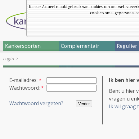
Kanker Actueel maakt gebruik van cookies om ons websiteverk
cookies om u gepersonalisee
Kankersoorten
Complementair
Regulier
Login
>
E-mailadres:
*
Ik ben hier 
Wachtwoord:
*
Bent u hier 
vragen u enk
Wachtwoord vergeten?
Ik wil graag