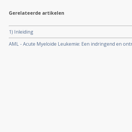
Gerelateerde artikelen
1) Inleiding
AML - Acute Myeloide Leukemie: Een indringend en on
Ad- en Marianne van Amelsfoort-Brands. Hoe zij omgi
aan AML (Acute Myeloïde Leukemie) leed. Nu zomer 201
met Ad