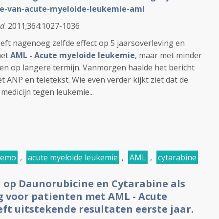
e-van-acute-myeloide-leukemie-aml
ed
. 2011;364:1027-1036
eft nagenoeg zelfde effect op 5 jaarsoverleving en
met
AML - Acute myeloide leukemie
, maar met minder
ten op langere termijn. Vanmorgen haalde het bericht
et ANP en teletekst. Wie even verder kijkt ziet dat de
medicijn tegen leukemie...
hemo
,
acute myeloide leukemie
,
AML
,
cytarabine
 op Daunorubicine en Cytarabine als
g voor patienten met AML - Acute
t uitstekende resultaten eerste jaar.