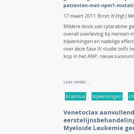
patienten-met-npm1-mutati
17 maart 2011: Bron:
N Engl J M
Mildere dosis van cytarabine ge
overall overleving bij mensen 
bijwerkingen en nadelige effec
over deze fase III studie zelfs h
kop in het ANP, nieuw sucesvol 
Lees verder ...
Erasmus
,
bijwerkingen
,
c
Venetoclax aanvullend
eerstelijnsbehandelin
Myeloide Leukemie geef