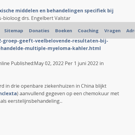
toxische middelen en behandelingen specifiek bij
s-bioloog drs. Engelbert Valstar
Sitemap
Donaties
Boeken
Coaching
Vragen
Adr
ker-actueel.nl/NL/venetoclax-een-kleine-
-groep-geeft-veelbelovende-resultaten-bij-
handelde-multiple-myeloma-kahler.html
nline
Published:
May 02, 2022 Per 1 juni 2022 in
d in drie openbare ziekenhuizen in China blijkt
nclexta
) aanvullend gegeven op een chemokuur met
als eerstelijnsbehandeling...