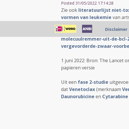
Posted 31/05/2022 17:14:28
Zie ook
literatuurlijst niet-
vormen van leukemie
van art
Disclaimer
Zie ook dit artikel:
https://kan
molecuulremmer-uit-de-bcl-2
vergevorderde-zwaar-voorbe
1 juni 2022: Bron: The Lancet o
papieren versie
Uit een
fase 2-studie
uitgevoer
dat
Venetoclax
(merknaam
Ve
Daunorubicine
en
Cytarabine