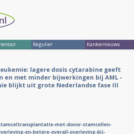
entair
Regulier
Kankernieuws
eukemie: lagere dosis cytarabine geeft
en en met minder bijwerkingen bij AML -
e blijkt uit grote Nederlandse fase III
stamceltransplantatie-met-donor-stamcellen-
overleving-en-betere-overall-overleving-bij-