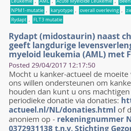
Leukemie
,
AML
,
Acute Myeloide Leukemie
,
been
NPM1-mutatie
,
karyotype
,
overall overleving
,
zi
Rydapt
,
FLT3 mutatie
Rydapt (midostaurin) naast 
geeft langdurige levensverleng
myeloid leukemia (AML) met F
Posted 29/04/2017 12:17:50
Mocht u kanker-actueel de moeite
ons willen ondersteunen om kanker
houden dan kunt u ons machtigen
periodieke donatie via donaties:
ht
actueel.nl/NL/donaties.html
of d
anoniem op -
rekeningnummer 
0372931138 t.n.v. Stichting Gezo