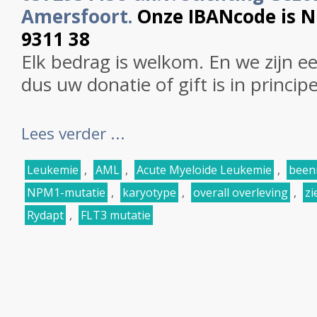
Amersfoort.
Onze IBANcode is 
9311 38
Elk bedrag is welkom. En we zijn e
dus uw donatie of gift is in princip
Lees verder ...
Leukemie
,
AML
,
Acute Myeloide Leukemie
,
been
NPM1-mutatie
,
karyotype
,
overall overleving
,
zi
Rydapt
,
FLT3 mutatie