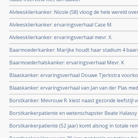
Alvleesklierkanker: Nicole (58) vloog de hele wereld over
maar dan een stukje hoger
Alvleesklierkanker: ervaringsverhaal Case M.
Alvleesklierkanker: ervaringsverhaal mevr. X.
Baarmoederkanker: Marijke houdt haar stadium 4 baa
controle met eigen samengesteld behandelplan van nie
Baarmoederhalskanker: ervaringsverhaal Mevr. K
Blaaskanker: ervaringsverhaal Douwe Tjerkstra voorkom
van blaaskanker met BCG en Zhuli Take Forte
Blaaskanker: ervaringsverhaal van Jan van der Plas me
Waterloop
Borstkanker: Mevrouw R. kiest naast gezonde leefstijl
SRT met Ultra Sound plus immuuntherapie met nivolu
Borstkankerpatiente en wetenschapster Beate Halassy 
voorbehandelde met alleen in sacrale wervelbekkenbot 
laboratorium twee oncolytische virussen en behandelde
Weber Medical Duitsland
Borstkankerpatiente (52 jaar) komt alsnog in totale re
2020. copy 1
hoge dosis vitamine C na drie keer recidief ondanks h