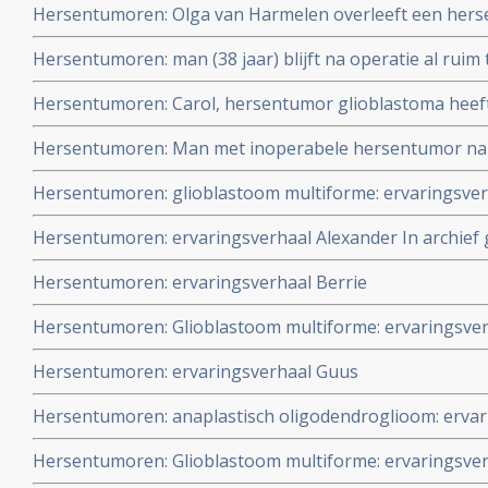
Hersentumoren: Olga van Harmelen overleeft een hers
- cannabisolie na recidief na falen van standaardbehand
Hersentumoren: man (38 jaar) blijft na operatie al ruim 
een glioblastoma door standaard behandeling van best
Hersentumoren: Carol, hersentumor glioblastoma heeft
aanvullend onder begeleiding een kytogeen dieet en aa
met nivolumab plus Avastin - bevacizumab nadat stand
Hersentumoren: Man met inoperabele hersentumor na 
hyperthermie inmiddels ruim 12,5 jaar klinisch kankervri
Hersentumoren: glioblastoom multiforme: ervaringsve
Hersentumoren: ervaringsverhaal Alexander In archief g
Hersentumoren: ervaringsverhaal Berrie
Hersentumoren: Glioblastoom multiforme: ervaringsve
Hersentumoren: ervaringsverhaal Guus
Hersentumoren: anaplastisch oligodendroglioom: ervar
Hersentumoren: Glioblastoom multiforme: ervaringsver