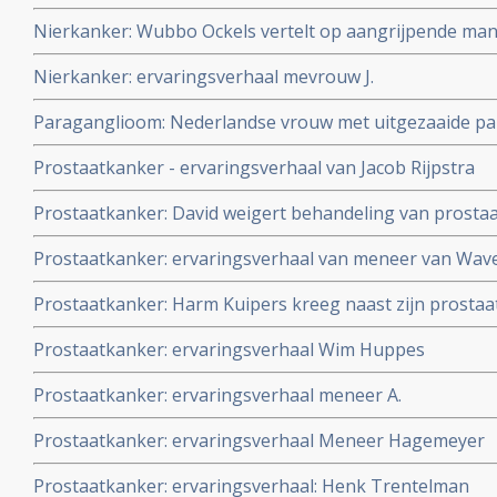
Nierkanker: Wubbo Ockels vertelt op aangrijpende man
omgaat met zijn nierkanker en zijn hoop heeft gevestigd 
Nierkanker: ervaringsverhaal mevrouw J.
Paraganglioom: Nederlandse vrouw met uitgezaaide par
behandeling met cryosurgery in Amerika waar in Neder
Prostaatkanker - ervaringsverhaal van Jacob Rijpstra
verklaard.
Prostaatkanker: David weigert behandeling van prostaa
and-see en gezonde leefstijl en is 1 jaar later klinisch 
Prostaatkanker: ervaringsverhaal van meneer van Wav
Prostaatkanker: Harm Kuipers kreeg naast zijn prosta
Lees hier een interview met hem
Prostaatkanker: ervaringsverhaal Wim Huppes
Prostaatkanker: ervaringsverhaal meneer A.
Prostaatkanker: ervaringsverhaal Meneer Hagemeyer
Prostaatkanker: ervaringsverhaal: Henk Trentelman