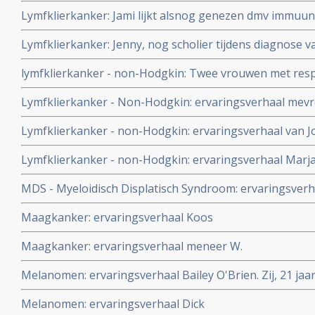
Lymfklierkanker: Jami lijkt alsnog genezen dmv immuun
immuuntherapie van haar zwaar voorbehandelde verge
Lymfklierkanker: Jenny, nog scholier tijdens diagnose van
(non-Hodgkin)
later genezen met immuuntherapie
lymfklierkanker - non-Hodgkin: Twee vrouwen met res
eierstokkanker kiezen bewust voor geen chemo maar ge
Lymfklierkanker - Non-Hodgkin: ervaringsverhaal mev
Houtsmullerdieet en komen beiden in totale remissie. 
in de Margriet.
Lymfklierkanker - non-Hodgkin: ervaringsverhaal van J
Lymfklierkanker - non-Hodgkin: ervaringsverhaal Marj
MDS - Myeloidisch Displatisch Syndroom: ervaringsverh
Maagkanker: ervaringsverhaal Koos
Maagkanker: ervaringsverhaal meneer W.
Melanomen: ervaringsverhaal Bailey O'Brien. Zij, 21 ja
melanoom stadium 4 waar operaties en chemo faalden
Melanomen: ervaringsverhaal Dick
dendritische celtherapie + Coley vaccin + Gersontherapie