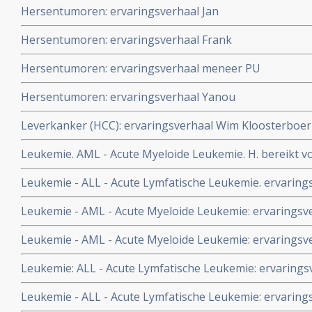
Hersentumoren: ervaringsverhaal Jan
Hersentumoren: ervaringsverhaal Frank
Hersentumoren: ervaringsverhaal meneer PU
Hersentumoren: ervaringsverhaal Yanou
Leverkanker (HCC): ervaringsverhaal Wim Kloosterboer
Leukemie. AML - Acute Myeloide Leukemie. H. bereikt vol
Myeloide Leukemie na chemokuren met Vidaza en daa
Leukemie - ALL - Acute Lymfatische Leukemie. ervarings
Metavo.
Leukemie - AML - Acute Myeloide Leukemie: ervaringsv
Leukemie - AML - Acute Myeloide Leukemie: ervaringsve
een partner
Leukemie: ALL - Acute Lymfatische Leukemie: ervarings
Leukemie - ALL - Acute Lymfatische Leukemie: ervarin