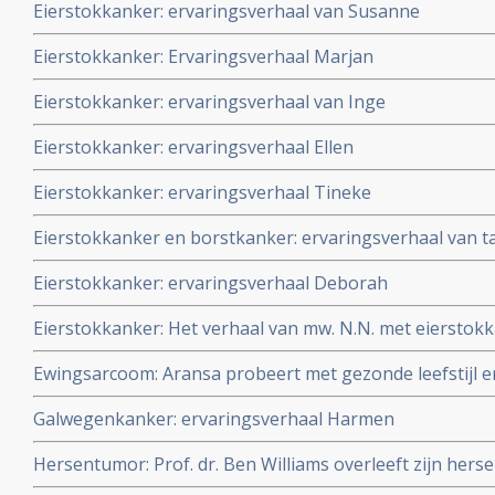
Eierstokkanker: ervaringsverhaal van Susanne
beiden in totale remissie. Lees hun verhaal dat verschee
Eierstokkanker: Ervaringsverhaal Marjan
Eierstokkanker: ervaringsverhaal van Inge
Eierstokkanker: ervaringsverhaal Ellen
Eierstokkanker: ervaringsverhaal Tineke
Eierstokkanker en borstkanker: ervaringsverhaal van tan
Eierstokkanker: ervaringsverhaal Deborah
Eierstokkanker: Het verhaal van mw. N.N. met eierstokk
de zomer van 2004.
Ewingsarcoom: Aransa probeert met gezonde leefstijl 
aanpak haar kanker onder controle te houden.
Galwegenkanker: ervaringsverhaal Harmen
Hersentumor: Prof. dr. Ben Williams overleeft zijn her
combinatie van reguliere aanpak plus aanvullende voe