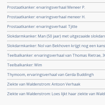
Prostaatkanker: ervaringsverhaal Meneer P.
Prostaatkanker: ervaringsverhaal meneer H.
Prostaatkanker: ervaringsverhaal: Tjitte
Slokdarmkanker: Man (50 jaar) met uitgezaaide slokdarm
maanden kankervrij met combinatiebehandeling van c
Slokdarmkanker: Nol van Bekhoven krijgt nog een kans 
protonenbestraling
vergevorderde slokdarmkanker
Teelbalkanker: ervaringsverhaal van Thomas Rietrae, 30
klinisch kankervrij van teelbalkanker
Teelbalkanker: Wim
Thymoom, ervaringsverhaal van Gerda Buddingh
Ziekte van Waldenstrom: Antoon Verhaak
Ziekte van Waldenstrom: Loes lijkt haar ziekte van Wa
de nieren te overwinnen, onder controle te houden, me
aanvullende voedingsuppletie