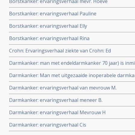
Borstkanker: ervaringsverhaal mevr. Hoeve
Borstkanker: ervaringsverhaal Pauline
Borstkanker: ervaringsverhaal Elly
Borstkanker: ervaringsverhaal Rina
Crohn: Ervaringsverhaal ziekte van Crohn: Ed
Darmkanker: man met endeldarmkanker 70 jaar) is inmi
behandeling (operatie via anus) bij recidief en heeft al 
Darmkanker: Man met uitgezaaide inoperabele darmka
uitstekende kwaliteit van leven
Autologous tumor immunizing devascularization, een 
Darmkanker: ervaringsverhaal van mevrouw M.
complete remissie en is al 16 jaar kankervrij, zonder 
copy 1
Darmkanker: ervaringsverhaal meneer B.
Darmkanker: ervaringsverhaal Mevrouw H
Darmkanker: ervaringsverhaal Cis