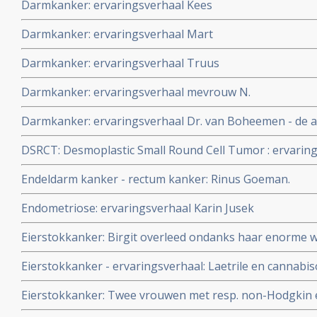
Darmkanker: ervaringsverhaal Kees
Darmkanker: ervaringsverhaal Mart
Darmkanker: ervaringsverhaal Truus
Darmkanker: ervaringsverhaal mevrouw N.
Darmkanker: ervaringsverhaal Dr. van Boheemen - de ar
DSRCT: Desmoplastic Small Round Cell Tumor : ervarin
Endeldarm kanker - rectum kanker: Rinus Goeman.
Endometriose: ervaringsverhaal Karin Jusek
Eierstokkanker: Birgit overleed ondanks haar enorme w
haar man en familie en aanvullende behandelingen naas
Eierstokkanker - ervaringsverhaal: Laetrile en cannabis
standaardbehandelingen veel te jong
alle tumoren nagenoeg verdwijnen bij 81 jarige vrouw 
Eierstokkanker: Twee vrouwen met resp. non-Hodgkin 
sereus eierstokkanker. Na 20 maanden klinisch kankervr
bewust voor geen chemo maar gezonde leefwijze, het 