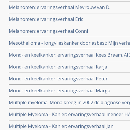
Melanomen: ervaringsverhaal Mevrouw van D.
Melanomen: ervaringsverhaal Eric
Melanomen: ervaringsverhaal Conni
Mesothelioma - longvlieskanker door asbest: Mijn verh
vader Jan Verwaters en de rol die de ETNA ijzergieterij u
Mond- en keelkanker: ervaringsverhaal Kees Braam. Al 2
vaders ziekte en zijn collega's
ongeneeslijke mond- en keelkanker.
Mond- en keelkanker: ervaringsverhaal Karja
Mond- en keelkanker: ervaringsverhaal Peter
Mond- en keelkanker. ervaringsverhaal Marga
Multiple myeloma: Mona kreeg in 2002 de diagnose ver
multiple myeloma (Kahler) maar leeft nog steeds met all
Multiple Myeloma - Kahler: ervaringsverhaal meneer HA
niet toxische middelen en zonder chemo
Multiple Myeloma - Kahler: ervaringsverhaal Jan