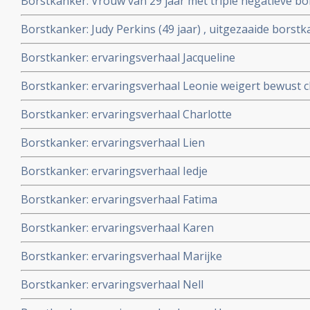
Borstkanker: Vrouw van 29 jaar met triple negatieve bo
chemotherapie.
complete remissie door aanvullend op chemo persoonli
Borstkanker: Judy Perkins (49 jaar) , uitgezaaide borst
(kytogeen dieet), hyperthermie en hyperbare zuurstoft
gepersonaliseerde vorm van immuuntherapie in een com
Borstkanker: ervaringsverhaal Jacqueline
maanden.
Borstkanker: ervaringsverhaal Leonie weigert bewust
operatie van haar borstkanker en kiest voor niet toxi
Borstkanker: ervaringsverhaal Charlotte
spirituele weg.
Borstkanker: ervaringsverhaal Lien
Borstkanker: ervaringsverhaal Iedje
Borstkanker: ervaringsverhaal Fatima
Borstkanker: ervaringsverhaal Karen
Borstkanker: ervaringsverhaal Marijke
Borstkanker: ervaringsverhaal Nell