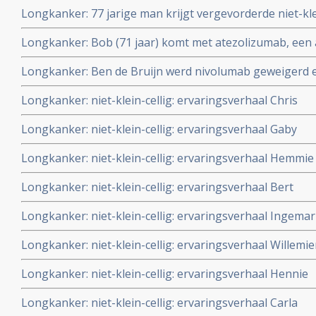
Longkanker: 77 jarige man krijgt vergevorderde niet-kl
controle met GC-Maf + Ultra Sound behandelingen + TT
Longkanker: Bob (71 jaar) komt met atezolizumab, een a
vorm van hyperthermie en bereikt duurzame stabiele z
remissie van zwaar voorbehandelde uitgezaaide niet kle
Longkanker: Ben de Bruijn werd nivolumab geweigerd 
al 4 jaar kankervrij
2015. Bekijk hier zijn laatste wens
Longkanker: niet-klein-cellig: ervaringsverhaal Chris
Longkanker: niet-klein-cellig: ervaringsverhaal Gaby
Longkanker: niet-klein-cellig: ervaringsverhaal Hemmie
Longkanker: niet-klein-cellig: ervaringsverhaal Bert
Longkanker: niet-klein-cellig: ervaringsverhaal Ingema
Longkanker: niet-klein-cellig: ervaringsverhaal Willemie
Longkanker: niet-klein-cellig: ervaringsverhaal Hennie
Longkanker: niet-klein-cellig: ervaringsverhaal Carla