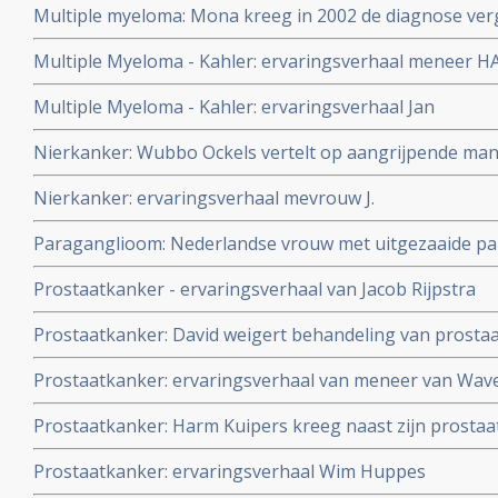
Multiple myeloma: Mona kreeg in 2002 de diagnose ver
multiple myeloma (Kahler) maar leeft nog steeds met all
Multiple Myeloma - Kahler: ervaringsverhaal meneer HA
niet toxische middelen en zonder chemo
Multiple Myeloma - Kahler: ervaringsverhaal Jan
Nierkanker: Wubbo Ockels vertelt op aangrijpende man
omgaat met zijn nierkanker en zijn hoop heeft gevestigd 
Nierkanker: ervaringsverhaal mevrouw J.
Paraganglioom: Nederlandse vrouw met uitgezaaide par
behandeling met cryosurgery in Amerika waar in Neder
Prostaatkanker - ervaringsverhaal van Jacob Rijpstra
verklaard.
Prostaatkanker: David weigert behandeling van prostaa
and-see en gezonde leefstijl en is 1 jaar later klinisch 
Prostaatkanker: ervaringsverhaal van meneer van Wav
Prostaatkanker: Harm Kuipers kreeg naast zijn prosta
Lees hier een interview met hem
Prostaatkanker: ervaringsverhaal Wim Huppes