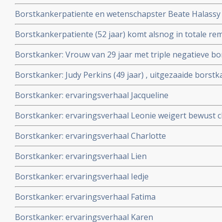
SRT met Ultra Sound plus immuuntherapie met nivolu
Borstkankerpatiente en wetenschapster Beate Halassy 
voorbehandelde met alleen in sacrale wervelbekkenbot 
laboratorium twee oncolytische virussen en behandelde
Weber Medical Duitsland
Borstkankerpatiente (52 jaar) komt alsnog in totale re
2020. copy 1
hoge dosis vitamine C na drie keer recidief ondanks h
Borstkanker: Vrouw van 29 jaar met triple negatieve bo
chemotherapie.
complete remissie door aanvullend op chemo persoonli
Borstkanker: Judy Perkins (49 jaar) , uitgezaaide borst
(kytogeen dieet), hyperthermie en hyperbare zuurstoft
gepersonaliseerde vorm van immuuntherapie in een com
Borstkanker: ervaringsverhaal Jacqueline
maanden.
Borstkanker: ervaringsverhaal Leonie weigert bewust
operatie van haar borstkanker en kiest voor niet toxi
Borstkanker: ervaringsverhaal Charlotte
spirituele weg.
Borstkanker: ervaringsverhaal Lien
Borstkanker: ervaringsverhaal Iedje
Borstkanker: ervaringsverhaal Fatima
Borstkanker: ervaringsverhaal Karen