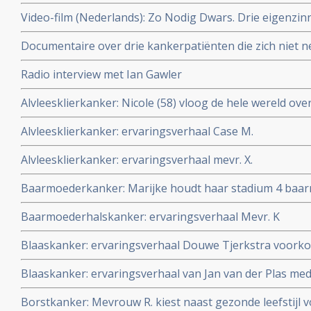
Video-film (Nederlands): Zo Nodig Dwars. Drie eigenzi
genezing van kanker.
Documentaire over drie kankerpatiënten die zich niet 
ongeneeslijk te zijn.
Radio interview met Ian Gawler
Alvleesklierkanker: Nicole (58) vloog de hele wereld over
maar dan een stukje hoger
Alvleesklierkanker: ervaringsverhaal Case M.
Alvleesklierkanker: ervaringsverhaal mevr. X.
Baarmoederkanker: Marijke houdt haar stadium 4 baa
controle met eigen samengesteld behandelplan van nie
Baarmoederhalskanker: ervaringsverhaal Mevr. K
Blaaskanker: ervaringsverhaal Douwe Tjerkstra voorkom
van blaaskanker met BCG en Zhuli Take Forte
Blaaskanker: ervaringsverhaal van Jan van der Plas me
Waterloop
Borstkanker: Mevrouw R. kiest naast gezonde leefstijl