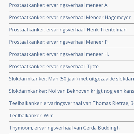
Prostaatkanker: ervaringsverhaal meneer A.
Prostaatkanker: ervaringsverhaal Meneer Hagemeyer
Prostaatkanker: ervaringsverhaal: Henk Trentelman
Prostaatkanker: ervaringsverhaal Meneer P.
Prostaatkanker: ervaringsverhaal meneer H.
Prostaatkanker: ervaringsverhaal: Tjitte
Slokdarmkanker: Man (50 jaar) met uitgezaaide slokdarm
maanden kankervrij met combinatiebehandeling van c
Slokdarmkanker: Nol van Bekhoven krijgt nog een kans 
protonenbestraling
vergevorderde slokdarmkanker
Teelbalkanker: ervaringsverhaal van Thomas Rietrae, 30
klinisch kankervrij van teelbalkanker
Teelbalkanker: Wim
Thymoom, ervaringsverhaal van Gerda Buddingh