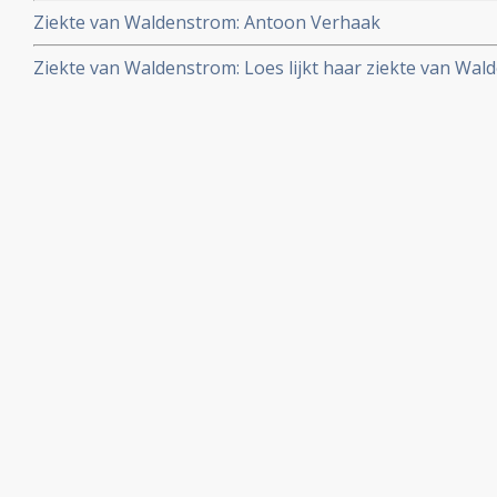
Ziekte van Waldenstrom: Antoon Verhaak
Ziekte van Waldenstrom: Loes lijkt haar ziekte van Wa
de nieren te overwinnen, onder controle te houden, me
aanvullende voedingsuppletie