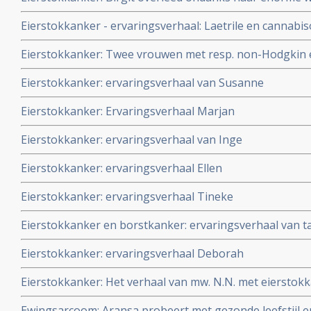
haar man en familie en aanvullende behandelingen naas
Eierstokkanker - ervaringsverhaal: Laetrile en cannabis
standaardbehandelingen veel te jong
alle tumoren nagenoeg verdwijnen bij 81 jarige vrouw 
Eierstokkanker: Twee vrouwen met resp. non-Hodgkin 
sereus eierstokkanker. Na 20 maanden klinisch kankervr
bewust voor geen chemo maar gezonde leefwijze, het 
Eierstokkanker: ervaringsverhaal van Susanne
beiden in totale remissie. Lees hun verhaal dat verschee
Eierstokkanker: Ervaringsverhaal Marjan
Eierstokkanker: ervaringsverhaal van Inge
Eierstokkanker: ervaringsverhaal Ellen
Eierstokkanker: ervaringsverhaal Tineke
Eierstokkanker en borstkanker: ervaringsverhaal van tan
Eierstokkanker: ervaringsverhaal Deborah
Eierstokkanker: Het verhaal van mw. N.N. met eierstokk
de zomer van 2004.
Ewingsarcoom: Aransa probeert met gezonde leefstijl 