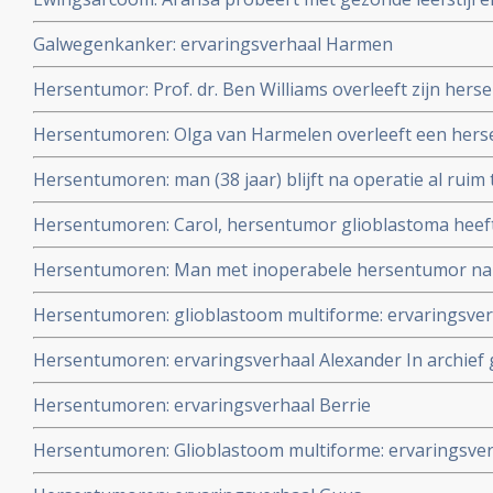
aanpak haar kanker onder controle te houden.
Galwegenkanker: ervaringsverhaal Harmen
Hersentumor: Prof. dr. Ben Williams overleeft zijn her
combinatie van reguliere aanpak plus aanvullende voe
Hersentumoren: Olga van Harmelen overleeft een hers
- cannabisolie na recidief na falen van standaardbehand
Hersentumoren: man (38 jaar) blijft na operatie al ruim 
een glioblastoma door standaard behandeling van best
Hersentumoren: Carol, hersentumor glioblastoma heeft
aanvullend onder begeleiding een kytogeen dieet en aa
met nivolumab plus Avastin - bevacizumab nadat stand
Hersentumoren: Man met inoperabele hersentumor na 
hyperthermie inmiddels ruim 12,5 jaar klinisch kankervri
Hersentumoren: glioblastoom multiforme: ervaringsve
Hersentumoren: ervaringsverhaal Alexander In archief g
Hersentumoren: ervaringsverhaal Berrie
Hersentumoren: Glioblastoom multiforme: ervaringsve