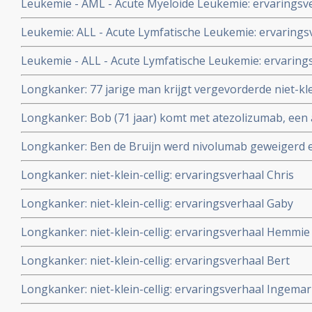
Leukemie - AML - Acute Myeloide Leukemie: ervaringsve
een partner
Leukemie: ALL - Acute Lymfatische Leukemie: ervarings
Leukemie - ALL - Acute Lymfatische Leukemie: ervarin
Longkanker: 77 jarige man krijgt vergevorderde niet-kl
controle met GC-Maf + Ultra Sound behandelingen + TT
Longkanker: Bob (71 jaar) komt met atezolizumab, een a
vorm van hyperthermie en bereikt duurzame stabiele z
remissie van zwaar voorbehandelde uitgezaaide niet kle
Longkanker: Ben de Bruijn werd nivolumab geweigerd 
al 4 jaar kankervrij
2015. Bekijk hier zijn laatste wens
Longkanker: niet-klein-cellig: ervaringsverhaal Chris
Longkanker: niet-klein-cellig: ervaringsverhaal Gaby
Longkanker: niet-klein-cellig: ervaringsverhaal Hemmie
Longkanker: niet-klein-cellig: ervaringsverhaal Bert
Longkanker: niet-klein-cellig: ervaringsverhaal Ingema