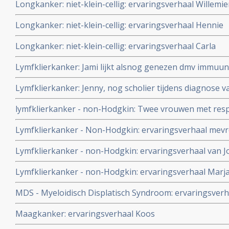
Longkanker: niet-klein-cellig: ervaringsverhaal Willemie
Longkanker: niet-klein-cellig: ervaringsverhaal Hennie
Longkanker: niet-klein-cellig: ervaringsverhaal Carla
Lymfklierkanker: Jami lijkt alsnog genezen dmv immuun
immuuntherapie van haar zwaar voorbehandelde verge
Lymfklierkanker: Jenny, nog scholier tijdens diagnose van
(non-Hodgkin)
later genezen met immuuntherapie
lymfklierkanker - non-Hodgkin: Twee vrouwen met res
eierstokkanker kiezen bewust voor geen chemo maar ge
Lymfklierkanker - Non-Hodgkin: ervaringsverhaal mev
Houtsmullerdieet en komen beiden in totale remissie. 
in de Margriet.
Lymfklierkanker - non-Hodgkin: ervaringsverhaal van J
Lymfklierkanker - non-Hodgkin: ervaringsverhaal Marj
MDS - Myeloidisch Displatisch Syndroom: ervaringsverh
Maagkanker: ervaringsverhaal Koos