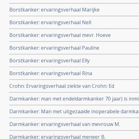
Borstkanker: ervaringsverhaal Marijke
Borstkanker: ervaringsverhaal Nell
Borstkanker: ervaringsverhaal mevr. Hoeve
Borstkanker: ervaringsverhaal Pauline
Borstkanker: ervaringsverhaal Elly
Borstkanker: ervaringsverhaal Rina
Crohn: Ervaringsverhaal ziekte van Crohn: Ed
Darmkanker: man met endeldarmkanker 70 jaar) is inmi
behandeling (operatie via anus) bij recidief en heeft al 
Darmkanker: Man met uitgezaaide inoperabele darmka
uitstekende kwaliteit van leven
Autologous tumor immunizing devascularization, een 
Darmkanker: ervaringsverhaal van mevrouw M.
complete remissie en is al 16 jaar kankervrij, zonder 
copy 1
Darmkanker: ervaringsverhaal meneer B.