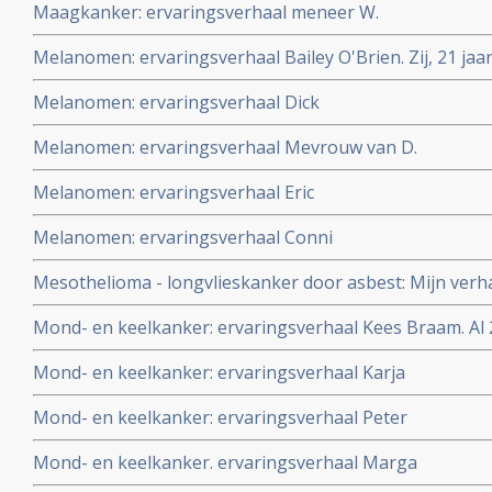
Maagkanker: ervaringsverhaal meneer W.
Melanomen: ervaringsverhaal Bailey O'Brien. Zij, 21 ja
melanoom stadium 4 waar operaties en chemo faalden
Melanomen: ervaringsverhaal Dick
dendritische celtherapie + Coley vaccin + Gersontherapie
Melanomen: ervaringsverhaal Mevrouw van D.
Melanomen: ervaringsverhaal Eric
Melanomen: ervaringsverhaal Conni
Mesothelioma - longvlieskanker door asbest: Mijn verh
vader Jan Verwaters en de rol die de ETNA ijzergieterij u
Mond- en keelkanker: ervaringsverhaal Kees Braam. Al 2
vaders ziekte en zijn collega's
ongeneeslijke mond- en keelkanker.
Mond- en keelkanker: ervaringsverhaal Karja
Mond- en keelkanker: ervaringsverhaal Peter
Mond- en keelkanker. ervaringsverhaal Marga