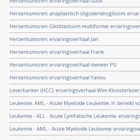
Hersentumoren: ervaringsverhaal Guus
Hersentumoren: anaplastisch oligodendroglioom: ervar
Hersentumoren: Glioblastoom multiforme: ervaringsver
Hersentumoren: ervaringsverhaal Jan
Hersentumoren: ervaringsverhaal Frank
Hersentumoren: ervaringsverhaal meneer PU
Hersentumoren: ervaringsverhaal Yanou
Leverkanker (HCC): ervaringsverhaal Wim Kloosterboer
Leukemie. AML - Acute Myeloide Leukemie. H. bereikt vol
Myeloide Leukemie na chemokuren met Vidaza en daa
Leukemie - ALL - Acute Lymfatische Leukemie. ervarings
Metavo.
Leukemie - AML - Acute Myeloide Leukemie: ervaringsv