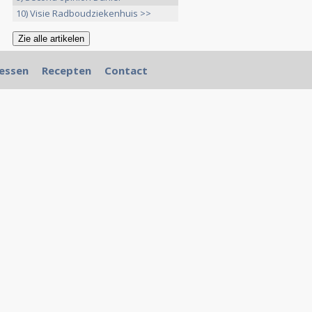
10) Visie Radboudziekenhuis >>
essen
Recepten
Contact