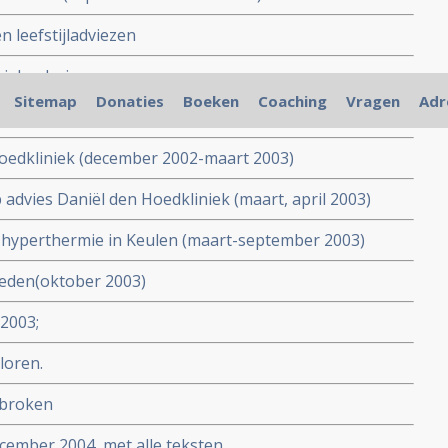
n leefstijladviezen
ziekenhuis
Sitemap
Donaties
Boeken
Coaching
Vragen
Adr
yperthermie (december 2002-februari 2003)
Hoedkliniek (december 2002-maart 2003)
advies Daniël den Hoedkliniek (maart, april 2003)
n hyperthermie in Keulen (maart-september 2003)
heden(oktober 2003)
2003;
loren.
ebroken
cember 2004, met alle teksten.