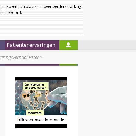
a
a
Startpagina
Nieuwsbrief
a
en. Bovendien plaatsen adverteerders tracking
rmee akkoord.
Alleen in de titels zoeken
Patiëntenervaringen
aringsverhaal Peter
>