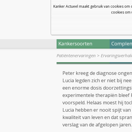
Kanker Actueel maakt gebruik van cookies om 
cookies om u
Kankersoorten
Complem
Patiëntenervaringen
>
Ervaringsverhal
Peter kreeg de diagnose onge
Lucia legden zich er niet bij n
een enorme dosis doorzetting
experimentele therapiën bleef P
voorspeld. Helaas moest hij toc
Lucia hebben er nooit spijt va
kwaliteit van leven en dat spr
verslag van de afgelopen jaren.