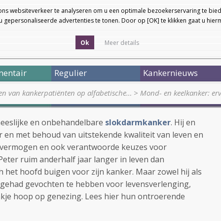
ons websiteverkeer te analyseren om u een optimale bezoekerservaring te bied
 gepersonaliseerde advertenties te tonen. Door op [OK] te klikken gaat u hie
Ok
Meer details
entair
Regulier
Kankernieuws
en van kankerpatiënten op alfabetische…
>
Mond- en keelkanker: erv
neeslijke en onbehandelbare
slokdarmkanker
. Hij en
eer en met behoud van uitstekende kwaliteit van leven en
svermogen en ook verantwoorde keuzes voor
eter ruim anderhalf jaar langer in leven dan
h het hoofd buigen voor zijn kanker. Maar zowel hij als
n gehad gevochten te hebben voor levensverlenging,
ankje hoop op genezing. Lees hier hun ontroerende