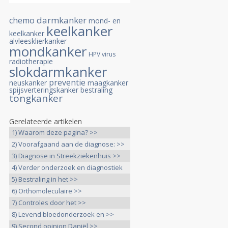
darmkanker
chemo
mond- en
keelkanker
keelkanker
alvleesklierkanker
mondkanker
HPV virus
radiotherapie
slokdarmkanker
preventie
neuskanker
maagkanker
spijsverteringskanker
bestraling
tongkanker
Gerelateerde artikelen
1) Waarom deze pagina? >>
2) Voorafgaand aan de diagnose: >>
3) Diagnose in Streekziekenhuis >>
4) Verder onderzoek en diagnostiek
>>
5) Bestraling in het >>
6) Orthomoleculaire >>
7) Controles door het >>
8) Levend bloedonderzoek en >>
9) Second opinion Daniël >>