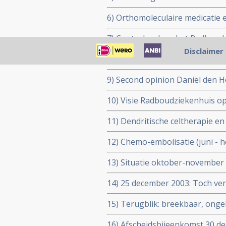
6) Orthomoleculaire medicatie e
7) Controles door het Radboud
Disclaimer
8) Levend bloedonderzoek en h
9) Second opinion Daniël den 
10) Visie Radboudziekenhuis op 
11) Dendritische celtherapie e
12) Chemo-embolisatie (juni - 
13) Situatie oktober-november 
14) 25 december 2003: Toch ver
15) Terugblik: breekbaar, ong
16) Afscheidsbijeenkomst 30 de