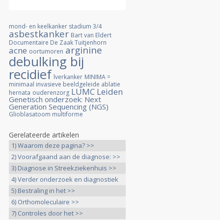
mond- en keelkanker stadium 3/4
asbestkanker
Bart van Eldert
Documentaire De Zaak Tuitjenhorn
arginine
acne
oortumoren
debulking bij
recidief
lverkanker
MINIMA =
minimaal invasieve beeldgeleide ablatie
LUMC Leiden
hernata
ouderenzorg
Genetisch onderzoek: Next
Generation Sequencing (NGS)
Glioblasatoom multiforme
Gerelateerde artikelen
1) Waarom deze pagina? >>
2) Voorafgaand aan de diagnose: >>
3) Diagnose in Streekziekenhuis >>
4) Verder onderzoek en diagnostiek
>>
5) Bestraling in het >>
6) Orthomoleculaire >>
7) Controles door het >>