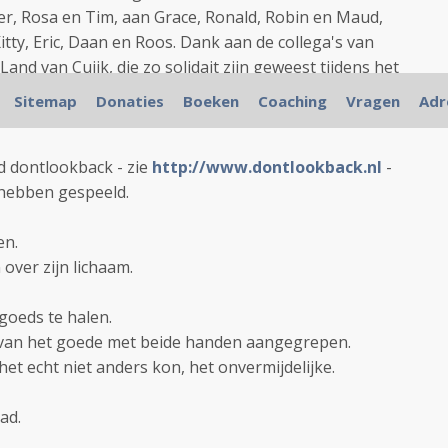
er, Rosa en Tim, aan Grace, Ronald, Robin en Maud,
tty, Eric, Daan en Roos. Dank aan de collega's van
and van Cuijk, die zo solidait zijn geweest tijdens het
Sitemap
Donaties
Boeken
Coaching
Vragen
Adr
an, Trudy en Ananda voor de steun bij het overlijden en
d dontlookback - zie
http://www.dontlookback.nl
-
g hebben gespeeld.
en.
 over zijn lichaam.
 goeds te halen.
n van het goede met beide handen aangegrepen.
het echt niet anders kon, het onvermijdelijke.
ad.