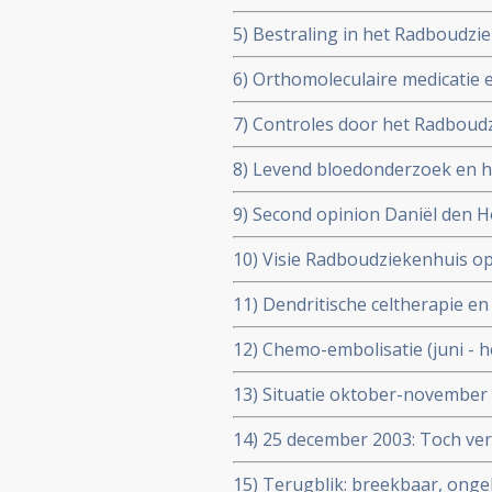
augustus 2002)
5) Bestraling in het Radboudz
6) Orthomoleculaire medicatie e
7) Controles door het Radboud
8) Levend bloedonderzoek en h
9) Second opinion Daniël den 
10) Visie Radboudziekenhuis op 
11) Dendritische celtherapie e
12) Chemo-embolisatie (juni - 
13) Situatie oktober-november 
14) 25 december 2003: Toch ver
15) Terugblik: breekbaar, ong