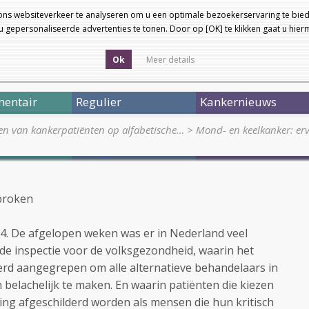
ons websiteverkeer te analyseren om u een optimale bezoekerservaring te bied
 gepersonaliseerde advertenties te tonen. Door op [OK] te klikken gaat u hie
Ok
Meer details
entair
Regulier
Kankernieuws
en van kankerpatiënten op alfabetische…
>
Mond- en keelkanker: erv
broken
004. De afgelopen weken was er in Nederland veel
de inspectie voor de volksgezondheid, waarin het
rd aangegrepen om alle alternatieve behandelaars in
n belachelijk te maken. En waarin patiënten die kiezen
ing afgeschilderd worden als mensen die hun kritisch