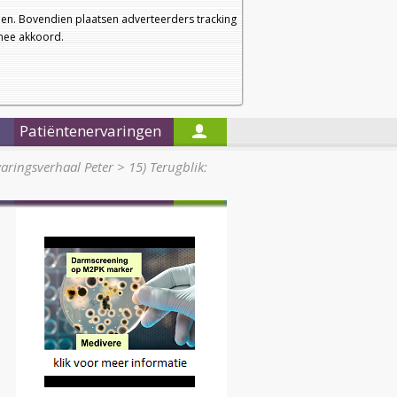
a
a
Startpagina
Nieuwsbrief
a
en. Bovendien plaatsen adverteerders tracking
rmee akkoord.
Alleen in de titels zoeken
Patiëntenervaringen
aringsverhaal Peter
>
15) Terugblik: