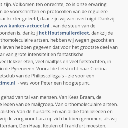
 zijn. Volkomen ten onrechte, zo is onze ervaring.
n de voorschriften en protocollen van de reguliere
ar korter geleefd, daar zijn wij van overtuigd. Dankzij
ww.kanker-actueel.nl
, van de steun van de
bonden is, dankzij
het Houtsmullerdieet
, dankzij de
thomoleculaire artsen, hebben wij wegen gezocht en
a leven hebben gegeven dat voor het grootste deel van
ar van grote intensiteit en fantastische
el lekker eten, veel mailtjes en veel fietstochten, in
in de Pyreneeën. Vooral de fietstocht naar Cortina
etsclub van de Philipscollega's - zie voor een
time.nl
- was voor Peter een hoogtepunt.
 gehad van tal van mensen. Van Kees Braam, de
e leden van de mailgroep. Van orthomoleculaire artsen.
listen. Van de huisarts. En van al die familieleden en
vrij de zorg voor Lara op zich hebben genomen, als wij
otterdam, Den Haag, Keulen of Frankfurt moesten.