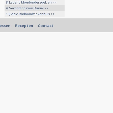
8) Levend bloedonderzoek en >>
9) Second opinion Daniël >>
10) Visie Radboudziekenhuis >>
essen
Recepten
Contact