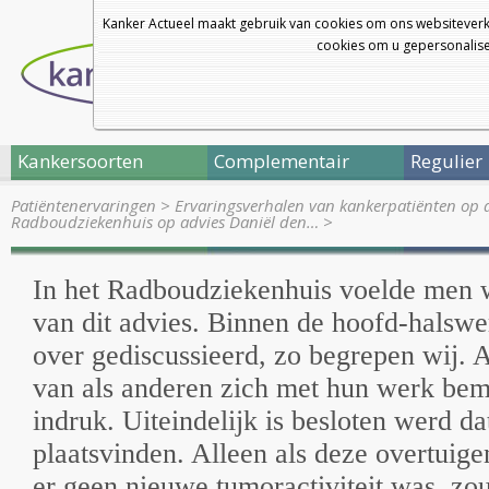
Kanker Actueel maakt gebruik van cookies om ons websiteverk
cookies om u gepersonalisee
Kankersoorten
Complementair
Regulier
Patiëntenervaringen
>
Ervaringsverhalen van kankerpatiënten op 
Radboudziekenhuis op advies Daniël den…
>
In het Radboudziekenhuis voelde men w
van dit advies. Binnen de hoofd-halswer
over gediscussieerd, zo begrepen wij. A
van als anderen zich met hun werk bem
indruk. Uiteindelijk is besloten werd d
plaatsvinden. Alleen als deze overtuig
er geen nieuwe tumoractiviteit was, zou