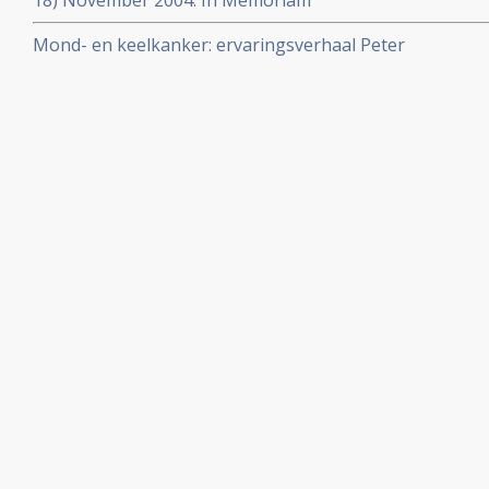
18) November 2004: In Memoriam
Mond- en keelkanker: ervaringsverhaal Peter