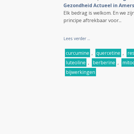
Gezondheid Actueel in Amers
Elk bedrag is welkom. En we zi
principe aftrekbaar voor...
Lees verder ...
curcumine
,
quercetine
,
re
luteoline
,
berberine
,
mito
bijwerkingen