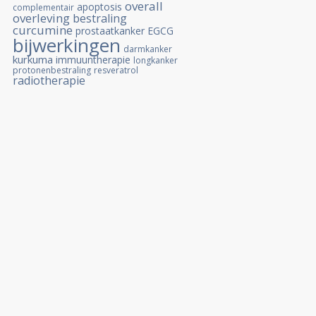
overall
apoptosis
complementair
overleving
bestraling
curcumine
prostaatkanker
EGCG
bijwerkingen
darmkanker
kurkuma
immuuntherapie
longkanker
protonenbestraling
resveratrol
radiotherapie