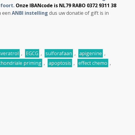
foort.
Onze IBANcode is NL79 RABO 0372 9311 38
jn een
ANBI instelling
dus uw donatie of gift is in
sveratrol
,
EGCG
,
sulforafaan
,
apigenine
,
chondriale priming
,
apoptosis
,
effect chemo
,