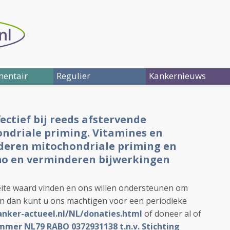
entair
Regulier
Kankernieuws
ectief bij reeds afstervende
ondriale priming. Vitamines en
deren mitochondriale priming en
mo en verminderen bijwerkingen
ite waard vinden en ons willen ondersteunen om
en dan kunt u ons machtigen voor een periodieke
anker-actueel.nl/NL/donaties.html
of doneer al of
mer NL79 RABO 0372931138 t.n.v. Stichting