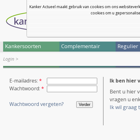
Kanker Actueel maakt gebruik van cookies om ons websiteverk
cookies om u gepersonalisee
Kankersoorten
Complementair
Regulier
Login
>
E-mailadres:
*
Ik ben hier 
Wachtwoord:
*
Bent u hier 
vragen u enk
Wachtwoord vergeten?
Ik wil graag