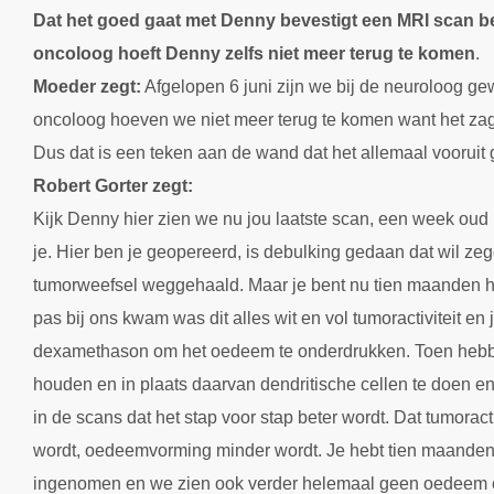
Dat het goed gaat met Denny bevestigt een MRI scan be
oncoloog hoeft Denny zelfs niet meer terug te komen
.
Moeder zegt:
Afgelopen 6 juni zijn we bij de neuroloog gew
oncoloog hoeven we niet meer terug te komen want het zag 
Dus dat is een teken aan de wand dat het allemaal vooruit 
Robert Gorter zegt:
Kijk Denny hier zien we nu jou laatste scan, een week oud i
je. Hier ben je geopereerd, is debulking gedaan dat wil ze
tumorweefsel weggehaald. Maar je bent nu tien maanden hi
pas bij ons kwam was dit alles wit en vol tumoractiviteit e
dexamethason om het oedeem te onderdrukken. Toen hebb
houden en in plaats daarvan dendritische cellen te doen e
in de scans dat het stap voor stap beter wordt. Dat tumoract
wordt, oedeemvorming minder wordt. Je hebt tien maande
ingenomen en we zien ook verder helemaal geen oedeem en