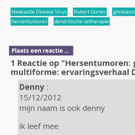
Newcastle Disease Virus
,
Robert Gorter
,
glioblas
hersentumoren
,
dendritische celtherapie
Plaats een reactie ...
1 Reactie op "Hersentumoren: 
multiforme: ervaringsverhaal
Denny
:
15/12/2012
mijn naam is ook denny
ik leef mee