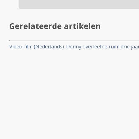
Gerelateerde artikelen
Video-film (Nederlands): Denny overleefde ruim drie ja
Glioblastoom (Graad IV) door combinatiebehandeling v
dendritische celtherapie, maar overleed oktober 2012