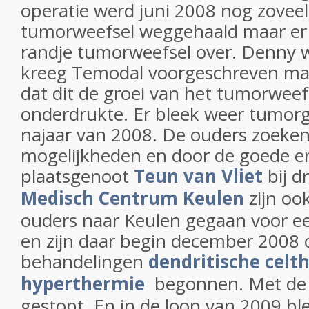
operatie werd juni 2008 nog zoveel
tumorweefsel weggehaald maar er 
randje tumorweefsel over. Denny w
kreeg Temodal voorgeschreven maar
dat dit de groei van het tumorweef
onderdrukte. Er bleek weer tumorgro
najaar van 2008. De ouders zoeke
mogelijkheden en door de goede e
plaatsgenoot
Teun van Vliet
bij d
Medisch Centrum Keulen
zijn oo
ouders naar Keulen gegaan voor e
en zijn daar begin december 2008
behandelingen
dendritische celt
hyperthermie
begonnen. Met de 
gestopt. En in de loop van 2009 b