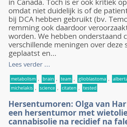
in Canada. Toch is er ook kritiek op
omdat niet duidelijk is of de patie
bij DCA hebben gebruikt (bv. Temod
remming ook daardoor veroorzaak
worden. We hebben onderstaand ci
verschillende meningen over deze
geplaatst en...
Lees verder ...
metabolism
,
brain
,
team
,
glioblastoma
,
albert
michelakis
,
science
,
citaten
,
tested
Hersentumoren: Olga van Har
een hersentumor met wietolie
cannabisolie na recidief na fa