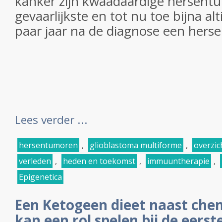
kanker zijn kwaadaardige hersentu
gevaarlijkste en tot nu toe bijna alt
paar jaar na de diagnose een herse
Lees verder ...
hersentumoren
,
glioblastoma multiforme
,
overzic
verleden
,
heden en toekomst
,
immuuntherapie
,
Epigenetica
Een Ketogeen dieet naast che
kan een rol spelen bij de eers