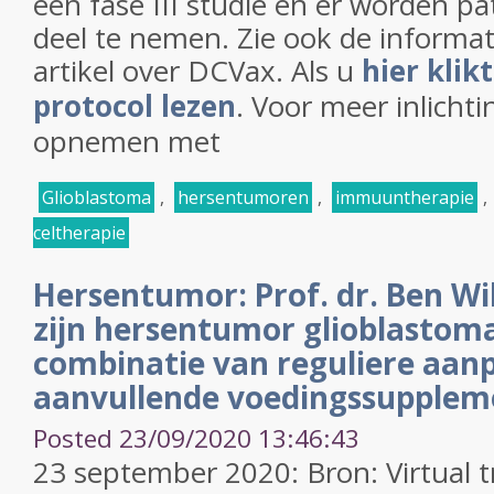
een fase III studie en er worden p
deel te nemen. Zie ook de informat
artikel over DCVax. Als u
hier klik
protocol lezen
. Voor meer inlicht
opnemen met
Glioblastoma
,
hersentumoren
,
immuuntherapie
,
celtherapie
Hersentumor: Prof. dr. Ben Wi
zijn hersentumor glioblastom
combinatie van reguliere aan
aanvullende voedingssupplem
Posted 23/09/2020 13:46:43
23 september 2020: Bron: Virtual tr