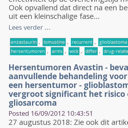
Ook opvallend dat direct na een be
uit een kleinschalige fase...
Lees verder ...
enzastaurin
,
lomustine
,
recurrent
,
glioblastoma
hersentumoren
,
arms
,
wick
,
differ
,
drug-relat
Hersentumoren Avastin - beva
aanvullende behandeling voor 
een hersentumor - glioblasto
vergroot significant het risico
gliosarcoma
Posted 16/09/2012 10:43:51
27 augustus 2018: Zie ook dit artik