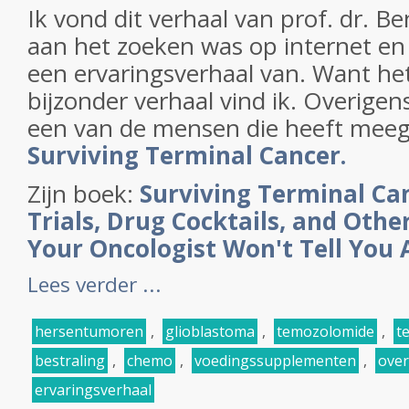
Ik vond dit verhaal van prof. dr. Be
aan het zoeken was op internet e
een ervaringsverhaal van. Want het
bijzonder verhaal vind ik. Overigen
een van de mensen die heeft meeg
Surviving Terminal Cancer.
Zijn boek:
Surviving Terminal Can
Trials, Drug Cocktails, and Oth
Your Oncologist Won't Tell You
Lees verder ...
hersentumoren
,
glioblastoma
,
temozolomide
,
t
bestraling
,
chemo
,
voedingssupplementen
,
over
ervaringsverhaal