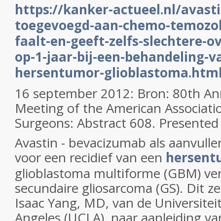
https://kanker-actueel.nl/avas
toegevoegd-aan-chemo-temozo
faalt-en-geeft-zelfs-slechtere-o
op-1-jaar-bij-een-behandeling-v
hersentumor-glioblastoma.htm
16 september 2012: Bron: 80th Ann
Meeting of the American Associatio
Surgeons: Abstract 608. Presented 
Avastin - bevacizumab als aanvull
voor een recidief van een
hersen
glioblastoma multiforme (GBM) verg
secundaire gliosarcoma (GS). Dit z
Isaac Yang, MD, van de Universiteit
Angeles (UCLA), naar aanleiding v