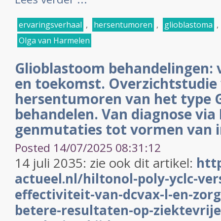
ervaringsverhaal
,
hersentumoren
,
glioblastoma
,
Olga van Harmelen
Glioblastoom behandelingen: 
en toekomst. Overzichtstudie
hersentumoren van het type G
behandelen. Van diagnose via
genmutaties tot vormen van
Posted 14/07/2025 08:31:12
14 juli 2035: zie ook dit artikel:
htt
actueel.nl/hiltonol-poly-yclc-ver
effectiviteit-van-dcvax-l-en-zor
betere-resultaten-op-ziektevrije-