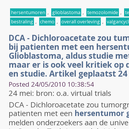
hersentumoren
,
glioblastoma
,
temozolomide
,
t
bestraling
,
chemo
,
overall overleving
,
valgancycl
DCA - Dichloroacetate zou t
bij patienten met een hersent
Glioblastoma, aldus studie me
maar er is ook veel kritiek op 
en studie. Artikel geplaatst 2
Posted 24/05/2010 10:38:54
24 mei: bron: o.a. virtual trials
DCA - Dichloroacetate zou tumorg
patienten met een
hersentumor 
melden onderzoekers aan de univer