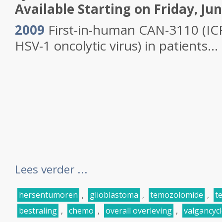
Available Starting on Friday, Jun
2009
First-in-human CAN-3110 (IC
HSV-1 oncolytic virus) in patients...
Lees verder ...
hersentumoren
,
glioblastoma
,
temozolomide
,
t
bestraling
,
chemo
,
overall overleving
,
valgancycl