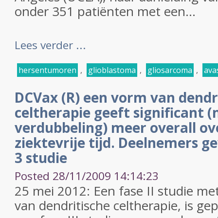
onder 351 patiënten met een...
Lees verder ...
hersentumoren
,
glioblastoma
,
gliosarcoma
,
ava
DCVax (R) een vorm van dendr
celtherapie geeft significant 
verdubbeling) meer overall ov
ziektevrije tijd. Deelnemers g
3 studie
Posted 28/11/2009 14:14:23
25 mei 2012: Een fase II studie m
van dendritische celtherapie, is g