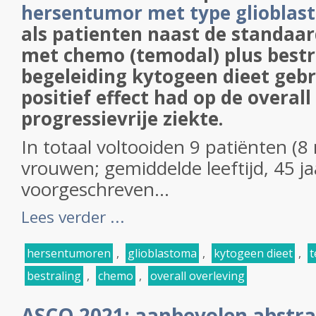
hersentumor met type gliobla
als patienten naast de standaa
met chemo (temodal) plus bestr
begeleiding kytogeen dieet gebr
positief effect had op de overall
progressievrije ziekte.
In totaal voltooiden 9 patiënten (
vrouwen; gemiddelde leeftijd, 45 ja
voorgeschreven...
Lees verder ...
hersentumoren
,
glioblastoma
,
kytogeen dieet
,
t
bestraling
,
chemo
,
overall overleving
ASCO 2021: aanbevolen abstra