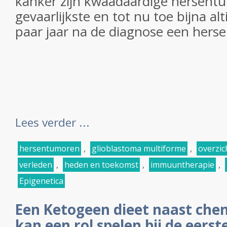
kanker zijn kwaadaardige hersentu
gevaarlijkste en tot nu toe bijna alt
paar jaar na de diagnose een herse
Lees verder ...
hersentumoren
,
glioblastoma multiforme
,
overzic
verleden
,
heden en toekomst
,
immuuntherapie
,
Epigenetica
Een Ketogeen dieet naast che
kan een rol spelen bij de eers