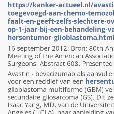
https://kanker-actueel.nl/avas
toegevoegd-aan-chemo-temozo
faalt-en-geeft-zelfs-slechtere-o
op-1-jaar-bij-een-behandeling-v
hersentumor-glioblastoma.htm
16 september 2012: Bron: 80th Ann
Meeting of the American Associatio
Surgeons: Abstract 608. Presented 
Avastin - bevacizumab als aanvull
voor een recidief van een
hersen
glioblastoma multiforme (GBM) verg
secundaire gliosarcoma (GS). Dit z
Isaac Yang, MD, van de Universiteit
Angeles (UCLA), naar aanleiding v