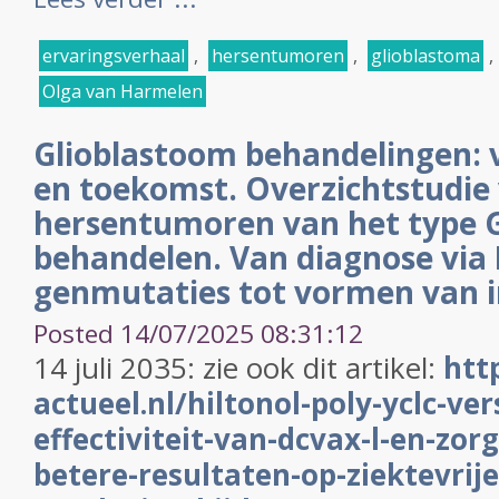
ervaringsverhaal
,
hersentumoren
,
glioblastoma
,
Olga van Harmelen
Glioblastoom behandelingen: 
en toekomst. Overzichtstudie
hersentumoren van het type G
behandelen. Van diagnose via
genmutaties tot vormen van
Posted 14/07/2025 08:31:12
14 juli 2035: zie ook dit artikel:
htt
actueel.nl/hiltonol-poly-yclc-ver
effectiviteit-van-dcvax-l-en-zor
betere-resultaten-op-ziektevrije-