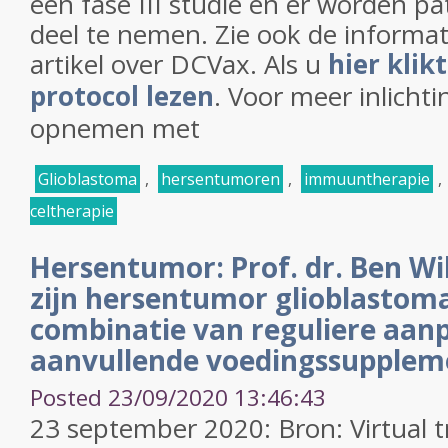
een fase III studie en er worden p
deel te nemen. Zie ook de informat
artikel over DCVax. Als u
hier klik
protocol lezen
. Voor meer inlicht
opnemen met
Glioblastoma
,
hersentumoren
,
immuuntherapie
,
celtherapie
Hersentumor: Prof. dr. Ben Wi
zijn hersentumor glioblastom
combinatie van reguliere aan
aanvullende voedingssupplem
Posted 23/09/2020 13:46:43
23 september 2020: Bron: Virtual tr