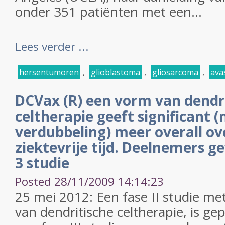
onder 351 patiënten met een...
Lees verder ...
hersentumoren
,
glioblastoma
,
gliosarcoma
,
ava
DCVax (R) een vorm van dendr
celtherapie geeft significant 
verdubbeling) meer overall ov
ziektevrije tijd. Deelnemers g
3 studie
Posted 28/11/2009 14:14:23
25 mei 2012: Een fase II studie m
van dendritische celtherapie, is g