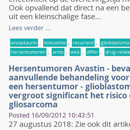
Ook opvallend dat direct na een be
uit een kleinschalige fase...
Lees verder ...
enzastaurin
,
lomustine
,
recurrent
,
glioblastoma
hersentumoren
,
arms
,
wick
,
differ
,
drug-relat
Hersentumoren Avastin - beva
aanvullende behandeling voor 
een hersentumor - glioblasto
vergroot significant het risico
gliosarcoma
Posted 16/09/2012 10:43:51
27 augustus 2018: Zie ook dit artik