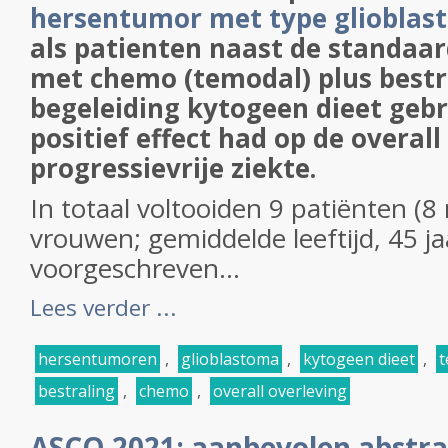
hersentumor met type gliobla
als patienten naast de standaa
met chemo (temodal) plus bestr
begeleiding kytogeen dieet gebr
positief effect had op de overall
progressievrije ziekte.
In totaal voltooiden 9 patiënten (
vrouwen; gemiddelde leeftijd, 45 ja
voorgeschreven...
Lees verder ...
hersentumoren
,
glioblastoma
,
kytogeen dieet
,
t
bestraling
,
chemo
,
overall overleving
ASCO 2021: aanbevolen abstra