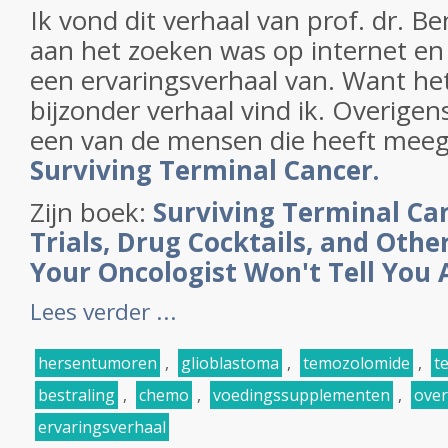
Ik vond dit verhaal van prof. dr. Be
aan het zoeken was op internet e
een ervaringsverhaal van. Want het
bijzonder verhaal vind ik. Overigen
een van de mensen die heeft meeg
Surviving Terminal Cancer.
Zijn boek:
Surviving Terminal Can
Trials, Drug Cocktails, and Oth
Your Oncologist Won't Tell You
Lees verder ...
hersentumoren
,
glioblastoma
,
temozolomide
,
t
bestraling
,
chemo
,
voedingssupplementen
,
over
ervaringsverhaal