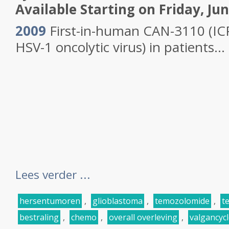
Available Starting on Friday, Jun
2009
First-in-human CAN-3110 (IC
HSV-1 oncolytic virus) in patients...
Lees verder ...
hersentumoren
,
glioblastoma
,
temozolomide
,
t
bestraling
,
chemo
,
overall overleving
,
valgancycl