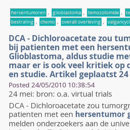
hersentumoren
,
glioblastoma
,
temozolomide
,
t
bestraling
,
chemo
,
overall overleving
,
valgancycl
DCA - Dichloroacetate zou t
bij patienten met een hersent
Glioblastoma, aldus studie me
maar er is ook veel kritiek op 
en studie. Artikel geplaatst 2
Posted 24/05/2010 10:38:54
24 mei: bron: o.a. virtual trials
DCA - Dichloroacetate zou tumorg
patienten met een
hersentumor 
melden onderzoekers aan de univer