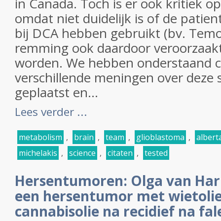
in Canada. Toch is er ook kritiek op
omdat niet duidelijk is of de patie
bij DCA hebben gebruikt (bv. Temod
remming ook daardoor veroorzaak
worden. We hebben onderstaand ci
verschillende meningen over deze
geplaatst en...
Lees verder ...
metabolism
,
brain
,
team
,
glioblastoma
,
albert
michelakis
,
science
,
citaten
,
tested
Hersentumoren: Olga van Har
een hersentumor met wietolie
cannabisolie na recidief na fa