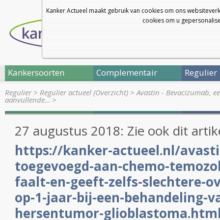
Kanker Actueel maakt gebruik van cookies om ons websiteverk
cookies om u gepersonalisee
Kankersoorten
Complementair
Regulier
Regulier
>
Regulier actueel (Overzicht)
>
Avastin - Bevacizumab, 
aanvullende…
>
27 augustus 2018: Zie ook dit artik
https://kanker-actueel.nl/avas
toegevoegd-aan-chemo-temozo
faalt-en-geeft-zelfs-slechtere-o
op-1-jaar-bij-een-behandeling-v
hersentumor-glioblastoma.htm