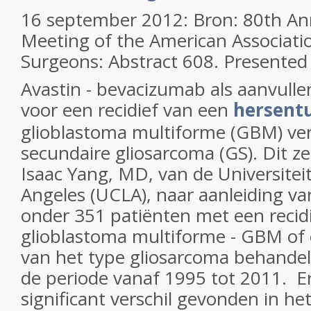
16 september 2012: Bron: 80th Ann
Meeting of the American Associatio
Surgeons: Abstract 608. Presented 
Avastin - bevacizumab als aanvull
voor een recidief van een
hersen
glioblastoma multiforme (GBM) verg
secundaire gliosarcoma (GS). Dit z
Isaac Yang, MD, van de Universiteit
Angeles (UCLA), naar aanleiding v
onder 351 patiënten met een recid
glioblastoma multiforme - GBM of
van het type gliosarcoma behande
de periode vanaf 1995 tot 2011. E
significant verschil gevonden in h