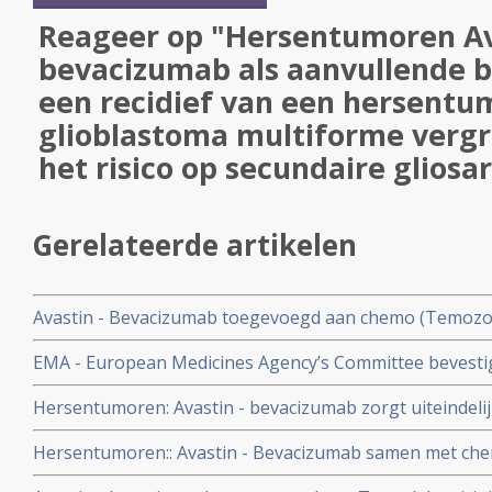
Reageer op "Hersentumoren Av
bevacizumab als aanvullende 
een recidief van een hersentum
glioblastoma multiforme vergro
het risico op secundaire glios
Gerelateerde artikelen
Avastin - Bevacizumab toegevoegd aan chemo (Temozol
geeft zelfs slechtere overall overleving op 1 jaar bij e
EMA - European Medicines Agency’s Committee bevestig
hersentumor Glioblastoma copy 1
van avastin - bevacizumab bij hersentumoren - Gliobla
Hersentumoren: Avastin - bevacizumab zorgt uiteindeli
toestemming in
gliosarcomen - bij hersentumoren - glioblastome multif
Hersentumoren:: Avastin - Bevacizumab samen met ch
Avastin
werken bij nieuw gediagnosteerde operabele hersentu