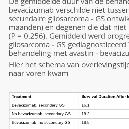
De gemiddelde duur van de behan
bevacizumab verschilde niet tussen
secundaire gliosarcoma - GS ontwi
maanden) en degenen die dat niet
(P = 0.256). Gemiddeld werd progre
gliosarcoma - GS gediagnosticeer
behandeling met avastin - bevaciz
Hier het schema van overlevingstijd
naar voren kwam
Treatment
Survival Duration After 
Bevacizumab, secondary GS
16.1
No bevacizumab, secondary GS
19.2
Bevacizumab, no secondary GS
18.5