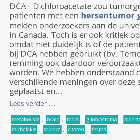
DCA - Dichloroacetate zou tumorg
patienten met een
hersentumor 
melden onderzoekers aan de univer
in Canada. Toch is er ook kritiek op
omdat niet duidelijk is of de patie
bij DCA hebben gebruikt (bv. Temod
remming ook daardoor veroorzaak
worden. We hebben onderstaand ci
verschillende meningen over deze
geplaatst en...
Lees verder ...
metabolism
,
brain
,
team
,
glioblastoma
,
albert
michelakis
,
science
,
citaten
,
tested