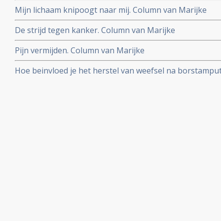
onder controle houdt met complementaire aanpak en ge
Mijn lichaam knipoogt naar mij. Column van Marijke
reguliere ingrepen
De strijd tegen kanker. Column van Marijke
Pijn vermijden. Column van Marijke
Hoe beinvloed je het herstel van weefsel na borstamput