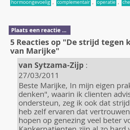
hormoongevoelig
,
complementair
,
operatie
,
ch
Plaats een reactie ...
5 Reacties op "De strijd tegen
van Marijke"
van Sytzama-Zijp
:
27/03/2011
Beste Marijke, In mijn eigen pra
denken", waarin ik clienten advi
ondersteun, zeg ik ook dat strijd
heb zelf ervaren dat vertrouwe
hopen op genezing veel beter vo
Kankerpatienten zijn al zo hard v