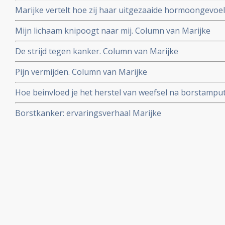
Marijke vertelt hoe zij haar uitgezaaide hormoongevoel
onder controle houdt met complementaire aanpak en ge
Mijn lichaam knipoogt naar mij. Column van Marijke
reguliere ingrepen
De strijd tegen kanker. Column van Marijke
Pijn vermijden. Column van Marijke
Hoe beinvloed je het herstel van weefsel na borstamput
Borstkanker: ervaringsverhaal Marijke