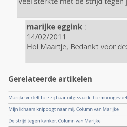
Veel sterkte met de strijd tegen j
marijke eggink
:
14/02/2011
Hoi Maartje, Bedankt voor de
Gerelateerde artikelen
Marijke vertelt hoe zij haar uitgezaaide hormoongevoel
onder controle houdt met complementaire aanpak en ge
Mijn lichaam knipoogt naar mij. Column van Marijke
reguliere ingrepen
De strijd tegen kanker. Column van Marijke