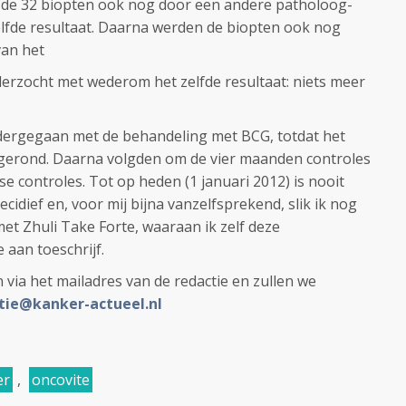
n de 32 biopten ook nog door een andere patholoog-
fde resultaat. Daarna werden de biopten ook nog
an het
zocht met wederom het zelfde resultaat: niets meer
dergegaan met de behandeling met BCG, totdat het
afgerond. Daarna volgden om de vier maanden controles
se controles. Tot op heden (1 januari 2012) is nooit
idief en, voor mij bijna vanzelfsprekend, slik ik nog
met Zhuli Take Forte, waaraan ik zelf deze
aan toeschrijf.
 via het mailadres van de redactie en zullen we
tie@kanker-actueel.nl
er
,
oncovite