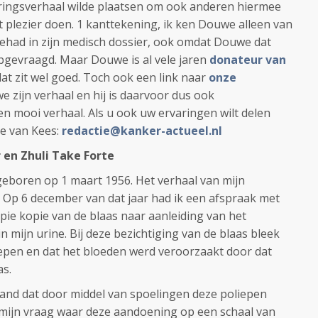
aringsverhaal wilde plaatsen om ook anderen hiermee
t plezier doen. 1 kanttekening, ik ken Douwe alleen van
 gehad in zijn medisch dossier, ook omdat Douwe dat
opgevraagd. Maar Douwe is al vele jaren
donateur van
dat zit wel goed. Toch ook een link naar
onze
we zijn verhaal en hij is daarvoor dus ook
en mooi verhaal. Als u ook uw ervaringen wilt delen
ie van Kees:
redactie@kanker-actueel.nl
 en Zhuli Take Forte
eboren op 1 maart 1956. Het verhaal van mijn
 Op 6 december van dat jaar had ik een afspraak met
pie kopie van de blaas naar aanleiding van het
n mijn urine. Bij deze bezichtiging van de blaas bleek
iepen en dat het bloeden werd veroorzaakt door dat
as.
and dat door middel van spoelingen deze poliepen
ijn vraag waar deze aandoening op een schaal van