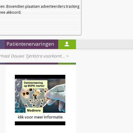
a
a
Startpagina
Nieuwsbrief
a
en. Bovendien plaatsen adverteerders tracking
rmee akkoord.
Alleen in de titels zoeken
Patiëntenervaringen
erhaal Douwe Tjerkstra voorkomt…
>