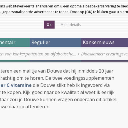
ons websiteverkeer te analyseren om u een optimale bezoekerservaring te bied
 gepersonaliseerde advertenties te tonen. Door op [OK] te klikken gaat u hie
Ok
Meer details
entair
Regulier
Kankernieuws
en van kankerpatiënten op alfabetische…
>
Blaaskanker: ervaringsv
steren een mailtje van Douwe dat hij inmiddels 20 jaar
jk prachtig om te horen. De twee voedingssupplementen
her C vitamine
die Douwe slikt heb ik ingevoerd via
 te kopen. Kijk goed naar de kwaliteit al weet ik eerlijk
 Maar zou je Douwe kunnen vragen onderaan dit artikel.
ouwe daarop attenderen.