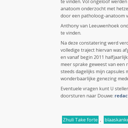
te vinden. Vol ongeloof werde
anatoom onderzocht met hetzel
door een patholoog-anatoom v
Anthony van Leeuwenhoek onder
te vinden.
Na deze constatering werd ver
volledige traject hiervan was 
en vanaf begin 2011 halfjaarlijk
meer sprake geweest van een rec
steeds dagelijks mijn capsules 
wonderbaarlijke genezing mede 
Eventuele vragen kunt U stellen
doorsturen naar Douwe:
redac
Zhuli Take forte
,
blaaskank