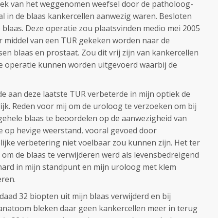
oek van het weggenomen weefsel door de patholoog-
l in de blaas kankercellen aanwezig waren. Besloten
e blaas. Deze operatie zou plaatsvinden medio mei 2005
r middel van een TUR gekeken worden naar de
en blaas en prostaat. Zou dit vrij zijn van kankercellen
 operatie kunnen worden uitgevoerd waarbij de
e aan deze laatste TUR verbeterde in mijn optiek de
lijk. Reden voor mij om de uroloog te verzoeken om bij
gehele blaas te beoordelen op de aanwezigheid van
tte op hevige weerstand, vooral gevoed door
jke verbetering niet voelbaar zou kunnen zijn. Het ter
it om de blaas te verwijderen werd als levensbedreigend
lhard in mijn standpunt en mijn uroloog met klem
eren.
daad 32 biopten uit mijn blaas verwijderd en bij
natoom bleken daar geen kankercellen meer in terug