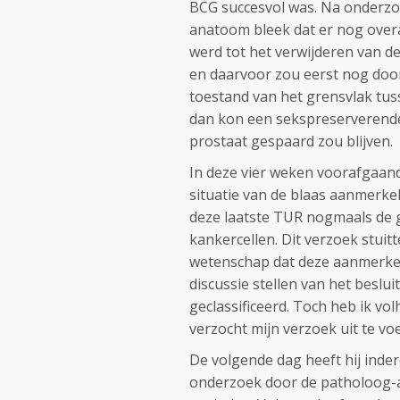
BCG succesvol was. Na onderz
anatoom bleek dat er nog overa
werd tot het verwijderen van d
en daarvoor zou eerst nog doo
toestand van het grensvlak tuss
dan kon een sekspreserverende
prostaat gespaard zou blijven.
In deze vier weken voorafgaand
situatie van de blaas aanmerke
deze laatste TUR nogmaals de 
kankercellen. Dit verzoek stui
wetenschap dat deze aanmerkeli
discussie stellen van het beslu
geclassificeerd. Toch heb ik vo
verzocht mijn verzoek uit te vo
De volgende dag heeft hij inder
onderzoek door de patholoog-a