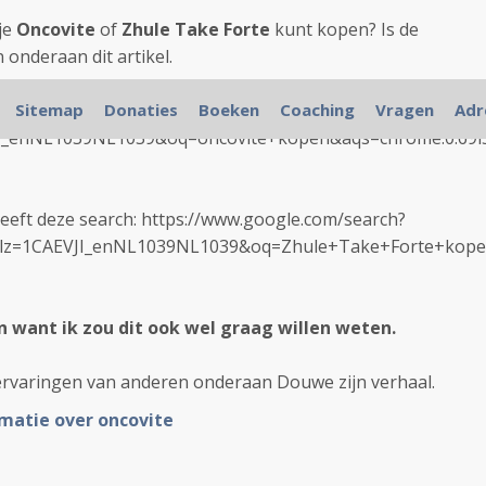
je
Oncovite
of
Zhule Take Forte
kunt kopen? Is de
 onderaan dit artikel.
 ik deze search: https://www.google.com/search?
Sitemap
Donaties
Boeken
Coaching
Vragen
Adr
I_enNL1039NL1039&oq=oncovite+kopen&aqs=chrome.0.69i5
eeft deze search: https://www.google.com/search?
z=1CAEVJI_enNL1039NL1039&oq=Zhule+Take+Forte+kopen&
 want ik zou dit ook wel graag willen weten.
 ervaringen van anderen onderaan Douwe zijn verhaal.
rmatie over oncovite