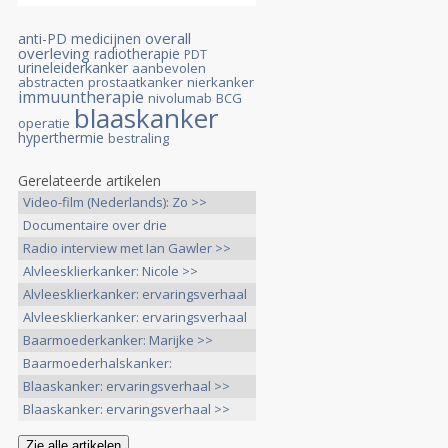
overall
anti-PD medicijnen
overleving
radiotherapie
PDT
urineleiderkanker
aanbevolen
abstracten
prostaatkanker
nierkanker
immuuntherapie
nivolumab
BCG
blaaskanker
operatie
hyperthermie
bestraling
Gerelateerde artikelen
Video-film (Nederlands): Zo >>
Documentaire over drie
kankerpatiënten >>
Radio interview met Ian Gawler >>
Alvleesklierkanker: Nicole >>
Alvleesklierkanker: ervaringsverhaal
>>
Alvleesklierkanker: ervaringsverhaal
>>
Baarmoederkanker: Marijke >>
Baarmoederhalskanker:
ervaringsverhaal >>
Blaaskanker: ervaringsverhaal >>
Blaaskanker: ervaringsverhaal >>