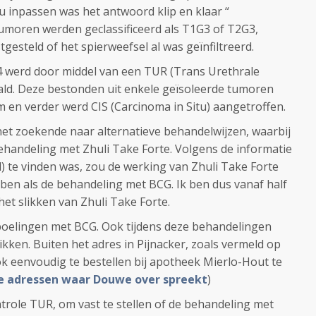
 inpassen was het antwoord klip en klaar “
umoren werden geclassificeerd als T1G3 of T2G3,
gesteld of het spierweefsel al was geïnfiltreerd.
4 werd door middel van een TUR (Trans Urethrale
ld. Deze bestonden uit enkele geïsoleerde tumoren
m en verder werd CIS (Carcinoma in Situ) aangetroffen.
rnet zoekende naar alternatieve behandelwijzen, waarbij
behandeling met Zhuli Take Forte. Volgens de informatie
l) te vinden was, zou de werking van Zhuli Take Forte
bben als de behandeling met BCG. Ik ben dus vanaf half
t slikken van Zhuli Take Forte.
poelingen met BCG. Ook tijdens deze behandelingen
ikken. Buiten het adres in Pijnacker, zoals vermeld op
ook eenvoudig te bestellen bij apotheek Mierlo-Hout te
 de adressen waar Douwe over spreekt
)
trole TUR, om vast te stellen of de behandeling met