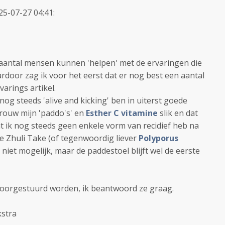
5-07-27 04:41:
n aantal mensen kunnen 'helpen' met de ervaringen die
ardoor zag ik voor het eerst dat er nog best een aantal
varings artikel.
nog steeds 'alive and kicking' ben in uiterst goede
trouw mijn 'paddo's' en
Esther C vitamine
slik en dat
dat ik nog steeds geen enkele vorm van recidief heb na
de Zhuli Take (of tegenwoordig liever
Polyporus
 niet mogelijk, maar de paddestoel blijft wel de eerste
doorgestuurd worden, ik beantwoord ze graag.
kstra