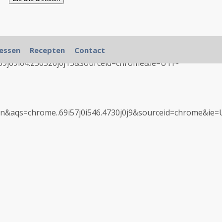
essen
Recepten
Contact
9j69i64.230326j0j15&sourceid=chrome&ie=UTF-
aqs=chrome..69i57j0i546.4730j0j9&sourceid=chrome&ie=