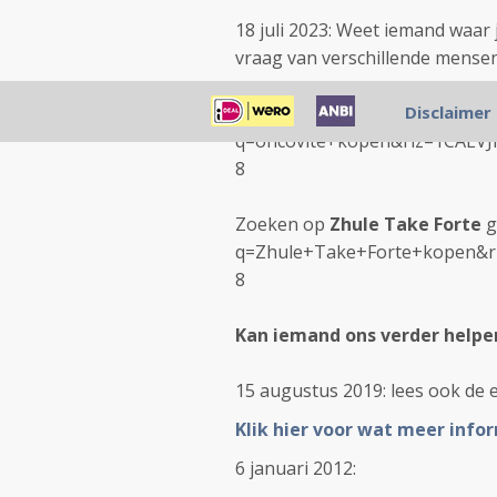
18 juli 2023: Weet iemand waar 
vraag van verschillende mensen
Als ik google op
oncovite
Disclaimer
krijg
q=oncovite+kopen&rlz=1CAEVJ
8
Zoeken op
Zhule Take Forte
g
q=Zhule+Take+Forte+kopen&rl
8
Kan iemand ons verder helpen
15 augustus 2019: lees ook de
Klik hier voor wat meer info
6 januari 2012: