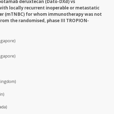
topotamab deruxtecan (Dato-DXd) vs
ith locally recurrent inoperable or metastatic
ancer (mTNBC) for whom immunotherapy was not
 from the randomised, phase III TROPION-
ngapore)
ngapore)
Kingdom)
in)
ada)