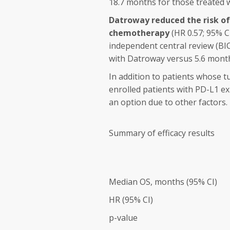
18.7 months for those treated 
Datroway
reduced the risk o
chemotherapy
(HR 0.57; 95% C
independent central review (BI
with
Datroway
versus 5.6 mont
In addition to patients whose
enrolled patients with PD-L1
an option due to other factors.
Summary of efficacy results
Median OS, months (95% CI)
HR (95% CI)
p-value