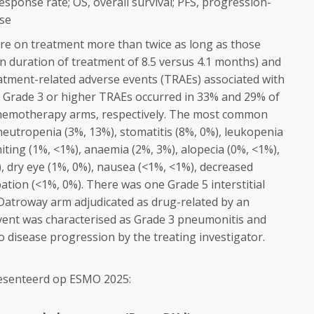
sponse rate; OS, overall survival; PFS, progression-
nse
re on treatment more than twice as long as those
 duration of treatment of 8.5 versus 4.1 months) and
eatment-related adverse events (TRAEs) associated with
. Grade 3 or higher TRAEs occurred in 33% and 29% of
hemotherapy arms, respectively. The most common
eutropenia (3%, 13%), stomatitis (8%, 0%), leukopenia
miting (1%, <1%), anaemia (2%, 3%), alopecia (0%, <1%),
, dry eye (1%, 0%), nausea (<1%, <1%), decreased
ation (<1%, 0%). There was one Grade 5 interstitial
Datroway
arm adjudicated as drug-related by an
vent was characterised as Grade 3 pneumonitis and
o disease progression by the treating investigator.
resenteerd op ESMO 2025: