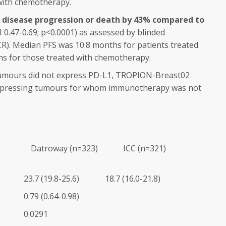
with chemotherapy.
f disease progression or death by 43% compared to
I 0.47-0.69; p<0.0001) as assessed by blinded
CR). Median PFS was 10.8 months for patients treated
hs for those treated with chemotherapy.
 tumours did not express PD-L1, TROPION-Breast02
 expressing tumours for whom immunotherapy was not
Datroway (n=323)
ICC (n=321)
23.7 (19.8-25.6)
18.7 (16.0-21.8)
0.79 (0.64-0.98)
0.0291