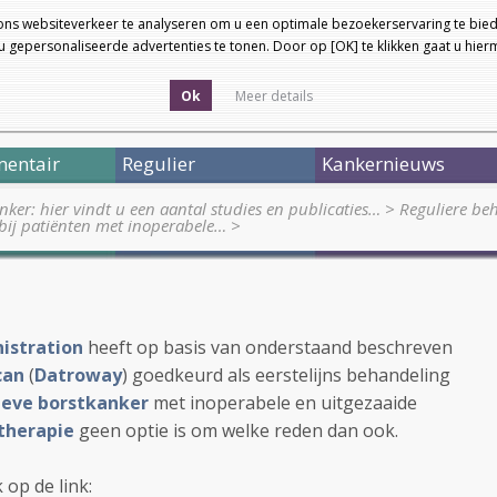
ons websiteverkeer te analyseren om u een optimale bezoekerservaring te bied
 gepersonaliseerde advertenties te tonen. Door op [OK] te klikken gaat u hie
Ok
Meer details
entair
Regulier
Kankernieuws
nker: hier vindt u een aantal studies en publicaties…
>
Reguliere be
bij patiënten met inoperabele…
>
istration
heeft op basis van onderstaand beschreven
can
(
Datroway
) goedkeurd als eerstelijns behandeling
ieve borstkanker
met inoperabele en uitgezaaide
herapie
geen optie is om welke reden dan ook.
 op de link: