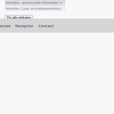
Arimidex - anastrozole informatie >>
Arimidex: 2 jaar aromataseremmers
>>
essen
Recepten
Contact