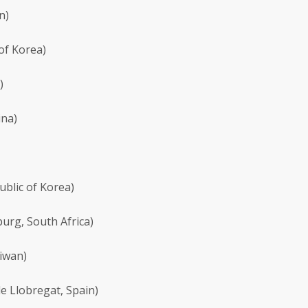
n)
of Korea)
)
ina)
blic of Korea)
urg, South Africa)
aiwan)
e Llobregat, Spain)