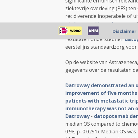
significante en klinisch relevan
ziektevrije overleving (PFS) te
recidiverende inoperabele of u
wie
immuuntherapie
geen opt
veiligheidsprofiel van
Disclaimer
Datrowa
resultaten ondersteunen
dato
eerstelijns standaardzorg voo
Op de website van Astrazeneca,
gegevens over de resultaten da
Datroway demonstrated an u
improvement of five months 
patients with metastatic tri
immunotherapy was not an o
Datroway
-
datopotamab der
median OS compared to chemothe
0.98; p=0.0291). Median OS was