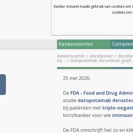
Kanker Actueel maakt gebruik van cookies om 
cookies om u
Kankersoorten
Complem
Kankersoorten
>
Borstkanker
>
Borstka
bij…
>
Datopotamab deruxtecan geeft 
25 mei 2026:
De
FDA - Food and Drug Admin
studie
datopotamab deruxte
bij patiënten met
triple-negat
borstkanker voor wie
immuunt
De FDA omschrijft het zo en klik