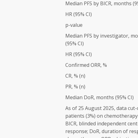
Median PFS by BICR, months (9
HR (95% CI)
p-value
Median PFS by investigator, m
(95% CI)
HR (95% CI)
Confirmed ORR, %
CR, % (n)
PR, % (n)
Median DoR, months (95% CI)
As of 25 August 2025, data cut
patients (3%) on chemotherapy
BICR, blinded independent centra
response; DoR, duration of resp