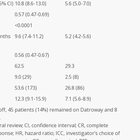
5% CI)
10.8 (8.6-13.0)
5.6 (5.0-7.0)
0.57 (0.47-0.69)
<0.0001
onths
9.6 (7.4-11.2)
5.2 (4.2-5.6)
0.56 (0.47-0.67)
62.5
29.3
9.0 (29)
2.5 (8)
53.6 (173)
26.8 (86)
12.3 (9.1-15.9)
7.1 (5.6-8.9)
-off, 45 patients (14%) remained on Datroway and 8
.
l review; CI, confidence interval; CR, complete
onse; HR, hazard ratio; ICC, investigator’s choice of