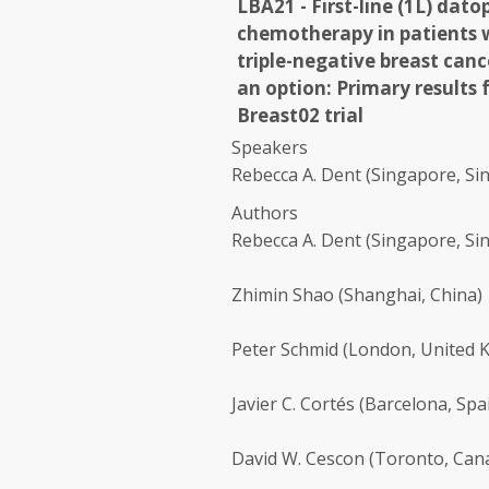
LBA21 - First-line (1L) da
chemotherapy in patients w
triple-negative breast c
an option: Primary results
Breast02 trial
Speakers
Rebecca A. Dent
(Singapore, Si
Authors
Rebecca A. Dent
(Singapore, Si
Zhimin Shao
(Shanghai, China)
Peter Schmid
(London, United 
Javier C. Cortés
(Barcelona, Spa
David W. Cescon
(Toronto, Can