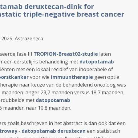
tamab deruxtecan-dlnk for
static triple-negative breast cancer
 2025, Astrazeneca
seerde fase III
TROPION-Breast02-studie
laten
or een eerstelijns behandeling met
datopotamab
atiënten met een lokaal recidief van inoperabele of
borstkanker
voor wie
immuuntherapie
geen optie
otherapie naar keuze van de behandelend oncoloog was
 5 maanden langer 23,7 maanden versus 18,7 maanden.
 verdubbelde met
datopotamab
,6 maanden naar 10,8 maanden.
rs zoals beschreven in het abstract is dan ook dat een
troway
-
datopotamab deruxtecan
een statistisch