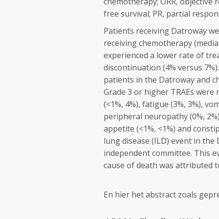
chemotherapy; ORR, objective re
free survival; PR, partial respo
Patients receiving
Datroway
we
receiving chemotherapy (median
experienced a lower rate of tr
discontinuation (4% versus 7%)
patients in the
Datroway
and c
Grade 3 or higher TRAEs were n
(<1%, 4%), fatigue (3%, 3%), vo
peripheral neuropathy (0%, 2%)
appetite (<1%, <1%) and constip
lung disease (ILD) event in the
independent committee. This e
cause of death was attributed t
En hier het abstract zoals gep