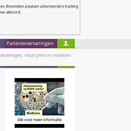
a
a
Startpagina
Nieuwsbrief
a
en. Bovendien plaatsen adverteerders tracking
rmee akkoord.
Alleen in de titels zoeken
Patiëntenervaringen
handelingen, medicijnen en middelen