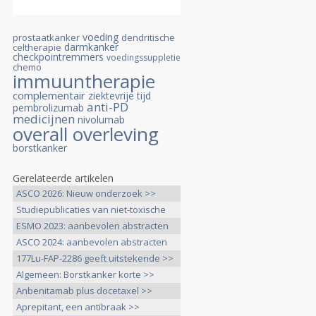
voeding
prostaatkanker
dendritische
darmkanker
celtherapie
checkpointremmers
voedingssuppletie
chemo
immuuntherapie
complementair
ziektevrije tijd
anti-PD
pembrolizumab
medicijnen
nivolumab
overall overleving
borstkanker
Gerelateerde artikelen
ASCO 2026: Nieuw onderzoek >>
Studiepublicaties van niet-toxische
>>
ESMO 2023: aanbevolen abstracten
>>
ASCO 2024: aanbevolen abstracten
>>
177Lu-FAP-2286 geeft uitstekende >>
Algemeen: Borstkanker korte >>
Anbenitamab plus docetaxel >>
Aprepitant, een antibraak >>