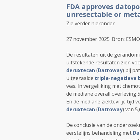
FDA approves datopo
unresectable or meta
Zie verder hieronder:
27 november 2025: Bron: ESMO
De resultaten uit de gerandomi
uitstekende resultaten zien vo
deruxtecan
(
Datroway
) bij p
uitgezaaide
triple-negatieve 
was. In vergelijking met chem
de mediane overall overleving
En de mediane ziektevrije tijd
deruxtecan
(
Datroway
) van 5
De conclusie van de onderzoeke
eerstelijns behandeling met
Da