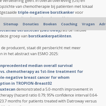
te verbetering geeft in overall overleving (OS) en
n opzichte van chemotherapie bij patiënten met lokaal
itgezaaide
triple-negatieve borstkanker
voor
ie was om uiteenlopende redenen. Het
y
-
Sitemap
datopotamab deruxtecan
Donaties
Boeken
was beheersbaar. De
Coaching
Vragen
Adr
potamab deruxtecan
(
Datroway
)
als de nieuwe
r deze groep van
borstkankerpatiënten
.
 de producent, staat dit persbericht met meer
n in het abstract van ESMO 2025:
nprecedented median overall survival
vs. chemotherapy as 1st-line treatment for
ple-negative breast cancer for whom
ption in TROPION-Breast02
uxtecan
demonstrated a 5.0-month improvement in
rapy (hazard ratio 0.79; 95% confidence interval 0.64-
 23.7 months for patients treated with
Datroway
versus