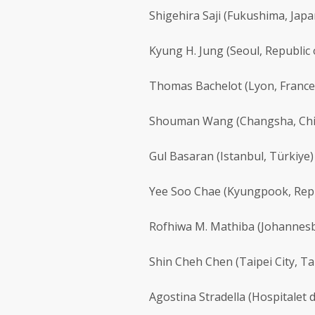
Shigehira Saji
(Fukushima, Japa
Kyung H. Jung
(Seoul, Republic 
Thomas Bachelot
(Lyon, France
Shouman Wang
(Changsha, Ch
Gul Basaran
(Istanbul, Türkiye)
Yee Soo Chae
(Kyungpook, Repu
Rofhiwa M. Mathiba
(Johannesb
Shin Cheh Chen
(Taipei City, T
Agostina Stradella
(Hospitalet d