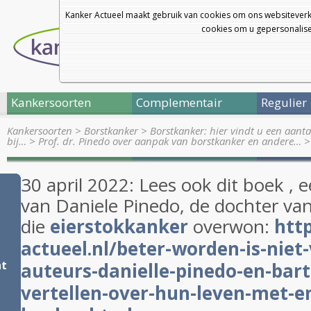
Kanker Actueel maakt gebruik van cookies om ons websiteverk
cookies om u gepersonalisee
Kankersoorten
Complementair
Regulier
Kankersoorten
>
Borstkanker
>
Borstkanker: hier vindt u een aanta
bij…
>
Prof. dr. Pinedo over aanpak van borstkanker en andere…
>
30 april 2022: Lees ook dit boek , 
van Daniele Pinedo, de dochter van
die
eierstokkanker
overwon:
htt
actueel.nl/beter-worden-is-niet
nt
auteurs-danielle-pinedo-en-bart
vertellen-over-hun-leven-met-e