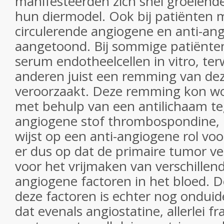
manifesteerden zich snel groeiend
hun diermodel. Ook bij patiënten m
circulerende angiogene en anti-an
aangetoond. Bij sommige patiënten
serum endotheelcellen in vitro, ter
anderen juist een remming van dez
veroorzaakt. Deze remming kon w
met behulp van een antilichaam te
angiogene stof thrombospondine, 
wijst op een anti-angiogene rol voor 
er dus op dat de primaire tumor ve
voor het vrijmaken van verschillend
angiogene factoren in het bloed. 
deze factoren is echter nog onduide
dat evenals angiostatine, allerlei 