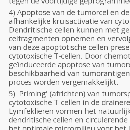
tegen de voortijdige geprogramm
4) Apoptose van de tumorcel en den
afhankelijke kruisactivatie van cyto
Dendritische cellen kunnen met g
celfragmenten opnemen en vervol
van deze apoptotische cellen pres
cytotoxische T-cellen. Door chemo
geïnduceerde apoptose van tumorce
beschikbaarheid van tumorantigene
proces worden vergemakkelijkt.
5) 'Priming' (africhten) van tumors
cytotoxische T-cellen in de drainer
Lymfeklieren vormen het natuurlij
dendritische cellen en circulerende 
het optimale micromilieu voor het 