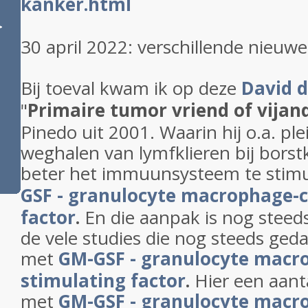
kanker.html
>
30 april 2022: verschillende nieuw
Bij toeval kwam ik op deze
David d
"
Primaire tumor vriend of vijan
Pinedo uit 2001. Waarin hij o.a. ple
weghalen van lymfklieren bij bors
beter het immuunsysteem te stim
GSF -
granulocyte macrophage-c
factor
.
En die aanpak is nog steeds 
de vele studies die nog steeds ge
met
GM-GSF -
granulocyte macr
stimulating factor
.
Hier een aanta
met
GM-GSF -
granulocyte macr